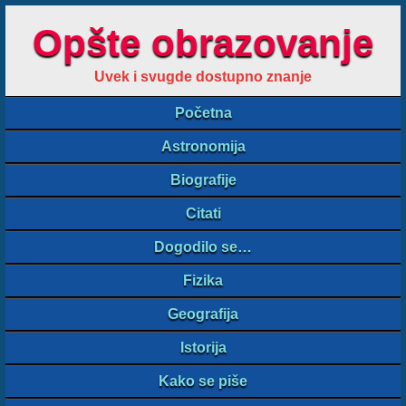
Opšte obrazovanje
Uvek i svugde dostupno znanje
Početna
Astronomija
Biografije
Citati
Dogodilo se…
Fizika
Geografija
Istorija
Kako se piše