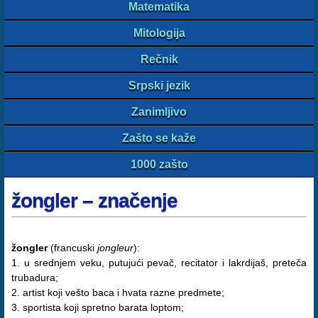
Matematika
Mitologija
Rečnik
Srpski jezik
Zanimljivo
Zašto se kaže
1000 zašto
žongler – značenje
žongler
(francuski
jongleur
):
1. u srednjem veku, putujući pevač, recitator i lakrdijaš, preteča
trubadura;
2. artist koji vešto baca i hvata razne predmete;
3. sportista koji spretno barata loptom;