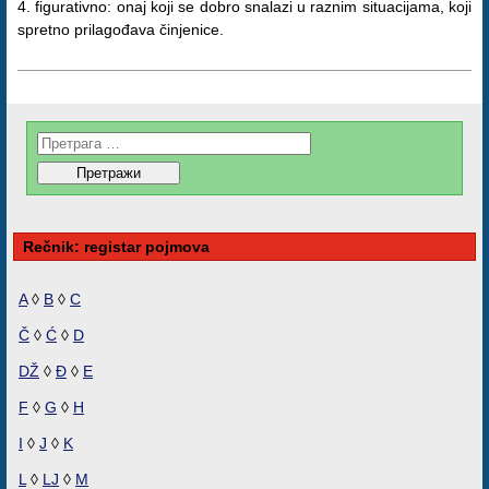
4. figurativno: onaj koji se dobro snalazi u raznim situacijama, koji
spretno prilagođava činjenice.
Rečnik: registar pojmova
A
◊
B
◊
C
Č
◊
Ć
◊
D
DŽ
◊
Đ
◊
E
F
◊
G
◊
H
I
◊
J
◊
K
L
◊
LJ
◊
M