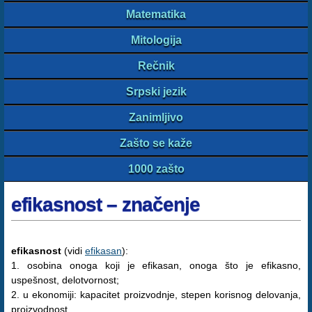
Matematika
Mitologija
Rečnik
Srpski jezik
Zanimljivo
Zašto se kaže
1000 zašto
efikasnost – značenje
efikasnost
(vidi
efikasan
):
1. osobina onoga koji je efikasan, onoga što je efikasno,
uspešnost, delotvornost;
2. u ekonomiji: kapacitet proizvodnje, stepen korisnog delovanja,
proizvodnost.