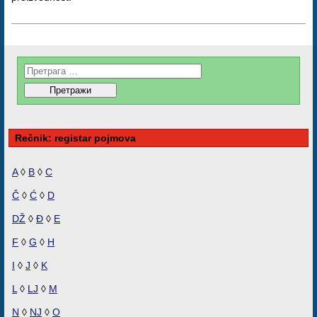
Rečnik: registar pojmova
A
◊
B
◊
C
Č
◊
Ć
◊
D
DŽ
◊
Đ
◊
E
F
◊
G
◊
H
I
◊
J
◊
K
L
◊
LJ
◊
M
N
◊
NJ
◊
O