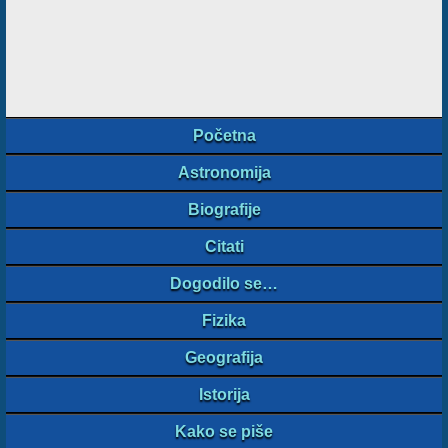
Početna
Astronomija
Biografije
Citati
Dogodilo se…
Fizika
Geografija
Istorija
Kako se piše