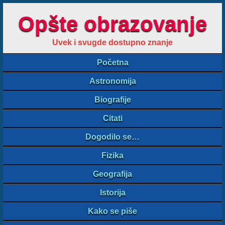
Opšte obrazovanje
Uvek i svugde dostupno znanje
Početna
Astronomija
Biografije
Citati
Dogodilo se…
Fizika
Geografija
Istorija
Kako se piše