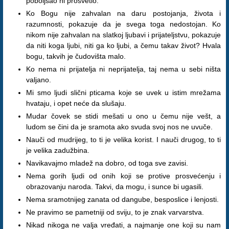
poboljšao ni prosvetio.
Ko Bogu nije zahvalan na daru postojanja, života i
razumnosti, pokazuje da je svega toga nedostojan. Ko
nikom nije zahvalan na slatkoj ljubavi i prijateljstvu, pokazuje
da niti koga ljubi, niti ga ko ljubi, a čemu takav život? Hvala
bogu, takvih je čudovišta malo.
Ko nema ni prijatelja ni neprijatelja, taj nema u sebi ništa
valjano.
Mi smo ljudi slični pticama koje se uvek u istim mrežama
hvataju, i opet neće da slušaju.
Mudar čovek se stidi mešati u ono u čemu nije vešt, a
ludom se čini da je sramota ako svuda svoj nos ne uvuče.
Nauči od mudrijeg, to ti je velika korist. I nauči drugog, to ti
je velika zadužbina.
Navikavajmo mladež na dobro, od toga sve zavisi.
Nema gorih ljudi od onih koji se protive prosvećenju i
obrazovanju naroda. Takvi, da mogu, i sunce bi ugasili.
Nema sramotnijeg zanata od dangube, besposlice i lenjosti.
Ne pravimo se pametniji od sviju, to je znak varvarstva.
Nikad nikoga ne valja vređati, a najmanje one koji su nam