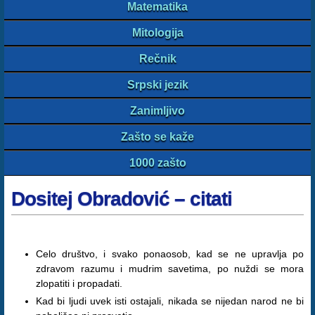
Matematika
Mitologija
Rečnik
Srpski jezik
Zanimljivo
Zašto se kaže
1000 zašto
Dositej Obradović – citati
Celo društvo, i svako ponaosob, kad se ne upravlja po
zdravom razumu i mudrim savetima, po nuždi se mora
zlopatiti i propadati.
Kad bi ljudi uvek isti ostajali, nikada se nijedan narod ne bi