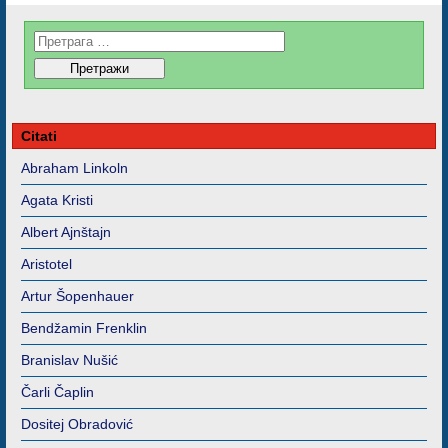
Citati
Abraham Linkoln
Agata Kristi
Albert Ajnštajn
Aristotel
Artur Šopenhauer
Bendžamin Frenklin
Branislav Nušić
Čarli Čaplin
Dositej Obradović