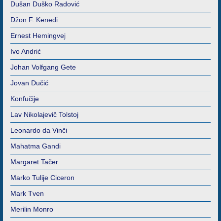
Dušan Duško Radović
Džon F. Kenedi
Ernest Hemingvej
Ivo Andrić
Johan Volfgang Gete
Jovan Dučić
Konfučije
Lav Nikolajevič Tolstoj
Leonardo da Vinči
Mahatma Gandi
Margaret Tačer
Marko Tulije Ciceron
Mark Tven
Merilin Monro