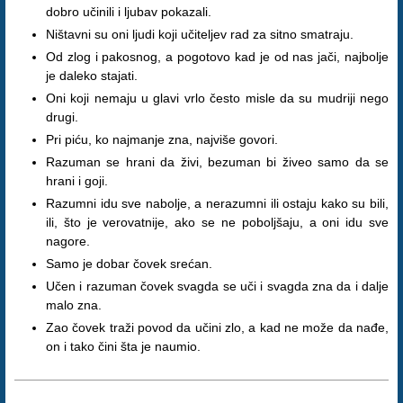
dobro učinili i ljubav pokazali.
Ništavni su oni ljudi koji učiteljev rad za sitno smatraju.
Od zlog i pakosnog, a pogotovo kad je od nas jači, najbolje
je daleko stajati.
Oni koji nemaju u glavi vrlo često misle da su mudriji nego
drugi.
Pri piću, ko najmanje zna, najviše govori.
Razuman se hrani da živi, bezuman bi živeo samo da se
hrani i goji.
Razumni idu sve nabolje, a nerazumni ili ostaju kako su bili,
ili, što je verovatnije, ako se ne poboljšaju, a oni idu sve
nagore.
Samo je dobar čovek srećan.
Učen i razuman čovek svagda se uči i svagda zna da i dalje
malo zna.
Zao čovek traži povod da učini zlo, a kad ne može da nađe,
on i tako čini šta je naumio.