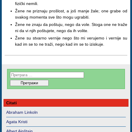
fizički nemili.
Žene ne priznaju prošlost, a još manje žale; one grabe od
svakog momenta sve što mogu ugrabiti.
Žene ne znaju da poštuju, nego da vole. Stoga one ne traže
ni da vi njih poštujete, nego da ih volite.
Žene su stvarno vernije nego što mi verujemo i vernije su
kad im se to ne traži, nego kad im se to iziskuje.
Citati
Abraham Linkoln
Agata Kristi
Albert Ajnštajn