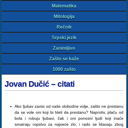
Matematika
Mitologija
Rečnik
Srpski jezik
Zanimljivo
Zašto se kaže
1000 zašto
Jovan Dučić – citati
Ako ljubav zavisi od naše slobodne volje, zašto ne prestanu
da se vole oni koji bi hteli da prestanu? Naprotiv, plaču od
bola i robuju ljubavi, čak i oni ponosni ljudi koji inače
smatraju ropstvo za najveće zlo; i rado se lišavaju zbog