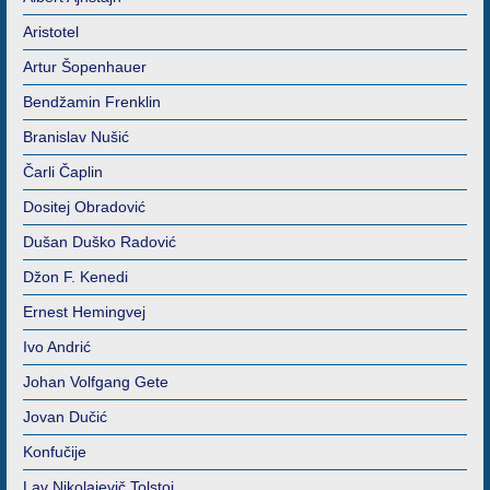
Aristotel
Artur Šopenhauer
Bendžamin Frenklin
Branislav Nušić
Čarli Čaplin
Dositej Obradović
Dušan Duško Radović
Džon F. Kenedi
Ernest Hemingvej
Ivo Andrić
Johan Volfgang Gete
Jovan Dučić
Konfučije
Lav Nikolajevič Tolstoj