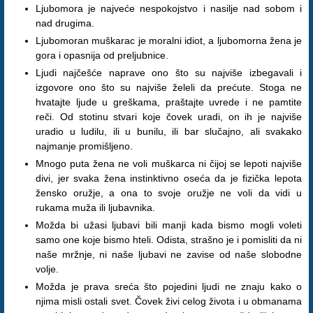
Ljubomora je najveće nespokojstvo i nasilje nad sobom i
nad drugima.
Ljubomoran muškarac je moralni idiot, a ljubomorna žena je
gora i opasnija od preljubnice.
Ljudi najčešće naprave ono što su najviše izbegavali i
izgovore ono što su najviše želeli da prećute. Stoga ne
hvatajte ljude u greškama, praštajte uvrede i ne pamtite
reči. Od stotinu stvari koje čovek uradi, on ih je najviše
uradio u ludilu, ili u bunilu, ili bar slučajno, ali svakako
najmanje promišljeno.
Mnogo puta žena ne voli muškarca ni čijoj se lepoti najviše
divi, jer svaka žena instinktivno oseća da je fizička lepota
žensko oružje, a ona to svoje oružje ne voli da vidi u
rukama muža ili ljubavnika.
Možda bi užasi ljubavi bili manji kada bismo mogli voleti
samo one koje bismo hteli. Odista, strašno je i pomisliti da ni
naše mržnje, ni naše ljubavi ne zavise od naše slobodne
volje.
Možda je prava sreća što pojedini ljudi ne znaju kako o
njima misli ostali svet. Čovek živi celog života i u obmanama