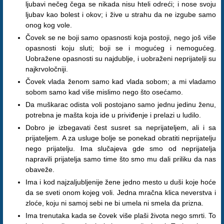
ljubavi nečeg čega se nikada nisu hteli odreći; i nose svoju
ljubav kao bolest i okov; i žive u strahu da ne izgube samo
onog kog vole.
Čovek se ne boji samo opasnosti koja postoji, nego još više
opasnosti koju sluti; boji se i mogućeg i nemogućeg.
Uobražene opasnosti su najdublje, i uobraženi neprijatelji su
najkrvoločniji.
Čovek vlada ženom samo kad vlada sobom; a mi vladamo
sobom samo kad više mislimo nego što osećamo.
Da muškarac odista voli postojano samo jednu jedinu ženu,
potrebna je mašta koja ide u priviđenje i prelazi u ludilo.
Dobro je izbegavati čest susret sa neprijateljem, ali i sa
prijateljem. A za usluge bolje se ponekad obratiti neprijatelju
nego prijatelju. Ima slučajeva gde smo od neprijatelja
napravili prijatelja samo time što smo mu dali priliku da nas
obaveže.
Ima i kod najzaljubljenije žene jedno mesto u duši koje hoće
da se sveti onom kojeg voli. Jedna mračna klica neverstva i
zloće, koju ni samoj sebi ne bi umela ni smela da prizna.
Ima trenutaka kada se čovek više plaši života nego smrti. To