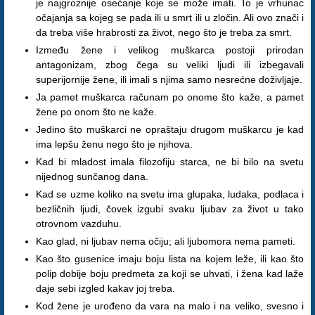
je najgroznije osećanje koje se može imati. To je vrhunac
očajanja sa kojeg se pada ili u smrt ili u zločin. Ali ovo znači i
da treba više hrabrosti za život, nego što je treba za smrt.
Između žene i velikog muškarca postoji prirodan
antagonizam, zbog čega su veliki ljudi ili izbegavali
superijornije žene, ili imali s njima samo nesrećne doživljaje.
Ja pamet muškarca računam po onome što kaže, a pamet
žene po onom što ne kaže.
Jedino što muškarci ne opraštaju drugom muškarcu je kad
ima lepšu ženu nego što je njihova.
Kad bi mladost imala filozofiju starca, ne bi bilo na svetu
nijednog sunčanog dana.
Kad se uzme koliko na svetu ima glupaka, ludaka, podlaca i
bezličnih ljudi, čovek izgubi svaku ljubav za život u tako
otrovnom vazduhu.
Kao glad, ni ljubav nema očiju; ali ljubomora nema pameti.
Kao što gusenice imaju boju lista na kojem leže, ili kao što
polip dobije boju predmeta za koji se uhvati, i žena kad laže
daje sebi izgled kakav joj treba.
Kod žene je urođeno da vara na malo i na veliko, svesno i