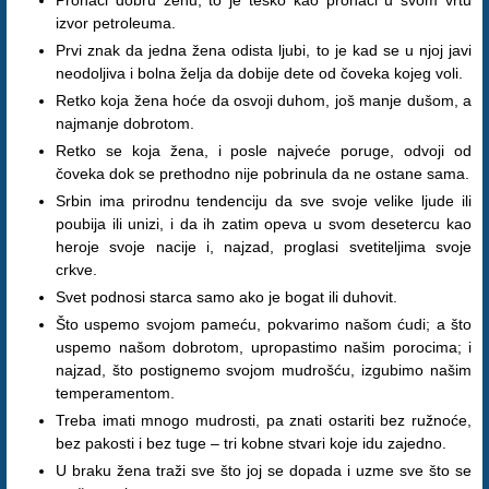
Pronaći dobru ženu, to je teško kao pronaći u svom vrtu
izvor petroleuma.
Prvi znak da jedna žena odista ljubi, to je kad se u njoj javi
neodoljiva i bolna želja da dobije dete od čoveka kojeg voli.
Retko koja žena hoće da osvoji duhom, još manje dušom, a
najmanje dobrotom.
Retko se koja žena, i posle najveće poruge, odvoji od
čoveka dok se prethodno nije pobrinula da ne ostane sama.
Srbin ima prirodnu tendenciju da sve svoje velike ljude ili
poubija ili unizi, i da ih zatim opeva u svom desetercu kao
heroje svoje nacije i, najzad, proglasi svetiteljima svoje
crkve.
Svet podnosi starca samo ako je bogat ili duhovit.
Što uspemo svojom pameću, pokvarimo našom ćudi; a što
uspemo našom dobrotom, upropastimo našim porocima; i
najzad, što postignemo svojom mudrošću, izgubimo našim
temperamentom.
Treba imati mnogo mudrosti, pa znati ostariti bez ružnoće,
bez pakosti i bez tuge – tri kobne stvari koje idu zajedno.
U braku žena traži sve što joj se dopada i uzme sve što se