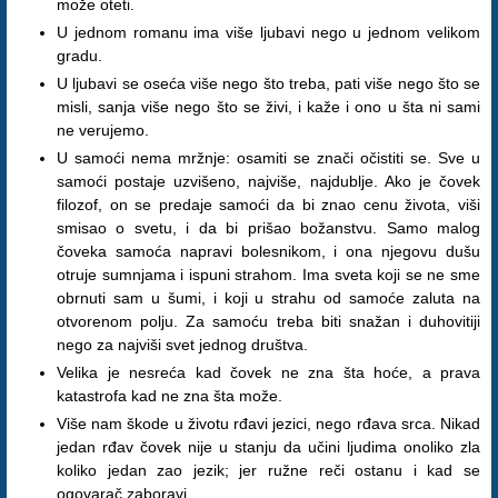
može oteti.
U jednom romanu ima više ljubavi nego u jednom velikom
gradu.
U ljubavi se oseća više nego što treba, pati više nego što se
misli, sanja više nego što se živi, i kaže i ono u šta ni sami
ne verujemo.
U samoći nema mržnje: osamiti se znači očistiti se. Sve u
samoći postaje uzvišeno, najviše, najdublje. Ako je čovek
filozof, on se predaje samoći da bi znao cenu života, viši
smisao o svetu, i da bi prišao božanstvu. Samo malog
čoveka samoća napravi bolesnikom, i ona njegovu dušu
otruje sumnjama i ispuni strahom. Ima sveta koji se ne sme
obrnuti sam u šumi, i koji u strahu od samoće zaluta na
otvorenom polju. Za samoću treba biti snažan i duhovitiji
nego za najviši svet jednog društva.
Velika je nesreća kad čovek ne zna šta hoće, a prava
katastrofa kad ne zna šta može.
Više nam škode u životu rđavi jezici, nego rđava srca. Nikad
jedan rđav čovek nije u stanju da učini ljudima onoliko zla
koliko jedan zao jezik; jer ružne reči ostanu i kad se
ogovarač zaboravi.