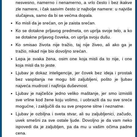
nesvesno, namerno i nenamerno, a vrlo često i bez ikakve
zle namere, i čak sasvim često iz najbolje namere: u najviše
slučajeva, samo da bi se većma dopala.
Ko misli da je srećan, on je zaista srećan.
Ko se dotakne prljavog predmeta, on uprlja svoje telo, a ko
se dotakne prljavog čoveka, on uprlja svoju dušu.
Ko smisao života nije tražio, taj nije živeo, ali ako ga je
tražio, nikad nije bio dovoljno srećan.
Lepa je svaka žena, osim one koja misli da to nije, i one
koja misli da to jeste.
Ljubav je dokaz inteligencije, jer čovek bez ideja i prostak
bez vaspitanja ne mogu biti zaljubljeni, pošto je ljubav
najveća mudrost i najfinija duševnost.
Ljubav je najčešće jedno veliko maštanje, jer smo izmislili
sve vrline kod žene koju volimo, i uobrazili da su sve sreće
mogućne, i zaključili da su sve prepone sitne i neznatne.
Ljubav je ozbiljna i sveta stvar, ali su zaljubljenici, začudo,
uvek smešni za sve ostale ljude. Dovoljno je da vam neko
ispovedi da je zaljubljen, pa da mu u vašim očima padne
cena.