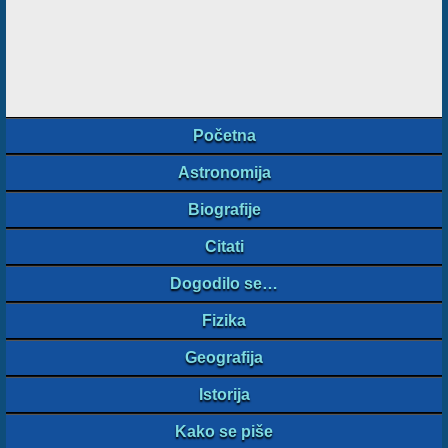
Početna
Astronomija
Biografije
Citati
Dogodilo se…
Fizika
Geografija
Istorija
Kako se piše