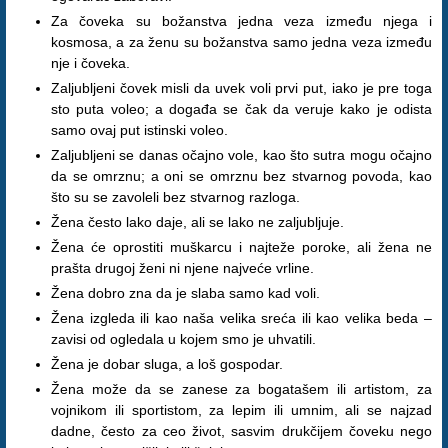
Za čoveka su božanstva jedna veza između njega i
kosmosa, a za ženu su božanstva samo jedna veza između
nje i čoveka.
Zaljubljeni čovek misli da uvek voli prvi put, iako je pre toga
sto puta voleo; a događa se čak da veruje kako je odista
samo ovaj put istinski voleo.
Zaljubljeni se danas očajno vole, kao što sutra mogu očajno
da se omrznu; a oni se omrznu bez stvarnog povoda, kao
što su se zavoleli bez stvarnog razloga.
Žena često lako daje, ali se lako ne zaljubljuje.
Žena će oprostiti muškarcu i najteže poroke, ali žena ne
prašta drugoj ženi ni njene najveće vrline.
Žena dobro zna da je slaba samo kad voli.
Žena izgleda ili kao naša velika sreća ili kao velika beda –
zavisi od ogledala u kojem smo je uhvatili.
Žena je dobar sluga, a loš gospodar.
Žena može da se zanese za bogatašem ili artistom, za
vojnikom ili sportistom, za lepim ili umnim, ali se najzad
dadne, često za ceo život, sasvim drukčijem čoveku nego