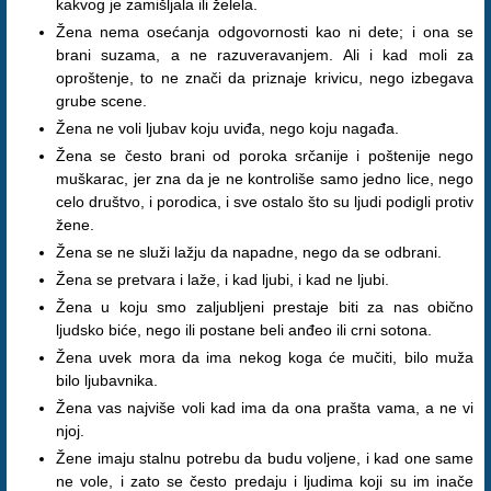
kakvog je zamišljala ili želela.
Žena nema osećanja odgovornosti kao ni dete; i ona se
brani suzama, a ne razuveravanjem. Ali i kad moli za
oproštenje, to ne znači da priznaje krivicu, nego izbegava
grube scene.
Žena ne voli ljubav koju uviđa, nego koju nagađa.
Žena se često brani od poroka srčanije i poštenije nego
muškarac, jer zna da je ne kontroliše samo jedno lice, nego
celo društvo, i porodica, i sve ostalo što su ljudi podigli protiv
žene.
Žena se ne služi lažju da napadne, nego da se odbrani.
Žena se pretvara i laže, i kad ljubi, i kad ne ljubi.
Žena u koju smo zaljubljeni prestaje biti za nas obično
ljudsko biće, nego ili postane beli anđeo ili crni sotona.
Žena uvek mora da ima nekog koga će mučiti, bilo muža
bilo ljubavnika.
Žena vas najviše voli kad ima da ona prašta vama, a ne vi
njoj.
Žene imaju stalnu potrebu da budu voljene, i kad one same
ne vole, i zato se često predaju i ljudima koji su im inače