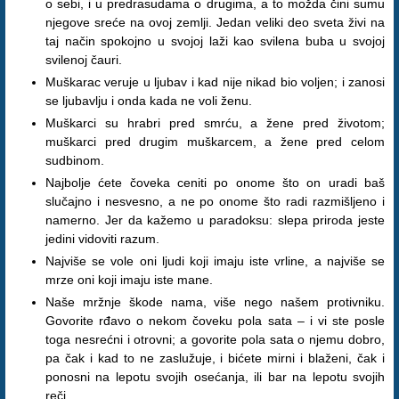
o sebi, i u predrasudama o drugima, a to možda čini sumu
njegove sreće na ovoj zemlji. Jedan veliki deo sveta živi na
taj način spokojno u svojoj laži kao svilena buba u svojoj
svilenoj čauri.
Muškarac veruje u ljubav i kad nije nikad bio voljen; i zanosi
se ljubavlju i onda kada ne voli ženu.
Muškarci su hrabri pred smrću, a žene pred životom;
muškarci pred drugim muškarcem, a žene pred celom
sudbinom.
Najbolje ćete čoveka ceniti po onome što on uradi baš
slučajno i nesvesno, a ne po onome što radi razmišljeno i
namerno. Jer da kažemo u paradoksu: slepa priroda jeste
jedini vidoviti razum.
Najviše se vole oni ljudi koji imaju iste vrline, a najviše se
mrze oni koji imaju iste mane.
Naše mržnje škode nama, više nego našem protivniku.
Govorite rđavo o nekom čoveku pola sata – i vi ste posle
toga nesrećni i otrovni; a govorite pola sata o njemu dobro,
pa čak i kad to ne zaslužuje, i bićete mirni i blaženi, čak i
ponosni na lepotu svojih osećanja, ili bar na lepotu svojih
reči.