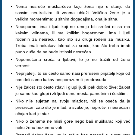
Nema nesreće muškarčeve koju žena nije u stanju da
sasvim neutralizira, ili veoma ublaži. Veličina žene je u
velikim momentima; u sitnim događajima, ona je sitna.
Neosporno, ima i ljudi koji ne umeju biti srećni ni sa ma
kakvim vrlinama, ili ma kolikim bogatstvom. Ima i ljudi
rođenih za nesreću, kao što su drugi rođeni za muziku.
Treba imati nekakav talenat za sreću, kao što treba imati
puno duše da se bude istinski nesrećan.
Nepomućena sreća u ljubavi, to je ne tražiti od žene
vernost.
Neprijatelji, to su često samo naši prerušeni prijatelji koje od
nas deli samo kakav nesporazum ili predrasuda.
Nije žalost što često rđavi i glupi ljudi ipak dobro žive; žalost
je samo kad glupi i zli ljudi otmu mesta pametnim i čestitim.
Niko nije sujetan na svoju mladost, niti se oseća da je
presrećan zato što je mlad; a svako je, naprotiv, i nesrećan i
očajan kad je star.
Niko o ženama ne misli gore nego baš muškarac koji već
neku ženu bezumno voli.