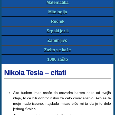
Matematika
Mitologija
Rečnik
Srpski jezik
Zanimljivo
Zašto se kaže
1000 zašto
Nikola Tesla – citati
Ako budem imao sreće da ostvarim barem neke od svojih
ideja, to će biti dobročinstvo za celo čovečanstvo. Ako se te
moje nade ispune, najslađa misao biće mi ta da je to delo
jednog Srbina.