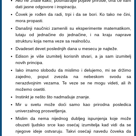
Ako ne znate kako, posmatrajte pojave prirode, ona će vam
dati jasne odgovore i inspiraciju.
Čovek je rođen da radi, trpi i da se bori. Ko tako ne čini,
mora propasti.
Današnji naučnici zamenili su eksperimente matematikom,
lutaju od jednačine do jednačine, i na kraju naprave
strukturu koja nema veze sa realnošću.
Dvadeset devet poslednjih dana u mesecu je najteže.
Edison je više izumitelj korisnih stvari, a ja sam izumitelj
novih principa.
Iako imamo slobodu da mislimo i delujemo, mi se držimo
zajedno, poput zvezda na nebeskom svodu sa
nerazdvojnim vezama. Te veze se ne mogu videti, ali ih
možemo osetiti.
Instinkt je nešto što nadmašuje znanje.
Mir u svetu može doći samo kao prirodna posledica
univerzalnog prosvetljenja.
Mislim da nema nijednog dubljeg ispunjenja koje može
obuzeti ljudsko srce kao osećaj izumitelja kad vidi da se
njegove ideje ostvaruju. Takvi osećaji navedu čoveka da