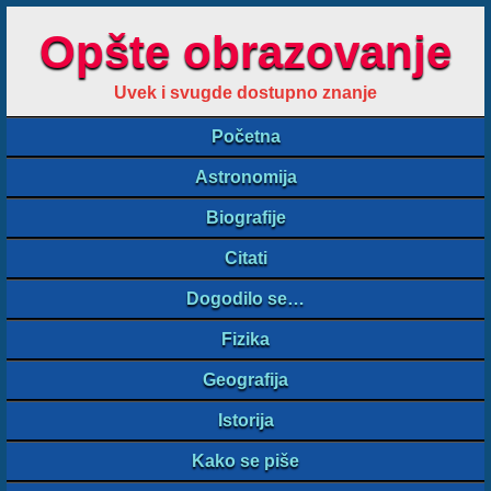
Opšte obrazovanje
Uvek i svugde dostupno znanje
Početna
Astronomija
Biografije
Citati
Dogodilo se…
Fizika
Geografija
Istorija
Kako se piše