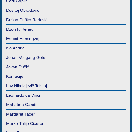
Čarli Čaplin
Dositej Obradović
Dušan Duško Radović
Džon F. Kenedi
Ernest Hemingvej
Ivo Andrić
Johan Volfgang Gete
Jovan Dučić
Konfučije
Lav Nikolajevič Tolstoj
Leonardo da Vinči
Mahatma Gandi
Margaret Tačer
Marko Tulije Ciceron