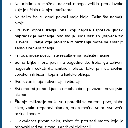
Ne mislim da možete navesti mnogo velikih pronalazaka
koje je učinio oženjen muškarac.
Ne žalim što su drugi pokrali moje ideje. Žalim što nemaju
svoje.
Od svih otpora trenja, onaj koji najviše usporava ljudski
napredak je neznanje, ono što je Buda nazvao „najveće zlo
u svetu”. Trenje koje proističe iz neznanja može se smanjiti
samo širenjem znanja.
Priroda može postići iste rezultate na različite načine.
Seme biljke mora pasti na pogodno tlo, treba ga zalivati,
negovati i čekati da iznikne i olista. Tako je i sa svakim
čovekom ili bićem koje ima ljudsko obličje.
Sve stvari imaju frekvenciju i vibraciju.
Svi smo mi jedno. Ljudi su međusobno povezani nevidljivim
silama.
Širenje civilizacije može se uporediti sa vatrom; prvo, slaba
iskra, zatim treperavi plamen, onda moćna vatra, sve veće
brzine i snage.
U dvadeset prvom veku, robot će preuzeti mesto koje je
robovski rad zauzimao u antičkoj civilizaciji.