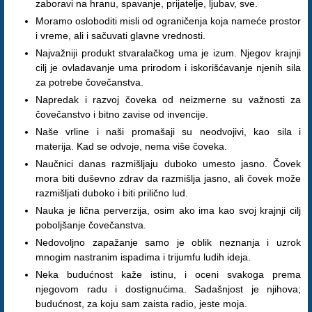
zaboravi na hranu, spavanje, prijatelje, ljubav, sve.
Moramo osloboditi misli od ograničenja koja nameće prostor
i vreme, ali i sačuvati glavne vrednosti.
Najvažniji produkt stvaralačkog uma je izum. Njegov krajnji
cilj je ovladavanje uma prirodom i iskorišćavanje njenih sila
za potrebe čovečanstva.
Napredak i razvoj čoveka od neizmerne su važnosti za
čovečanstvo i bitno zavise od invencije.
Naše vrline i naši promašaji su neodvojivi, kao sila i
materija. Kad se odvoje, nema više čoveka.
Naučnici danas razmišljaju duboko umesto jasno. Čovek
mora biti duševno zdrav da razmišlja jasno, ali čovek može
razmišljati duboko i biti prilično lud.
Nauka je lična perverzija, osim ako ima kao svoj krajnji cilj
poboljšanje čovečanstva.
Nedovoljno zapažanje samo je oblik neznanja i uzrok
mnogim nastranim ispadima i trijumfu ludih ideja.
Neka budućnost kaže istinu, i oceni svakoga prema
njegovom radu i dostignućima. Sadašnjost je njihova;
budućnost, za koju sam zaista radio, jeste moja.