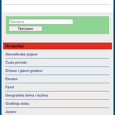
Geografija
Atmosferske pojave
Čuda prirode
Države i glavni gradovi
Ekvator
Fjord
Geografska širina i dužina
Godišnja doba
Jezero