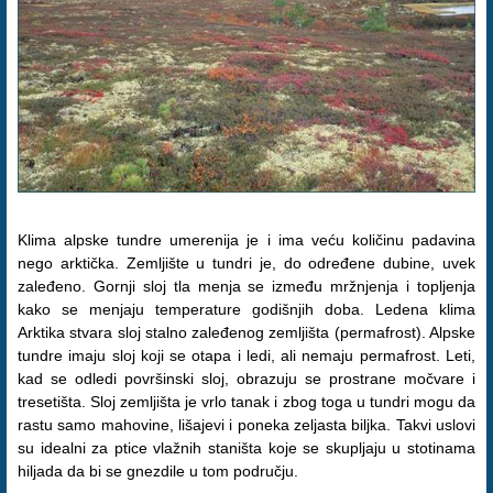
Klima alpske tundre umerenija je i ima veću količinu padavina
nego arktička. Zemljište u tundri je, do određene dubine, uvek
zaleđeno. Gornji sloj tla menja se između mržnjenja i topljenja
kako se menjaju temperature godišnjih doba. Ledena klima
Arktika stvara sloj stalno zaleđenog zemljišta (permafrost). Alpske
tundre imaju sloj koji se otapa i ledi, ali nemaju permafrost. Leti,
kad se odledi površinski sloj, obrazuju se prostrane močvare i
tresetišta. Sloj zemljišta je vrlo tanak i zbog toga u tundri mogu da
rastu samo mahovine, lišajevi i poneka zeljasta biljka. Takvi uslovi
su idealni za ptice vlažnih staništa koje se skupljaju u stotinama
hiljada da bi se gnezdile u tom području.