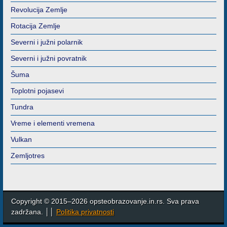
Revolucija Zemlje
Rotacija Zemlje
Severni i južni polarnik
Severni i južni povratnik
Šuma
Toplotni pojasevi
Tundra
Vreme i elementi vremena
Vulkan
Zemljotres
Copyright © 2015–2026 opsteobrazovanje.in.rs. Sva prava
zadržana. ││
Politika privatnosti