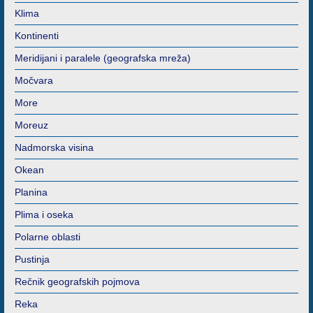
Klima
Kontinenti
Meridijani i paralele (geografska mreža)
Močvara
More
Moreuz
Nadmorska visina
Okean
Planina
Plima i oseka
Polarne oblasti
Pustinja
Rečnik geografskih pojmova
Reka