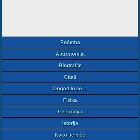
Početna
Astronomija
Biografije
Citati
Dogodilo se…
Fizika
Geografija
Istorija
Kako se piše