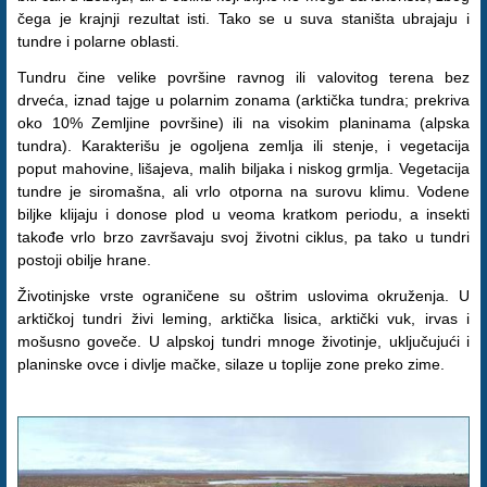
čega je krajnji rezultat isti. Tako se u suva staništa ubrajaju i
tundre i polarne oblasti.
Tundru čine velike površine ravnog ili valovitog terena bez
drveća, iznad tajge u polarnim zonama (arktička tundra; prekriva
oko 10% Zemljine površine) ili na visokim planinama (alpska
tundra). Karakterišu je ogoljena zemlja ili stenje, i vegetacija
poput mahovine, lišajeva, malih biljaka i niskog grmlja. Vegetacija
tundre je siromašna, ali vrlo otporna na surovu klimu. Vodene
biljke klijaju i donose plod u veoma kratkom periodu, a insekti
takođe vrlo brzo završavaju svoj životni ciklus, pa tako u tundri
postoji obilje hrane.
Životinjske vrste ograničene su oštrim uslovima okruženja. U
arktičkoj tundri živi leming, arktička lisica, arktički vuk, irvas i
mošusno goveče. U alpskoj tundri mnoge životinje, uključujući i
planinske ovce i divlje mačke, silaze u toplije zone preko zime.