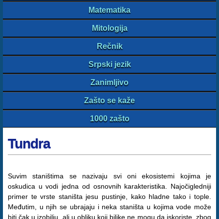
Matematika
Mitologija
Rečnik
Srpski jezik
Zanimljivo
Zašto se kaže
1000 zašto
Tundra
Suvim staništima se nazivaju svi oni ekosistemi kojima je
oskudica u vodi jedna od osnovnih karakteristika. Najočigledniji
primer te vrste staništa jesu pustinje, kako hladne tako i tople.
Međutim, u njih se ubrajaju i neka staništa u kojima vode može
biti čak u izobilju, ali u obliku koji biljke ne mogu da iskoriste, zbog