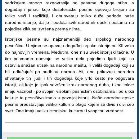
sadržajem mnogo raznovrsnije od pesama dugoga stiha, a
događaji i junaci koje deseteračke pesme opevaju brojem su
toliko veći i različitiji, i obuhvataju toliko duže periode naše
narodne istorije, da je i podela svih narodnih epskih pesama na
pojedine cikluse izvršena prema njima.
Istorijske pesme su najznamenitiji deo srpskog narodnog
pesništva. U njima se opevaju događaji srpske istorije od XII veka
do najnovijih vremena. Međutim, one nisu uvek istorijski tačne. U
tim pesmama opevaju se velika dela pojedinih ljudi koja su
ostavila snažan utisak na narodnu maštu, ili veliki događaji koji su
bili odlučujući po sudbinu naroda. Ali, one prikazuju narodno
shvatanje tih ljudi i tih događaja koje vrlo često ne odgovara
istoriji, ali koje je ipak savršen izraz narodnog duha, i kao takve
imaju važnost i po svojim visokim pesničkim osobinama i po ulozi
koju je to pesništvo imalo u poznijoj istoriji. Naše narodne epske
pesme predstavljaju veliko kulturno blago kojem se divio i divi ceo
svet. One imaju veliku istorijsku, kulturnu i vaspitnu vrednost.