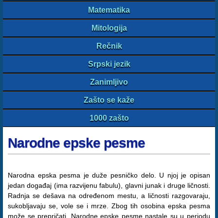
Matematika
Mitologija
Rečnik
Srpski jezik
Zanimljivo
Zašto se kaže
1000 zašto
Narodne epske pesme
Narodna epska pesma je duže pesničko delo. U njoj je opisan
jedan događaj (ima razvijenu fabulu), glavni junak i druge ličnosti.
Radnja se dešava na određenom mestu, a ličnosti razgovaraju,
sukobljavaju se, vole se i mrze. Zbog tih osobina epska pesma
može se prepričati. Narodne epske pesme nastale su u periodu