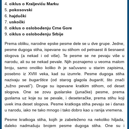
4.
ciklus o Kraljeviću Marku
5.
pokosovski
6.
hajdučki
7.
uskočki
8.
ciklus o oslobođenju Crne Gore
9.
ciklus o oslobođenju Srbije
Prema obliku, narodne epske pesme dele se u dve grupe. Jedne,
pesme dugoga stiha, ispevane su stihom od petnaest ili šesnaest
slogova (a nekad i od više). Te pesme se ne pevaju više u
narodu, ali su se nekad pevale. Njih poznajemo u veoma malom
broju, samo onoliko koliko ih je sačuvano u starim zapisima,
posebno iz XVIII veka, kad su izumrle. Pesme dugoga stiha
nazivaju se
bugarštice
(od starog glagola
bugariti
, što znači
„tužno pevati”). Druge su ispevane kratkim stihom, od deset
slogova. One se zovu guslarske (junačke) pesme, prema
guslama uz koje su se pevale, i deseteračke, prema stihu koji
uvek ima deset slogova. Pesme kratkoga stiha pevaju se i danas
u narodu, iako ne tako mnogo i tako dobro kao u ranija vremena.
Pesme kratkoga stiha, kojih je zabeleženo na nekoliko hiljada,
daleko nadmašuju brojem pesme dugoga stiha. One su i