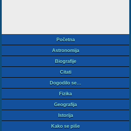
Početna
Astronomija
Biografije
Citati
Dogodilo se…
Fizika
Geografija
Istorija
Kako se piše