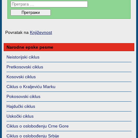
Povratak na
Književnost
Narodne epske pesme
Neistorijski ciklus
Pretkosovski ciklus
Kosovski ciklus
Ciklus o Kraljeviću Marku
Pokosovski ciklus
Hajdučki ciklus
Uskočki ciklus
Ciklus o oslobođenju Crne Gore
Ciklus o oslobođenju Srbije