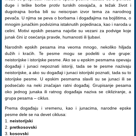
duge i teške borbe protiv turskih osvajača, a težak život i
dugotrajna borba bili su neiscrpan izvor tema za narodnog
pevača. U njima se peva o borbama i događajima na bojištima, o
mnogim junačkim podvizima istaknutih pojedinaca, kao i naroda u
celini. Motivi epskih pesama najviše su vezani za podvige koje
junak čini iz osećanja pravde, humanosti ili ljubavi.
Narodnih epskih pesama ima veoma mnogo, nekoliko hiljada
dužih i kraćih. Te pesme mogu se podeliti u dve grupe:
neistorijske i istorijske pesme. Ako se u epskim pesmama opevaju
događaji i junaci nepoznati istoriji, tada se te pesme nazivaju
neistorijske, a ako su događaji i junaci istorijski poznati, tada su to
istorijske pesme. U epskim pesmama slavili su se junaci ili se
podsećalo na neki značajan ratni događaj. Grupisanje pesama
oko jednog junaka ili ratnog događaja naziva se cikliziranje, a
grupa pesama – ciklus.
Prema događaju i vremenu, kao i junacima, narodne epske
pesme dele se na devet ciklusa:
1.
neistorijski
2.
pretkosovski
3.
kosovski