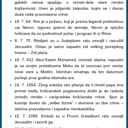
galskih ratova spadaju u remek-dela stare rimske
književnosti. Uveo je julijanski kalendar, kojim se i danas
služe neke pravoslavne crkve.
18. 7. 64. Rim je u požaru, koji je prema legendi podmetnuo
car Neron, izgoreo gotovo do temelja. Neron je optužio
hrišćane da su podmetnuli požar i prognao ih iz Rima.
8. 7. 70. Rimljani su u Judejskom ratu osvojili i razrušili
Jerusalim. Ostao je samo zapadni zid velikog jevrejskog
hrama – Zid plača.
16. 7. 622. Abul Kasim Muhamed, osnivač islama, napustio
je sa svojim pristalicama Meku da bi osnovao prvi centar
nove vere u Medini. Istoričari smatraju da tim datumom
počinje prva godina islamske ere.
16. 7. 1054. Zbog sukoba oko pitanja da li rimski papa ima
primat među hrišćanskim poglavarima došlo je do raskola
između rimske i carigradske hrišćanske crkve. Spor je
kasnije doveo do „velike šizme” i stvorene su dve crkve –
istočna pravoslavna i zapadna rimokatolička.
15. 7. 1099. Krstaši su u Prvom krstaškom ratu osvojili
Jerusalim i razorili ga.