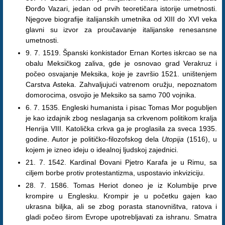
Đorđo Vazari, jedan od prvih teoretičara istorije umetnosti.
Njegove biografije italijanskih umetnika od XIII do XVI veka
glavni su izvor za proučavanje italijanske renesansne
umetnosti.
9. 7. 1519. Španski konkistador Ernan Kortes iskrcao se na
obalu Meksičkog zaliva, gde je osnovao grad Verakruz i
počeo osvajanje Meksika, koje je završio 1521. uništenjem
Carstva Asteka. Zahvaljujući vatrenom oružju, nepoznatom
domorocima, osvojio je Meksiko sa samo 700 vojnika.
6. 7. 1535. Engleski humanista i pisac Tomas Mor pogubljen
je kao izdajnik zbog neslaganja sa crkvenom politikom kralja
Henrija VIII. Katolička crkva ga je proglasila za sveca 1935.
godine. Autor je političko-filozofskog dela
Utopija
(1516), u
kojem je izneo ideju o idealnoj ljudskoj zajednici.
21. 7. 1542. Kardinal Đovani Pjetro Karafa je u Rimu, sa
ciljem borbe protiv protestantizma, uspostavio inkviziciju.
28. 7. 1586. Tomas Heriot doneo je iz Kolumbije prve
krompire u Englesku. Krompir je u početku gajen kao
ukrasna biljka, ali se zbog porasta stanovništva, ratova i
gladi počeo širom Evrope upotrebljavati za ishranu. Smatra