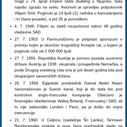
magli u 79. sprat
Empire State Building
u Njujorku, tada
najvišu zgradu na svetu. Avionom je upravljao potpukovnik
Vilijam Smit. Poginulo je 14 ljudi (11 radnika u kancelarijama
i tri člana posade), a još 26 je povređeno.
4. 7. 1946. Filipini su stekli nezavisnost nakon 48 godina
vladavine SAD.
27. 7. 1953. U Panmundžomu je potpisan sporazum o
primirju kojim je okončan trogodišnji Korejski rat, u kojem je
poginulo više od 2 000 000 ljudi.
27. 7. 1955. Republika Austrija je ponovo postala suverena
država. Austriju je 1938. okupirala i prisajedinila Nemačka, a
posle Drugog svetskog rata ona je još deset godina bila pod
okupacijom savezničkih država.
26. 7. 1956. Egipatski predsednik Gamal Abdel Naser
nacionalizovao je Suecki kanal, koji je do tada bio pod
kontrolom anglo-francuske kompanije. Obećano je
finansijsko obeštećenje Velikoj Britaniji, Francuskoj i SAD, ali
to nije zadovoljilo London i Pariz, pa je došlo do vojne
intervencije.
21. 7. 1960. U Cejlonu (sadašnja Šri Lanka), Sirimavo
Bandaranaike postala je prva žena predsednik vlade na