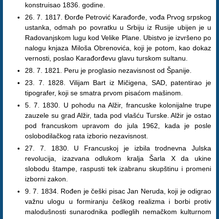
konstruisao 1836. godine.
26. 7. 1817. Đorđe Petrović Karađorđe, vođa Prvog srpskog
ustanka, odmah po povratku u Srbiju iz Rusije ubijen je u
Radovanjskom lugu kod Velike Plane. Ubistvo je izvršeno po
nalogu knjaza Miloša Obrenovića, koji je potom, kao dokaz
vernosti, poslao Karađorđevu glavu turskom sultanu.
28. 7. 1821. Peru je proglasio nezavisnost od Španije.
23. 7. 1828. Vilijam Bart iz Mičigena, SAD, patentirao je
tipografer, koji se smatra prvom pisaćom mašinom.
5. 7. 1830. U pohodu na Alžir, francuske kolonijalne trupe
zauzele su grad Alžir, tada pod vlašću Turske. Alžir je ostao
pod francuskom upravom do jula 1962, kada je posle
oslobodilačkog rata izborio nezavisnost.
27. 7. 1830. U Francuskoj je izbila trodnevna Julska
revolucija, izazvana odlukom kralja Šarla X da ukine
slobodu štampe, raspusti tek izabranu skupštinu i promeni
izborni zakon.
9. 7. 1834. Rođen je češki pisac Jan Neruda, koji je odigrao
važnu ulogu u formiranju češkog realizma i borbi protiv
malodušnosti sunarodnika podleglih nemačkom kulturnom