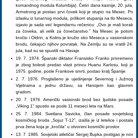
komandnog modula Kolumbija). Četiri dana kasnije, 20. jula,
Armstrong je postao prvi čovek koji je stupio na Mesec. Po
izlasku iz lunarnog modula, prilikom stupanja na tlo Meseca,
izjavio je sada već legendarnu rečenicu: „Ovo je mali korak
za čoveka, ali velik za čovečanstvo.” Na Mesec je potom
kročio i Oldrin, a Kolins je kružio oko Meseca u vasionskom
brodu, čekajući njihov povratak. Na Zemlju su se vratili 24.
jula, kad su se spustili na Havaje.
19. 7. 1974. Španski diktator Fransisko Franko privremeno
je zbog bolesti predao vlast princu Huanu Karlosu, koji je
1975. godine, posle Frankove smrti, postao kralj Španije.
2. 7. 1976. Proglašeno je ujedinjenje Severnog i Južnog
Vijetnama u jednu državu, sa Hanojem kao glavnim
gradom.
20. 7. 1976. Američki vasionski brod bez ljudske posade
„Viking 1” spustio se posle 11 meseci leta na Mars.
25. 7. 1984. Svetlana Savicka, član posade sovjetskog
kosmičkog broda „Sojuz T-12”, izašla je iz letelice i postala
prva žena koja je „kročila” u otvoreni kosmički prostor.
13. 7. 1985. Sovjetski atletičar Sergej Bupka postigao je nov