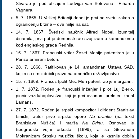
Stvarao je pod uticajem Ludviga van Betovena i Riharda
Vagnera.
5. 7. 1865. U Velikoj Britaniji donet je prvi na svetu zakon o
ograničenju brzine – dve milje na sat.
14. 7. 1867. Švedski naučnik Alfred Nobel, izumitelj
dinamita, prvi put je demonstrirao svoj izum u kamenolomu
kod engleskog grada Redhila.
16. 7. 1867. Francuski vrtlar Žozef Monije patentirao je u
Parizu armirani beton.
28. 7. 1868. Ratifikovan je 14. amandman Ustava SAD,
kojim su crnci dobili pravo na američko državljanstvo.
15. 7. 1869. Francuz Ipolit Mež Muri patentirao je margarin.
1. 7. 1872. Rođen je francuski inženjer i pilot Luj Blerio,
pionir vazduhoplovstva, koji je prvi avionom preleteo kanal
Lamanš.
27. 7. 1872. Rođen je srpski kompozitor i dirigent Stanislav
Binički, autor prve srpske opere
Na uranku
(na tekst
Branislava Nušića) i marša
Na Drinu
. Osnovao je
Beogradski vojni orkestar (1899), a sa Stevanom
Mokranjcem Srpsku muzičku školu, koja je kasnije dobila