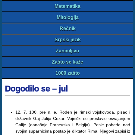
Matematika
Mitologija
Rečnik
Srpski jezik
Zanimljivo
Zašto se kaže
1000 zašto
Dogodilo se – jul
12. 7. 100. pre n. e. Rođen je rimski vojskovođa, pisac i
državnik Gaj Julije Cezar. Vojnički se proslavio osvajanjem
Galije (današnja Francuska i Belgija). Posle pobede nad
svojim suparnicima postao je diktator Rima. Njegovi zapisi iz