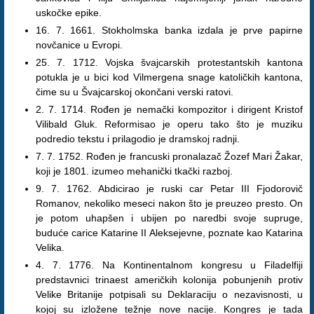
uskočke epike.
16. 7. 1661. Stokholmska banka izdala je prve papirne
novčanice u Evropi.
25. 7. 1712. Vojska švajcarskih protestantskih kantona
potukla je u bici kod Vilmergena snage katoličkih kantona,
čime su u Švajcarskoj okončani verski ratovi.
2. 7. 1714. Rođen je nemački kompozitor i dirigent Kristof
Vilibald Gluk. Reformisao je operu tako što je muziku
podredio tekstu i prilagodio je dramskoj radnji.
7. 7. 1752. Rođen je francuski pronalazač Žozef Mari Žakar,
koji je 1801. izumeo mehanički tkački razboj.
9. 7. 1762. Abdicirao je ruski car Petar III Fjodorovič
Romanov, nekoliko meseci nakon što je preuzeo presto. On
je potom uhapšen i ubijen po naredbi svoje supruge,
buduće carice Katarine II Aleksejevne, poznate kao Katarina
Velika.
4. 7. 1776. Na Kontinentalnom kongresu u Filadelfiji
predstavnici trinaest američkih kolonija pobunjenih protiv
Velike Britanije potpisali su Deklaraciju o nezavisnosti, u
kojoj su izložene težnje nove nacije. Kongres je tada