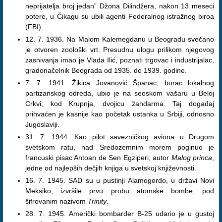
neprijatelja broj jedan” Džona Dilindžera, nakon 13 meseci
potere, u Čikagu su ubili agenti Federalnog istražnog biroa
(FBI).
12. 7. 1936. Na Malom Kalemegdanu u Beogradu svečano
je otvoren zoološki vrt. Presudnu ulogu prilikom njegovog
zasnivanja imao je Vlada Ilić, poznati trgovac i industrijalac,
gradonačelnik Beograda od 1935. do 1939. godine.
7. 7. 1941. Žikica Jovanović Španac, borac lokalnog
partizanskog odreda, ubio je na seoskom vašaru u Beloj
Crkvi, kod Krupnja, dvojicu žandarma. Taj događaj
prihvaćen je kasnije kao početak ustanka u Srbiji, odnosno
Jugoslaviji.
31. 7. 1944. Kao pilot savezničkog aviona u Drugom
svetskom ratu, nad Sredozemnim morem poginuo je
francuski pisac Antoan de Sen Egziperi, autor
Malog princa
,
jedne od najlepših dečjih knjiga u svetskoj književnosti.
16. 7. 1945. SAD su u pustinji Alamogordo, u državi Novi
Meksiko, izvršile prvu probu atomske bombe, pod
šifrovanim nazivom
Trinity
.
28. 7. 1945. Američki bombarder B-25 udario je u gustoj