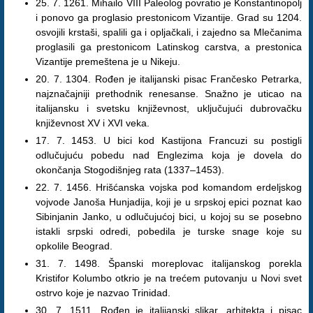
25. 7. 1261. Mihailo VIII Paleolog povratio je Konstantinopolj
i ponovo ga proglasio prestonicom Vizantije. Grad su 1204.
osvojili krstaši, spalili ga i opljačkali, i zajedno sa Mlečanima
proglasili ga prestonicom Latinskog carstva, a prestonica
Vizantije premeštena je u Nikeju.
20. 7. 1304. Rođen je italijanski pisac Frančesko Petrarka,
najznačajniji prethodnik renesanse. Snažno je uticao na
italijansku i svetsku književnost, uključujući dubrovačku
književnost XV i XVI veka.
17. 7. 1453. U bici kod Kastijona Francuzi su postigli
odlučujuću pobedu nad Englezima koja je dovela do
okončanja Stogodišnjeg rata (1337–1453).
22. 7. 1456. Hrišćanska vojska pod komandom erdeljskog
vojvode Janoša Hunjadija, koji je u srpskoj epici poznat kao
Sibinjanin Janko, u odlučujućoj bici, u kojoj su se posebno
istakli srpski odredi, pobedila je turske snage koje su
opkolile Beograd.
31. 7. 1498. Španski moreplovac italijanskog porekla
Kristifor Kolumbo otkrio je na trećem putovanju u Novi svet
ostrvo koje je nazvao Trinidad.
30. 7. 1511. Rođen je italijanski slikar, arhitekta i pisac