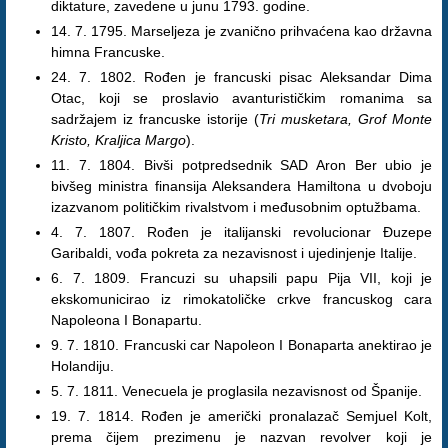
diktature, zavedene u junu 1793. godine.
14. 7. 1795. Marseljeza je zvanično prihvaćena kao državna
himna Francuske.
24. 7. 1802. Rođen je francuski pisac Aleksandar Dima
Otac, koji se proslavio avanturističkim romanima sa
sadržajem iz francuske istorije (
Tri musketara, Grof Monte
Kristo, Kraljica Margo
).
11. 7. 1804. Bivši potpredsednik SAD Aron Ber ubio je
bivšeg ministra finansija Aleksandera Hamiltona u dvoboju
izazvanom političkim rivalstvom i međusobnim optužbama.
4. 7. 1807. Rođen je italijanski revolucionar Đuzepe
Garibaldi, vođa pokreta za nezavisnost i ujedinjenje Italije.
6. 7. 1809. Francuzi su uhapsili papu Pija VII, koji je
ekskomunicirao iz rimokatoličke crkve francuskog cara
Napoleona I Bonapartu.
9. 7. 1810. Francuski car Napoleon I Bonaparta anektirao je
Holandiju.
5. 7. 1811. Venecuela je proglasila nezavisnost od Španije.
19. 7. 1814. Rođen je američki pronalazač Semjuel Kolt,
prema čijem prezimenu je nazvan revolver koji je