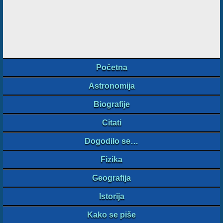
Početna
Astronomija
Biografije
Citati
Dogodilo se…
Fizika
Geografija
Istorija
Kako se piše