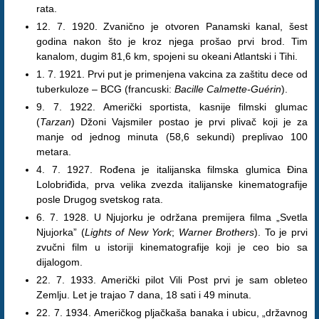
rata.
12. 7. 1920. Zvanično je otvoren Panamski kanal, šest
godina nakon što je kroz njega prošao prvi brod. Tim
kanalom, dugim 81,6 km, spojeni su okeani Atlantski i Tihi.
1. 7. 1921. Prvi put je primenjena vakcina za zaštitu dece od
tuberkuloze – BCG (francuski:
Bacille Calmette-Guérin
).
9. 7. 1922. Američki sportista, kasnije filmski glumac
(
Tarzan
) Džoni Vajsmiler postao je prvi plivač koji je za
manje od jednog minuta (58,6 sekundi) preplivao 100
metara.
4. 7. 1927. Rođena je italijanska filmska glumica Đina
Lolobriđida, prva velika zvezda italijanske kinematografije
posle Drugog svetskog rata.
6. 7. 1928. U Njujorku je održana premijera filma „Svetla
Njujorka” (
Lights of New York
;
Warner Brothers
). To je prvi
zvučni film u istoriji kinematografije koji je ceo bio sa
dijalogom.
22. 7. 1933. Američki pilot Vili Post prvi je sam obleteo
Zemlju. Let je trajao 7 dana, 18 sati i 49 minuta.
22. 7. 1934. Američkog pljačkaša banaka i ubicu, „državnog