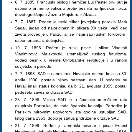
6. 7. 1885. Francuski biolog i hemičar Luj Paster prvi put je
uspešno primenio vakcinu protiv besnila na ljudskom biću,
devetogodišnjem Žozefu Majsteru iz Alzasa.
7. 7. 1887. Rođen je ruski slikar jevrejskog porekla Mark
Šagal, jedan od najoriginalnijih slikara XX veka. Veći deo
života proveo je u Parizu, ali se inspirisao ruskim folklorom i
uspomenama iz detinjstva.
19. 7. 1893. Rođen je ruski pisac i slikar Vladimir
Vladimirovič Majakovski, utemeljivač ruskog futurizma,
vodeći pesnik u vreme Oktobarske revolucije i u ranom
sovjetskom periodu.
7. 7. 1898. SAD su anektirale Havajska ostrva, koja su 30.
aprila 1900. postala njihov sastavni deo. U početku su
Havaji imali status kolonije, da bi 21. avgusta 1959. postali
pedeseta savezna država SAD.
25. 7. 1898. Vojska SAD je u špansko-američkom ratu
okupirala Portoriko, do tada špansku koloniju. Portoriko je
Pariskim mirovnim ugovorom iste godine ustupljen SAD.
Istog dana 1953. dobio je status pridružene države SAD.
21. 7. 1899. Rođen je američki novinar i pisac Ernest
Hemingvej, dobitnik Nobelove nagrade za književnost 1954.