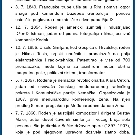
3. 7. 1849. Francuske trupe ušle su u Rim slomivši otpor
snaga pod komandom Đuzepea Garibaldija i ponovo
ustoličile poglavara rimokatoličke crkve papu Pija IX.
12. 7. 1854. Rođen je američki izumitelj i industrijalac
Džordž Istman, jedan od pionira fotografije i filma, osnivač
kompanije Kodak.
10. 7. 1856. U selu Smiljani, kod Gospića u Hrvatskoj, rođen
je Nikola Tesla, srpski naučnik i pronalazač na polju
elektrotehnike i radio-tehnike. Patentirao je više od 700
pronalazaka, među kojima su asinhroni motor, obrtno
magnetno polje, polifazni sistem, transformator.
5. 7. 1857. Rođena je nemačka revolucionarka Klara Cetkin,
jedan od osnivača ženskog međunarodnog radničkog
pokreta i Komunističke partije Nemačke. Organizovala je
1907. prvu međunarodnu konferenciju žena. Na njen
predlog 8. mart proglašen je Međunarodnim danom žena.
7. 7. 1860. Rođen je austrijski kompozitor i dirigent Gustav
Maler, autor devet čuvenih simfonija i većeg broja solo
pesama. Bio je direktor Bečke državne opere (1897–1907),
koja je pod njegovom upravom doživela zlatno doba.