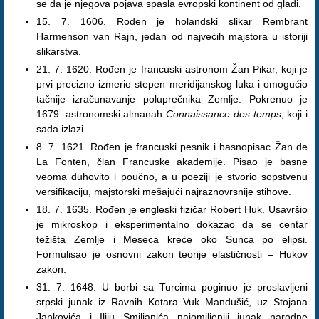
se da je njegova pojava spasla evropski kontinent od gladi.
15. 7. 1606. Rođen je holandski slikar Rembrant
Harmenson van Rajn, jedan od najvećih majstora u istoriji
slikarstva.
21. 7. 1620. Rođen je francuski astronom Žan Pikar, koji je
prvi precizno izmerio stepen meridijanskog luka i omogućio
tačnije izračunavanje poluprečnika Zemlje. Pokrenuo je
1679. astronomski almanah
Connaissance des temps
, koji i
sada izlazi.
8. 7. 1621. Rođen je francuski pesnik i basnopisac Žan de
La Fonten, član Francuske akademije. Pisao je basne
veoma duhovito i poučno, a u poeziji je stvorio sopstvenu
versifikaciju, majstorski mešajući najraznovrsnije stihove.
18. 7. 1635. Rođen je engleski fizičar Robert Huk. Usavršio
je mikroskop i eksperimentalno dokazao da se centar
težišta Zemlje i Meseca kreće oko Sunca po elipsi.
Formulisao je osnovni zakon teorije elastičnosti – Hukov
zakon.
31. 7. 1648. U borbi sa Turcima poginuo je proslavljeni
srpski junak iz Ravnih Kotara Vuk Mandušić, uz Stojana
Jankovića i Iliju Smiljanića najomiljeniji junak narodne