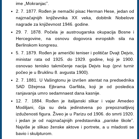
ime „Mokranjac”.
2. 7. 1877. Rođen je nemački pisac Herman Hese, jedan od
najznačajnijih književnika XX veka, dobitnik Nobelove
nagrade za književnost 1946. godine.
29. 7. 1878. Počela je austrougarska okupacija Bosne i
Hercegovine, na osnovu dogovora evropskih sila na
Berlinskom kongresu.
5. 7. 1879. Rođen je američki teniser i političar Dvajt Dejvis,
ministar rata od 1925. do 1929. godine, koji je 1900.
osnovao tenisko takmičenje nacija Dejvis kup (prvi turnir
počeo je u Bruklinu 8. avgusta 1900).
2. 7. 1881. U Vašingtonu je izvršen atentat na predsednika
SAD Džejmsa Ejbrama Garfilda, koji je od posledica
ranjavanja umro sedamnaest dana kasnije.
12. 7. 1884. Rođen je italijanski slikar i vajar Amedeo
Modiljani, čija su dela jedinstvena po prepoznatljivoj
izduženosti figura. Živeo je u Parizu od 1906. do smrti 1920.
i jedan je od najznačajnijih predstavnika „pariske škole”.
Najviše je slikao ženske aktove i portrete, a u mladosti se
bavio i skulpturom.