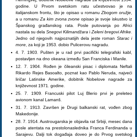
godine. U Prvom svetskom ratu učestvovao je na
italijanskom frontu, što je opisao u romanu
Zbogom oružje
,
a u romanu
Za kim zvona zvone
opisao je svoje iskustvo iz
Španskog građanskog rata. Posle putovanja po Africi
nastala su dela
Snegovi Kilimandžara
i
Zeleni bregovi Afrike
.
Jedno od njegovih najpoznatijih dela jeste roman
Starac i
more
, za koji je 1953. dobio Pulicerovu nagradu.
4. 7. 1903. Pušten je u rad prvi pacifički telegrafski kabl,
postavljen na dno okeana između San Franciska i Manile.
12. 7. 1904. Rođen je čileanski pisac i diplomata Neftali
Rikardo Rejes Basoalto, poznat kao Pablo Neruda, najveći
liričar Latinske Amerike, dobitnik Nobelove nagrade za
književnost 1971. godine.
25. 7. 1909. Francuski pilot Luj Blerio prvi je preleteo
avionom kanal Lamanš.
31. 7. 1913. Završen je Drugi balkanski rat, vođen zbog
Makedonije.
28. 7. 1914. Austrougarska je objavila rat Srbiji, mesec dana
posle atentata na prestolonaslednika Franca Ferdinanda u
Sarajevu. Dalji tok događaja doveo je do Prvog svetskog