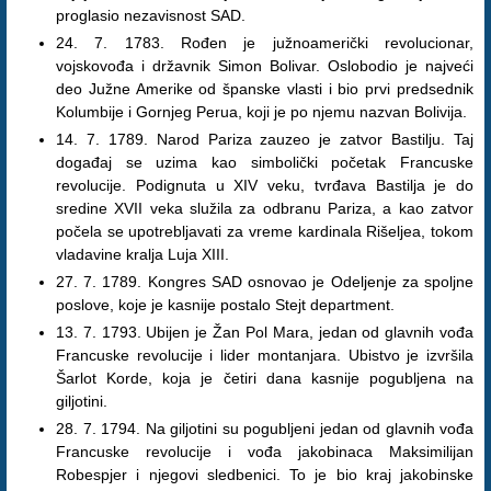
proglasio nezavisnost SAD.
24. 7. 1783. Rođen je južnoamerički revolucionar,
vojskovođa i državnik Simon Bolivar. Oslobodio je najveći
deo Južne Amerike od španske vlasti i bio prvi predsednik
Kolumbije i Gornjeg Perua, koji je po njemu nazvan Bolivija.
14. 7. 1789. Narod Pariza zauzeo je zatvor Bastilju. Taj
događaj se uzima kao simbolički početak Francuske
revolucije. Podignuta u XIV veku, tvrđava Bastilja je do
sredine XVII veka služila za odbranu Pariza, a kao zatvor
počela se upotrebljavati za vreme kardinala Rišeljea, tokom
vladavine kralja Luja XIII.
27. 7. 1789. Kongres SAD osnovao je Odeljenje za spoljne
poslove, koje je kasnije postalo Stejt department.
13. 7. 1793. Ubijen je Žan Pol Mara, jedan od glavnih vođa
Francuske revolucije i lider montanjara. Ubistvo je izvršila
Šarlot Korde, koja je četiri dana kasnije pogubljena na
giljotini.
28. 7. 1794. Na giljotini su pogubljeni jedan od glavnih vođa
Francuske revolucije i vođa jakobinaca Maksimilijan
Robespjer i njegovi sledbenici. To je bio kraj jakobinske