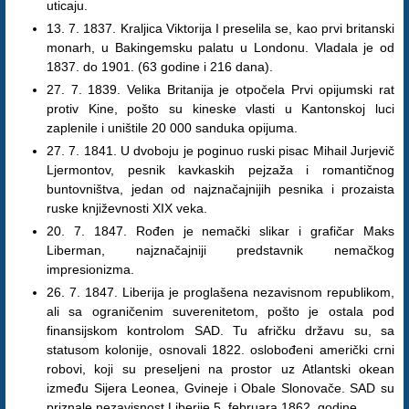
uticaju.
13. 7. 1837. Kraljica Viktorija I preselila se, kao prvi britanski
monarh, u Bakingemsku palatu u Londonu. Vladala je od
1837. do 1901. (63 godine i 216 dana).
27. 7. 1839. Velika Britanija je otpočela Prvi opijumski rat
protiv Kine, pošto su kineske vlasti u Kantonskoj luci
zaplenile i uništile 20 000 sanduka opijuma.
27. 7. 1841. U dvoboju je poginuo ruski pisac Mihail Jurjevič
Ljermontov, pesnik kavkaskih pejzaža i romantičnog
buntovništva, jedan od najznačajnijih pesnika i prozaista
ruske književnosti XIX veka.
20. 7. 1847. Rođen je nemački slikar i grafičar Maks
Liberman, najznačajniji predstavnik nemačkog
impresionizma.
26. 7. 1847. Liberija je proglašena nezavisnom republikom,
ali sa ograničenim suverenitetom, pošto je ostala pod
finansijskom kontrolom SAD. Tu afričku državu su, sa
statusom kolonije, osnovali 1822. oslobođeni američki crni
robovi, koji su preseljeni na prostor uz Atlantski okean
između Sijera Leonea, Gvineje i Obale Slonovače. SAD su
priznale nezavisnost Liberije 5. februara 1862. godine.