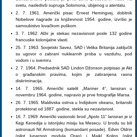
svetu, nasledivši supruga Solomona, ubijenog u atentatu.
2. 7. 1961. Američki pisac Ernest Hemingvej, dobitnik
Nobelove nagrade za književnost 1954. godine, izvršio je
samoubistvo lovačkom puškom.
3. 7. 1962. Alžir je stekao nezavisnost posle 132 godine
francuske kolonijalne vlasti.
25. 7. 1963. Sovjetski Savez, SAD i Velika Britanija zaključili
su ugovor o zabrani nuklearnih proba u vazduhu, pod
vodom i u svemiru.
2. 7. 1964. Predsednik SAD Lindon Džonson potpisao je Akt
o građanskim pravima, kojim je zabranjena rasna
diskriminacija.
14. 7. 1965. Američki satelit „Mariner 4”, lansiran u
novembru 1964. godine, napravio je prve fotografije Marsa.
26. 7. 1965. Maldivska ostrva u Indijskom okeanu, britanski
protektorat od 1887. godine, stekla su nezavisnost.
16. 7. 1969. Američki vasionski brod „Apolo 11” lansiran je iz
Kejp Kenedija u istorijsku misiju ka Mesecu. U brodu su bili
astronauti Nil Armstrong (komandant posade), Edvin Oldrin
(pilot lunarnog modula Orao) i Majkl Kolins (pilot