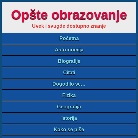
Opšte obrazovanje
Uvek i svugde dostupno znanje
Početna
Astronomija
Biografije
Citati
Dogodilo se…
Fizika
Geografija
Istorija
Kako se piše