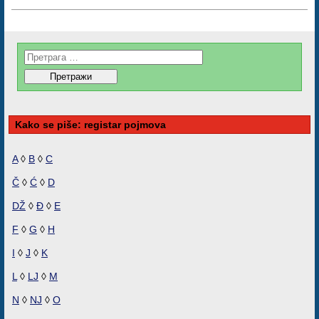
Kako se piše: registar pojmova
A
◊
B
◊
C
Č
◊
Ć
◊
D
DŽ
◊
Đ
◊
E
F
◊
G
◊
H
I
◊
J
◊
K
L
◊
LJ
◊
M
N
◊
NJ
◊
O