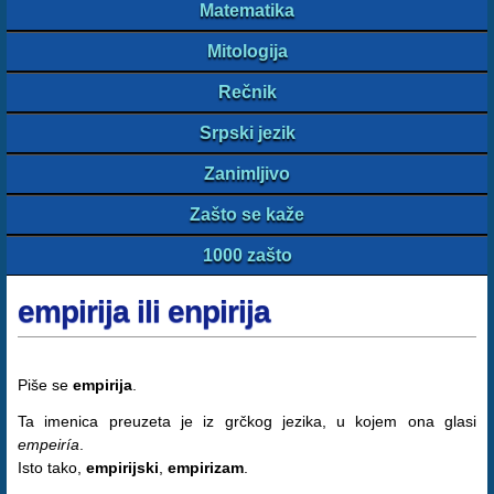
Matematika
Mitologija
Rečnik
Srpski jezik
Zanimljivo
Zašto se kaže
1000 zašto
empirija ili enpirija
Piše se
empirija
.
Ta imenica preuzeta je iz grčkog jezika, u kojem ona glasi
empeiría
.
Isto tako,
empirijski
,
empirizam
.