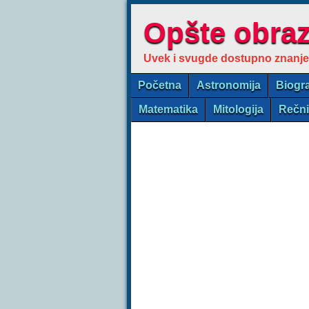
Opšte obra
Uvek i svugde dostupno znanje
Početna
Astronomija
Biogra
Matematika
Mitologija
Rečn