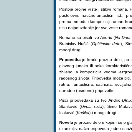
Postoje brojne vrste i stilovi romana. Pr
pustolovni, naučnofantastični itd.; pre
prema metodu i kompoziciji roman-hron
nisu najpouzdanije jer sve vrste romana
Romane su pisali Ivo Andrić (
Na Drini 
Branislav Nušić (
Opštinsko dete
), St
mnogi drugi.
Pripovetka
je kraće prozno delo, po o
glavnog junaka ili neka karakteristič
zbijeno, a kompozicija veoma jezgrovi
radosnog života. Pripovetka može biti,
ratna, fantastična, satirična, socijal
narodne (usmene) pripovetke.
Pisci pripovedaka su Ivo Andrić (
Ani
Stanković (
Uvela ruža
), Simo Matavu
Isaković (
Kašika
) i mnogi drugi.
Novela
je prozno delo u kojem se o gl
i zanimljiv način pripoveda jedno snaž