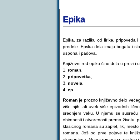
Epika
Epika, za razliku od lirike, pripoveda 
predele. Epska dela imaju bogatu i slo
uspona i padova.
Književni rod epiku čine dela u prozi i 
1.
roman
,
2.
pripovetka
,
3.
novela
,
4.
ep
.
Roman
je prozno književno delo većeg
više njih, ali uvek više epizodnih lič
srednjem veku. U njemu se susreću razl
obimnosti i otvorenosti prema životu, 
klasičnog romana su zaplet, lik, mesto 
romana. Još od prve pojave te književ
elementima. Mnogi romani se sastoje i 