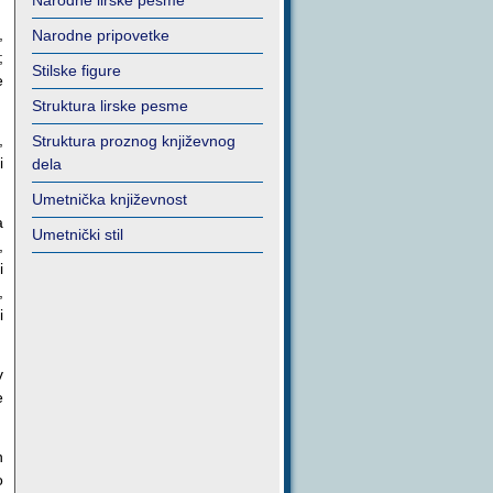
Narodne lirske pesme
,
Narodne pripovetke
;
Stilske figure
e
Struktura lirske pesme
,
Struktura proznog književnog
i
dela
Umetnička književnost
a
Umetnički stil
,
i
,
i
v
e
n
o