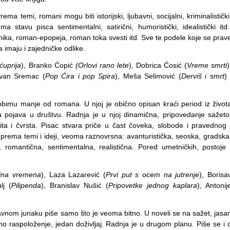
ema temi, romani mogu biti istorijski, ljubavni, socijalni, kriminalistički
ma stavu pisca sentimentalni, satirični, humoristički, idealistički itd.
ika, roman-epopeja, roman toka svesti itd. Sve te podele koje se prav
 imaju i zajedničke odlike.
ćuprija
), Branko Ćopić
(Orlovi rano lete
), Dobrica Ćosić (
Vreme smrti
)
evan Sremac (
Pop Ćira i pop Spira
), Meša Selimović (
Derviš i smrt
) 
bimu manje od romana. U njoj je obično opisan kraći period iz život
na pojava u društvu. Radnja je u njoj dinamična, pripovedanje sažeto
ta i čvrsta. Pisac stvara priče u čast čoveka, slobode i pravednog 
 prema temi i ideji, veoma raznovrsna: avanturistička, seoska, gradska
na, romantična, sentimentalna, realistična. Pored umetničkih, postoje 
kina vremena
), Laza Lazarević (
Prvi put s ocem na jutrenje
), Borisa
lj (
Pilipenda
), Branislav Nušić (
Pripovetke jednog kaplara
), Antonij
avnom junaku piše samo što je veoma bitno. U noveli se na sažet, jasa
no raspoloženje, jedan doživljaj. Radnja je u drugom planu. Piše se i 