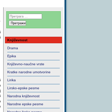
i
i
Književnost
Drama
Epika
Književno-naučne vrste
Kratke narodne umotvorine
i
Lirika
u
Lirsko-epske pesme
j
i
Narodna književnost
a
Narodne epske pesme
m