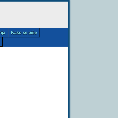
rija
Kako se piše