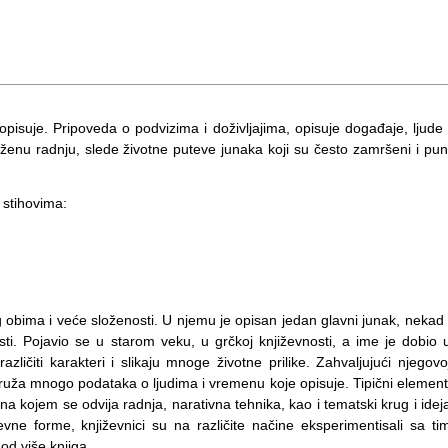
i opisuje. Pripoveda o podvizima i doživljajima, opisuje događaje, ljude 
ženu radnju, slede životne puteve junaka koji su često zamršeni i pun
u stihovima:
 obima i veće složenosti. U njemu je opisan jedan glavni junak, nekad 
nosti. Pojavio se u starom veku, u grčkoj književnosti, a ime je dobio 
ičiti karakteri i slikaju mnoge životne prilike. Zahvaljujući njegovo
pruža mnogo podataka o ljudima i vremenu koje opisuje. Tipični element
na kojem se odvija radnja, narativna tehnika, kao i tematski krug i idej
ne forme, književnici su na različite načine eksperimentisali sa ti
od više knjiga.