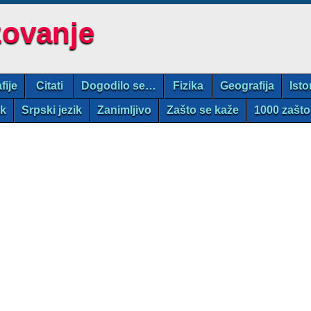
zovanje
fije
Citati
Dogodilo se…
Fizika
Geografija
Isto
ik
Srpski jezik
Zanimljivo
Zašto se kaže
1000 zašto