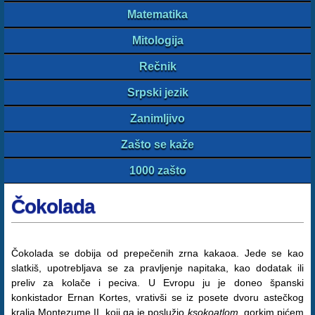
Matematika
Mitologija
Rečnik
Srpski jezik
Zanimljivo
Zašto se kaže
1000 zašto
Čokolada
Čokolada se dobija od prepečenih zrna kakaoa. Jede se kao
slatkiš, upotrebljava se za pravljenje napitaka, kao dodatak ili
preliv za kolače i peciva. U Evropu ju je doneo španski
konkistador Ernan Kortes, vrativši se iz posete dvoru astečkog
kralja Montezume II, koji ga je poslužio
ksokoatlom
, gorkim pićem