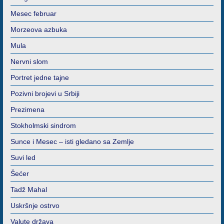
Mesec februar
Morzeova azbuka
Mula
Nervni slom
Portret jedne tajne
Pozivni brojevi u Srbiji
Prezimena
Stokholmski sindrom
Sunce i Mesec – isti gledano sa Zemlje
Suvi led
Šećer
Tadž Mahal
Uskršnje ostrvo
Valute država