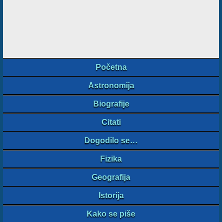
Početna
Astronomija
Biografije
Citati
Dogodilo se…
Fizika
Geografija
Istorija
Kako se piše