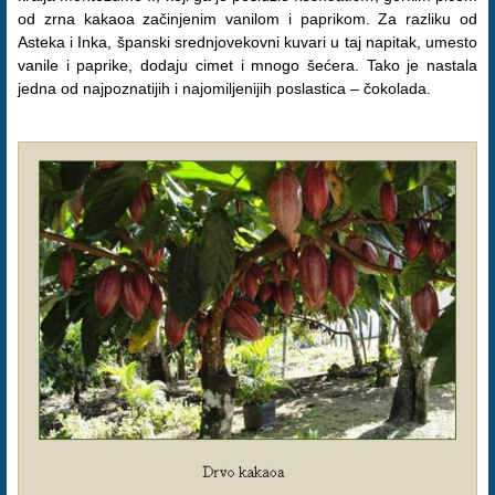
od zrna kakaoa začinjenim vanilom i paprikom. Za razliku od
Asteka i Inka, španski srednjovekovni kuvari u taj napitak, umesto
vanile i paprike, dodaju cimet i mnogo šećera. Tako je nastala
jedna od najpoznatijih i najomiljenijih poslastica – čokolada.