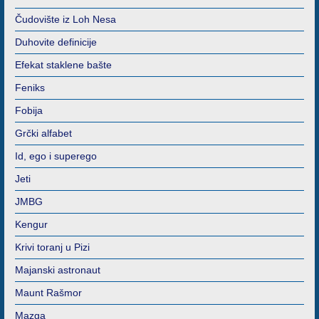
Čudovište iz Loh Nesa
Duhovite definicije
Efekat staklene bašte
Feniks
Fobija
Grčki alfabet
Id, ego i superego
Jeti
JMBG
Kengur
Krivi toranj u Pizi
Majanski astronaut
Maunt Rašmor
Mazga