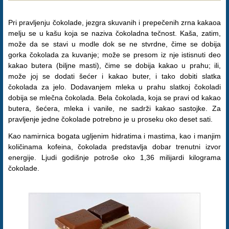
Pri pravljenju čokolade, jezgra skuvanih i prepečenih zrna kakaoa
melju se u kašu koja se naziva čokoladna tečnost. Kaša, zatim,
može da se stavi u modle dok se ne stvrdne, čime se dobija
gorka čokolada za kuvanje; može se presom iz nje istisnuti deo
kakao butera (biljne masti), čime se dobija kakao u prahu; ili,
može joj se dodati šećer i kakao buter, i tako dobiti slatka
čokolada za jelo. Dodavanjem mleka u prahu slatkoj čokoladi
dobija se mlečna čokolada. Bela čokolada, koja se pravi od kakao
butera, šećera, mleka i vanile, ne sadrži kakao sastojke. Za
pravljenje jedne čokolade potrebno je u proseku oko deset sati.
Kao namirnica bogata ugljenim hidratima i mastima, kao i manjim
količinama kofeina, čokolada predstavlja dobar trenutni izvor
energije. Ljudi godišnje potroše oko 1,36 milijardi kilograma
čokolade.