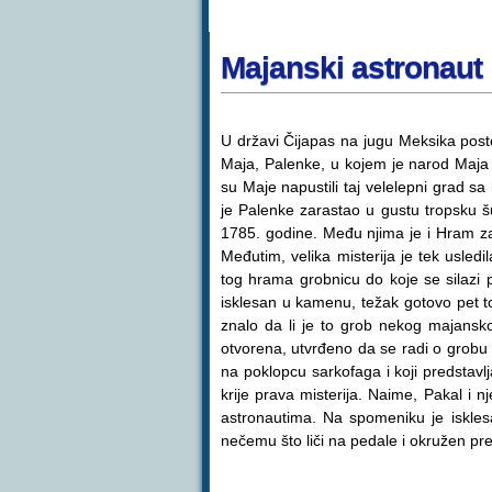
Majanski astronaut
U državi Čijapas na jugu Meksika postoji
Maja, Palenke, u kojem je narod Maja 
su Maje napustili taj velelepni grad
je Palenke zarastao u gustu tropsku š
1785. godine. Među njima je i Hram zapi
Međutim, velika misterija je tek usledi
tog hrama grobnicu do koje se silazi
isklesan u kamenu, težak gotovo pet to
znalo da li je to grob nekog majansko
otvorena, utvrđeno da se radi o grobu k
na poklopcu sarkofaga i koji predstav
krije prava misterija. Naime, Pakal i
astronautima. Na spomeniku je iskle
nečemu što liči na pedale i okružen 