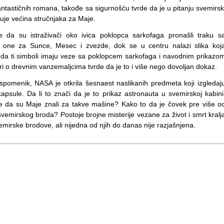
antastičnih romana, takođe sa sigurnošću tvrde da je u pitanju svemirsk
je većina stručnjaka za Maje.
 da su istraživači oko ivica poklopca sarkofaga pronašli traku s
u one za Sunce, Mesec i zvezde, dok se u centru nalazi slika koj
 da ti simboli imaju veze sa poklopcem sarkofaga i navodnim prikazo
 o drevnim vanzemaljcima tvrde da je to i više nego dovoljan dokaz.
spomenik, NASA je otkrila šesnaest naslikanih predmeta koji izgledaj
ule. Da li to znači da je to prikaz astronauta u svemirskoj kabini
e da su Maje znali za takve mašine? Kako to da je čovek pre više o
vemirskog broda? Postoje brojne misterije vezane za život i smrt kralj
emirske brodove, ali nijedna od njih do danas nije razjašnjena.