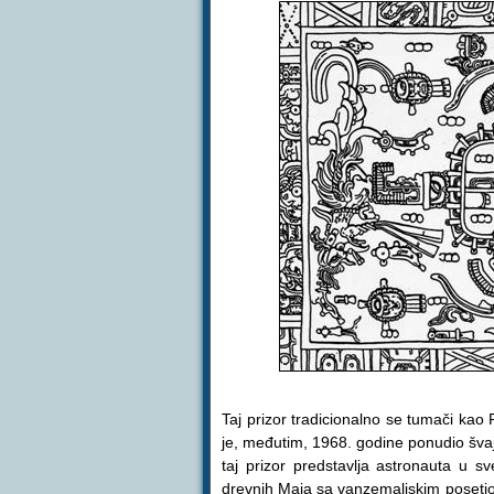
Taj prizor tradicionalno se tumači kao
je, međutim, 1968. godine ponudio švajc
taj prizor predstavlja astronauta u 
drevnih Maja sa vanzemaljskim posetioc