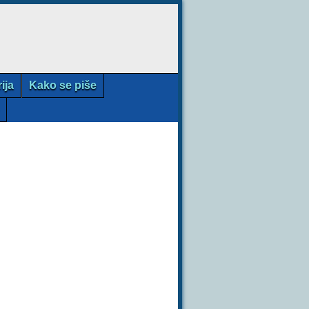
rija
Kako se piše