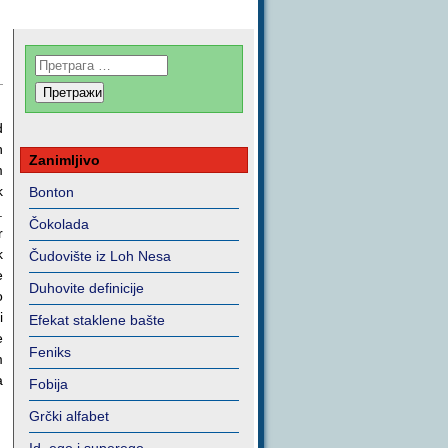
d
h
Zanimljivo
m
k
Bonton
.
Čokolada
r
k
Čudovište iz Loh Nesa
e
Duhovite definicije
o
i
Efekat staklene bašte
e
Feniks
m
a
Fobija
Grčki alfabet