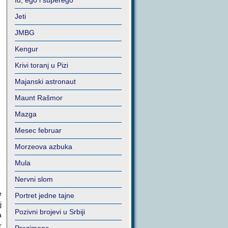
Id, ego i superego
Jeti
JMBG
Kengur
Krivi toranj u Pizi
Majanski astronaut
Maunt Rašmor
Mazga
Mesec februar
Morzeova azbuka
Mula
Nervni slom
e
Portret jedne tajne
j
Pozivni brojevi u Srbiji
a
r