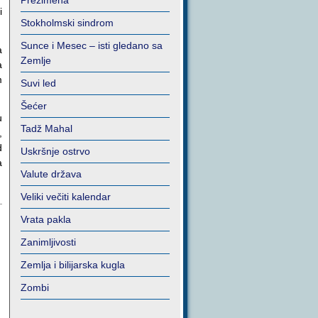
Prezimena
i
Stokholmski sindrom
Sunce i Mesec – isti gledano sa
a
Zemlje
a
m
Suvi led
Šećer
u
Tadž Mahal
,
d
Uskršnje ostrvo
a
Valute država
Veliki večiti kalendar
Vrata pakla
Zanimljivosti
Zemlja i bilijarska kugla
Zombi