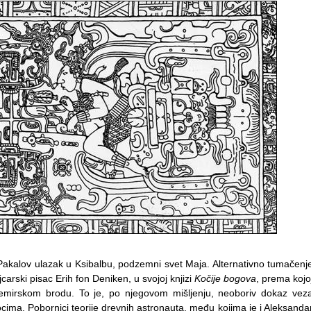
 Pakalov ulazak u Ksibalbu, podzemni svet Maja. Alternativno tumačenj
arski pisac Erih fon Deniken, u svojoj knjizi
Kočije bogova
, prema kojo
svemirskom brodu. To je, po njegovom mišljenju, neoboriv dokaz vez
ima. Pobornici teorije drevnih astronauta, među kojima je i Aleksanda