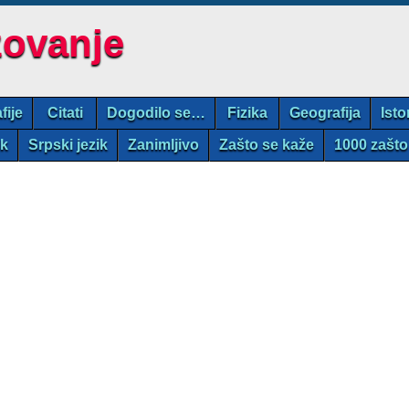
zovanje
fije
Citati
Dogodilo se…
Fizika
Geografija
Isto
ik
Srpski jezik
Zanimljivo
Zašto se kaže
1000 zašto