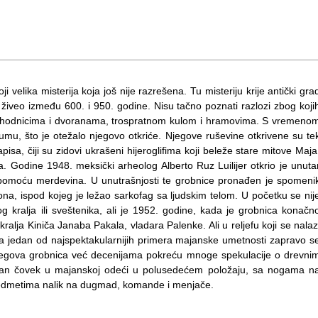
 velika misterija koja još nije razrešena. Tu misteriju krije antički gra
živeo između 600. i 950. godine. Nisu tačno poznati razlozi zbog koji
 sa hodnicima i dvoranama, trospratnom kulom i hramovima. S vremeno
umu, što je otežalo njegovo otkriće. Njegove ruševine otkrivene su te
sa, čiji su zidovi ukrašeni hijeroglifima koji beleže stare mitove Maja
la. Godine 1948. meksički arheolog Alberto Ruz Luilijer otkrio je unuta
 pomoću merdevina. U unutrašnjosti te grobnice pronađen je spomeni
na, ispod kojeg je ležao sarkofag sa ljudskim telom. U početku se nij
g kralja ili sveštenika, ali je 1952. godine, kada je grobnica konačn
ralja Kiniča Janaba Pakala, vladara Palenke. Ali u reljefu koji se nalaz
lja jedan od najspektakularnijih primera majanske umetnosti zapravo s
 njegova grobnica već decenijama pokreću mnoge spekulacije o drevni
san čovek u majanskoj odeći u polusedećem položaju, sa nogama n
predmetima nalik na dugmad, komande i menjače.