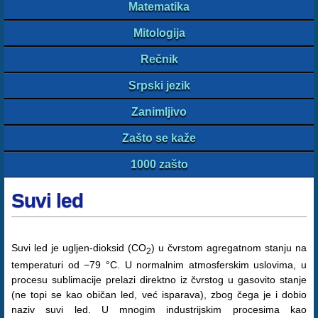
Matematika
Mitologija
Rečnik
Srpski jezik
Zanimljivo
Zašto se kaže
1000 zašto
Suvi led
Suvi led je ugljen-dioksid (CO
) u čvrstom agregatnom stanju na
2
temperaturi od −79 °C. U normalnim atmosferskim uslovima, u
procesu sublimacije prelazi direktno iz čvrstog u gasovito stanje
(ne topi se kao običan led, već isparava), zbog čega je i dobio
naziv suvi led. U mnogim industrijskim procesima kao