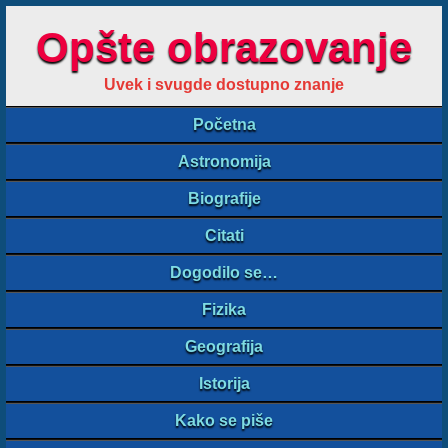
Opšte obrazovanje
Uvek i svugde dostupno znanje
Početna
Astronomija
Biografije
Citati
Dogodilo se…
Fizika
Geografija
Istorija
Kako se piše