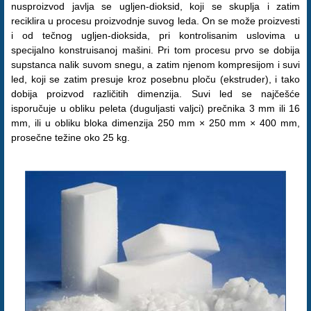
nusproizvod javlja se ugljen-dioksid, koji se skuplja i zatim
reciklira u procesu proizvodnje suvog leda. On se može proizvesti
i od tečnog ugljen-dioksida, pri kontrolisanim uslovima u
specijalno konstruisanoj mašini. Pri tom procesu prvo se dobija
supstanca nalik suvom snegu, a zatim njenom kompresijom i suvi
led, koji se zatim presuje kroz posebnu ploču (ekstruder), i tako
dobija proizvod različitih dimenzija. Suvi led se najčešće
isporučuje u obliku peleta (duguljasti valjci) prečnika 3 mm ili 16
mm, ili u obliku bloka dimenzija 250 mm × 250 mm × 400 mm,
prosečne težine oko 25 kg.