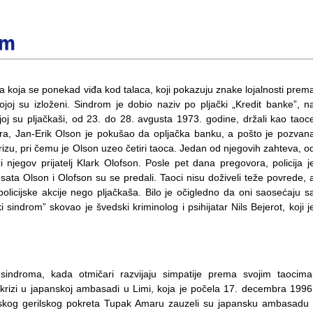
om
ja koja se ponekad viđa kod talaca, koji pokazuju znake lojalnosti prem
oj su izloženi. Sindrom je dobio naziv po pljački „Kredit banke”, n
j su pljačkaši, od 23. do 28. avgusta 1973. godine, držali kao taoc
ora, Jan-Erik Olson je pokušao da opljačka banku, a pošto je pozvan
 krizu, pri čemu je Olson uzeo četiri taoca. Jedan od njegovih zahteva, o
 njegov prijatelj Klark Olofson. Posle pet dana pregovora, policija j
ata Olson i Olofson su se predali. Taoci nisu doživeli teže povrede, 
i policijske akcije nego pljačkaša. Bilo je očigledno da oni saosećaju s
sindrom” skovao je švedski kriminolog i psihijatar Nils Bejerot, koji j
sindroma, kada otmičari razvijaju simpatije prema svojim taocima
krizi u japanskoj ambasadi u Limi, koja je počela 17. decembra 1996
rskog gerilskog pokreta Tupak Amaru zauzeli su japansku ambasadu 