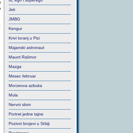
Id, ego i superego
h
o
Jeti
JMBG
Kengur
Krivi toranj u Pizi
Majanski astronaut
Maunt Rašmor
Mazga
Mesec februar
Morzeova azbuka
Mula
Nervni slom
Portret jedne tajne
Pozivni brojevi u Srbiji