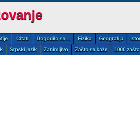
zovanje
fije
Citati
Dogodilo se…
Fizika
Geografija
Isto
ik
Srpski jezik
Zanimljivo
Zašto se kaže
1000 zašto