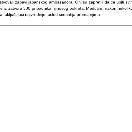
isustvovali zabavi japanskog ambasadora. Oni su zapretili da će ubiti svi
de iz zatvora 300 pripadnika njihovog pokreta. Međutim, nakon nekolik
a, uključujući najvrednije, usled simpatija prema njima.