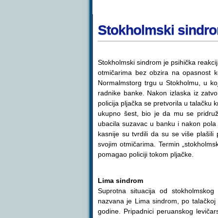
Stokholmski sindr
Stokholmski sindrom je psihička reakci
otmičarima bez obzira na opasnost koj
Normalmstorg trgu u Stokholmu, u kojo
radnike banke. Nakon izlaska iz zatv
policija pljačka se pretvorila u talačku
ukupno šest, bio je da mu se pridruži
ubacila suzavac u banku i nakon pola s
kasnije su tvrdili da su se više plašil
svojim otmičarima. Termin „stokholmski 
pomagao policiji tokom pljačke.
Lima sindrom
Suprotna situacija od stokholmskog 
nazvana je Lima sindrom, po talačkoj 
godine. Pripadnici peruanskog leviča