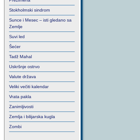
Prezimena
Stokholmski sindrom
Sunce i Mesec – isti gledano sa
Zemlje
Suvi led
Šećer
Tadž Mahal
Uskršnje ostrvo
Valute država
Veliki večiti kalendar
Vrata pakla
Zanimljivosti
Zemlja i bilijarska kugla
Zombi