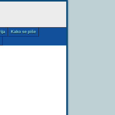
rija
Kako se piše