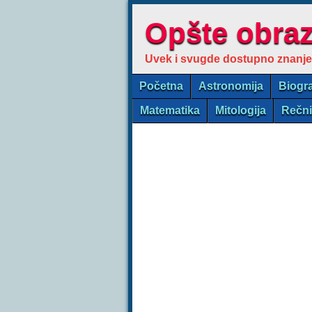
Opšte obra
Uvek i svugde dostupno znanje
Početna
Astronomija
Biogra
Matematika
Mitologija
Rečn