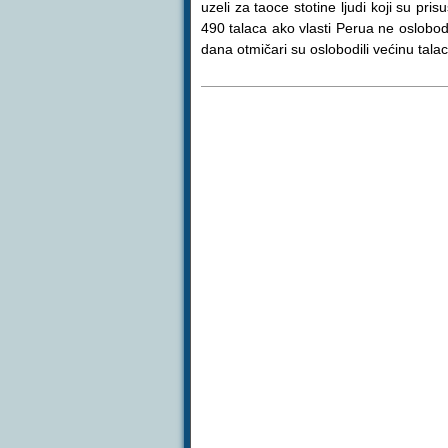
uzeli za taoce stotine ljudi koji su pr
490 talaca ako vlasti Perua ne oslobo
dana otmičari su oslobodili većinu talac