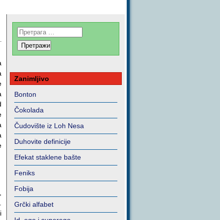
a
a
Zanimljivo
e
a
Bonton
d
Čokolada
e
a
Čudovište iz Loh Nesa
a
Duhovite definicije
e
Efekat staklene bašte
Feniks
Fobija
,
.
Grčki alfabet
i