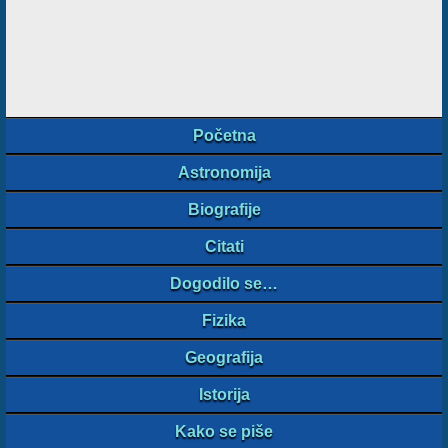
Početna
Astronomija
Biografije
Citati
Dogodilo se…
Fizika
Geografija
Istorija
Kako se piše