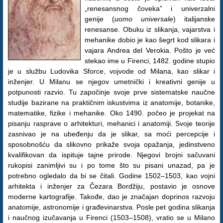
„renesansnog čoveka” i univerzalni
genije (
uomo universale
) italijanske
renesanse. Obuku iz slikanja, vajarstva i
mehanike dobio je kao šegrt kod slikara i
vajara Andrea del Verokia. Pošto je već
stekao ime u Firenci, 1482. godine stupio
je u službu Ludovika Sforce, vojvode od Milana, kao slikar i
inženjer. U Milanu se njegov umetnički i kreativni genije u
potpunosti razvio. Tu započinje svoje prve sistematske naučne
studije bazirane na praktičnim iskustvima iz anatomije, botanike,
matematike, fizike i mehanike. Oko 1490. počeo je projekat na
pisanju rasprave o arhitekturi, mehanici i anatomiji. Svoje teorije
zasnivao je na ubeđenju da je slikar, sa moći percepcije i
sposobnošću da slikovno prikaže svoja opažanja, jedinstveno
kvalifikovan da ispituje tajne prirode. Njegovi brojni sačuvani
rukopisi zanimljivi su i po tome što su pisani unazad, pa je
potrebno ogledalo da bi se čitali. Godine 1502–1503, kao vojni
arhitekta i inženjer za Čezara Bordžiju, postavio je osnove
moderne kartografije. Takođe, dao je značajan doprinos razvoju
anatomije, astronomije i građevinarstva. Posle pet godina slikanja
i naučnog izučavanja u Firenci (1503–1508), vratio se u Milano