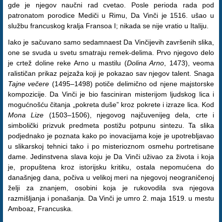
gde je njegov naučni rad cvetao. Posle perioda rada pod
patronatom porodice Mediči u Rimu, Da Vinči je 1516. ušao u
službu francuskog kralja Fransoa I; nikada se nije vratio u Italiju.
Iako je sačuvano samo sedamnaest Da Vinčijevih završenih slika,
one se svuda u svetu smatraju remek-delima. Prvo njegovo delo
je crtež doline reke Arno u mastilu (
Dolina Arno
, 1473), veoma
ralističan prikaz pejzaža koji je pokazao sav njegov talent. Snaga
Tajne večere
(1495–1498) potiče delimično od njene majstorske
kompozicije. Da Vinči je bio fasciniran misterijom ljudskog lica i
mogućnošću čitanja „pokreta duše” kroz pokrete i izraze lica. Kod
Mona Lize
(1503–1506), njegovog najčuvenijeg dela, crte i
simbolički prizvuk predmeta postižu potpunu sintezu. Ta slika
podjednako je poznata kako po inovacijama koje je upotrebljavao
u slikarskoj tehnici tako i po misterioznom osmehu portretisane
dame. Jedinstvena slava koju je Da Vinči uživao za života i koja
je, propuštena kroz istorijsku kritiku, ostala nepomućena do
današnjeg dana, počiva u velikoj meri na njegovoj neograničenoj
želji za znanjem, osobini koja je rukovodila sva njegova
razmišljanja i ponašanja. Da Vinči je umro 2. maja 1519. u mestu
Amboaz, Francuska.