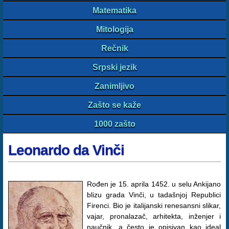
Matematika
Mitologija
Rečnik
Srpski jezik
Zanimljivo
Zašto se kaže
1000 zašto
Leonardo da Vinči
Rođen je 15. aprila 1452. u selu Ankijano
blizu grada Vinči, u tadašnjoj Republici
Firenci. Bio je italijanski renesansni slikar,
vajar, pronalazač, arhitekta, inženjer i
naučnik, a često je opisivan kao ideal