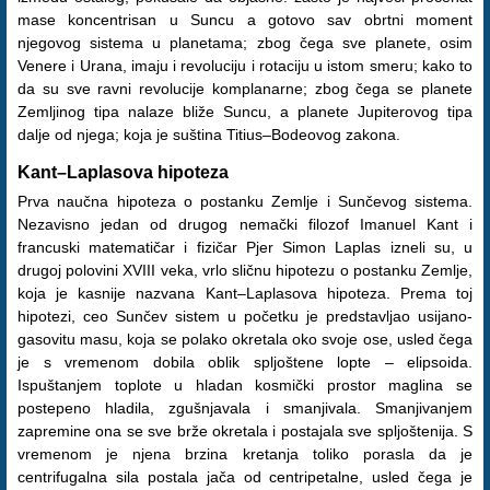
mase koncentrisan u Suncu a gotovo sav obrtni moment
njegovog sistema u planetama; zbog čega sve planete, osim
Venere i Urana, imaju i revoluciju i rotaciju u istom smeru; kako to
da su sve ravni revolucije komplanarne; zbog čega se planete
Zemljinog tipa nalaze bliže Suncu, a planete Jupiterovog tipa
dalje od njega; koja je suština Titius–Bodeovog zakona.
Kant–Laplasova hipoteza
Prva naučna hipoteza o postanku Zemlje i Sunčevog sistema.
Nezavisno jedan od drugog nemački filozof Imanuel Kant i
francuski matematičar i fizičar Pjer Simon Laplas izneli su, u
drugoj polovini XVIII veka, vrlo sličnu hipotezu o postanku Zemlje,
koja je kasnije nazvana Kant–Laplasova hipoteza. Prema toj
hipotezi, ceo Sunčev sistem u početku je predstavljao usijano-
gasovitu masu, koja se polako okretala oko svoje ose, usled čega
je s vremenom dobila oblik spljoštene lopte – elipsoida.
Ispuštanjem toplote u hladan kosmički prostor maglina se
postepeno hladila, zgušnjavala i smanjivala. Smanjivanjem
zapremine ona se sve brže okretala i postajala sve spljoštenija. S
vremenom je njena brzina kretanja toliko porasla da je
centrifugalna sila postala jača od centripetalne, usled čega je