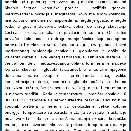
poreklo od ogromnog međuzvezdanog oblaka, sastavljenog od
hladnih čestica kosmičke prašine i različitih gasova.
Međuzvezdana materija u maglinama, kojih ima širom kosmosa,
nije potpuno ravnomerno raspoređena, negde je gušća, a negde
ređa. U gušćim delovima oblaka dolazi do bržeg skupljanja
čestica i formiranja lokalnih gravitacionih centara. Oni zatim
privlače okolne čestice i druge manje čestice koje postepeno
narastaju i prelaze u velika loptasta jezgra, tzv. globule. Usled
međusobnog privlačenja čestica, u globulama je došlo do
vrtložnih kretanja i sve većeg sažimanja, tj. sabijanja materije. U
centralnom delu međuzvezdanog oblaka formirana je najveća
loptasta skupina – globula (prasunce), a u ostalim njegovim
delovima manje skupine – protoplanete. Zbog velike
koncentracije materije, centralna globula počela je da se
intenzivno sažima, što je dovelo do velikog pritiska i temperature
u njenom središtu. Kada je temperatura u središtu dostigla 10
000 000 °C, započele su termonuklearne reakcije usled kojih se
vodonik pretvara u helijum uz oslobađanje velike količine
energije. Temperature su porasle, materija se usijala i nastala je
nova zvezda – Sunce. U središtima manjih skupina kosmičke
materije nisu stvoreni tako visoki pritisci i temperature pa nije
došlo do termonuklearnih reakcija. Zato su od manjih globula