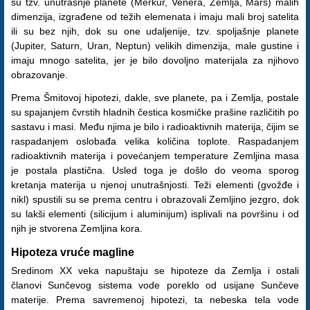
su tzv. unutrašnje planete (Merkur, Venera, Zemlja, Mars) malih
dimenzija, izgrađene od težih elemenata i imaju mali broj satelita
ili su bez njih, dok su one udaljenije, tzv. spoljašnje planete
(Jupiter, Saturn, Uran, Neptun) velikih dimenzija, male gustine i
imaju mnogo satelita, jer je bilo dovoljno materijala za njihovo
obrazovanje.
Prema Šmitovoj hipotezi, dakle, sve planete, pa i Zemlja, postale
su spajanjem čvrstih hladnih čestica kosmičke prašine različitih po
sastavu i masi. Među njima je bilo i radioaktivnih materija, čijim se
raspadanjem oslobađa velika količina toplote. Raspadanjem
radioaktivnih materija i povećanjem temperature Zemljina masa
je postala plastična. Usled toga je došlo do veoma sporog
kretanja materija u njenoj unutrašnjosti. Teži elementi (gvožđe i
nikl) spustili su se prema centru i obrazovali Zemljino jezgro, dok
su lakši elementi (silicijum i aluminijum) isplivali na površinu i od
njih je stvorena Zemljina kora.
Hipoteza vruće magline
Sredinom XX veka napuštaju se hipoteze da Zemlja i ostali
članovi Sunčevog sistema vode poreklo od usijane Sunčeve
materije. Prema savremenoj hipotezi, ta nebeska tela vode