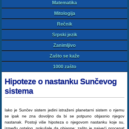
Matematika
Mitologija
Rečnik
Srpski jezik
Zanimljivo
Zašto se kaže
1000 zašto
Hipoteze o nastanku Sunčevog
sistema
Iako je Sunčev sistem jedini istraženi planetarni sistem o njemu
se ipak ne zna dovoljno da bi se potpuno objasnio njegov
nastanak. Postoji više hipoteza o njegovom nastanku koje su,
između ostalog, pokušale da objasne: zašto je najveći procenat