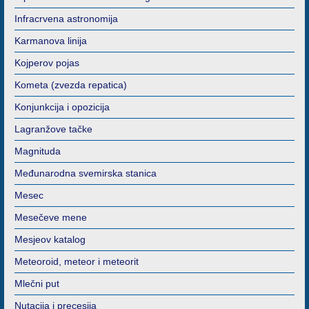
Infracrvena astronomija
Karmanova linija
Kojperov pojas
Kometa (zvezda repatica)
Konjunkcija i opozicija
Lagranžove tačke
Magnituda
Međunarodna svemirska stanica
Mesec
Mesečeve mene
Mesjeov katalog
Meteoroid, meteor i meteorit
Mlečni put
Nutacija i precesija