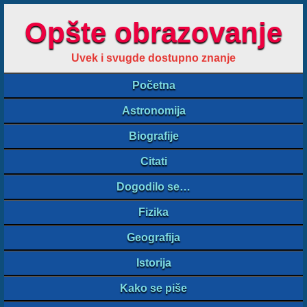
Opšte obrazovanje
Uvek i svugde dostupno znanje
Početna
Astronomija
Biografije
Citati
Dogodilo se…
Fizika
Geografija
Istorija
Kako se piše