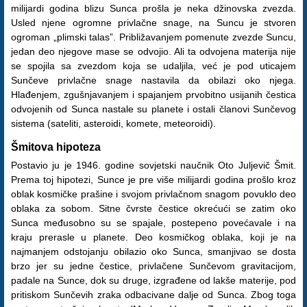
milijardi godina blizu Sunca prošla je neka džinovska zvezda.
Usled njene ogromne privlačne snage, na Suncu je stvoren
ogroman „plimski talas”. Približavanjem pomenute zvezde Suncu,
jedan deo njegove mase se odvojio. Ali ta odvojena materija nije
se spojila sa zvezdom koja se udaljila, već je pod uticajem
Sunčeve privlačne snage nastavila da obilazi oko njega.
Hlađenjem, zgušnjavanjem i spajanjem prvobitno usijanih čestica
odvojenih od Sunca nastale su planete i ostali članovi Sunčevog
sistema (sateliti, asteroidi, komete, meteoroidi).
Šmitova hipoteza
Postavio ju je 1946. godine sovjetski naučnik Oto Juljevič Šmit.
Prema toj hipotezi, Sunce je pre više milijardi godina prošlo kroz
oblak kosmičke prašine i svojom privlačnom snagom povuklo deo
oblaka za sobom. Sitne čvrste čestice okrećući se zatim oko
Sunca međusobno su se spajale, postepeno povećavale i na
kraju prerasle u planete. Deo kosmičkog oblaka, koji je na
najmanjem odstojanju obilazio oko Sunca, smanjivao se dosta
brzo jer su jedne čestice, privlačene Sunčevom gravitacijom,
padale na Sunce, dok su druge, izgrađene od lakše materije, pod
pritiskom Sunčevih zraka odbacivane dalje od Sunca. Zbog toga