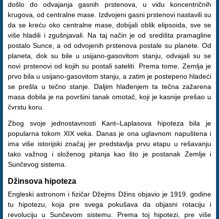
došlo do odvajanja gasnih prstenova, u vidu koncentričnih
krugova, od centralne mase. Izdvojeni gasni prstenovi nastavili su
da se kreću oko centralne mase, dobijali oblik elipsoida, sve se
više hladili i zgušnjavali. Na taj način je od središta pramagline
postalo Sunce, a od odvojenih prstenova postale su planete. Od
planeta, dok su bile u usijano-gasovitom stanju, odvajali su se
novi prstenovi od kojih su postali sateliti. Prema tome, Zemlja je
prvo bila u usijano-gasovitom stanju, a zatim je postepeno hladeći
se prešla u tečno stanje. Daljim hlađenjem ta tečna zažarena
masa dobila je na površini tanak omotač, koji je kasnije prešao u
čvrstu koru.
Zbog svoje jednostavnosti Kant–Laplasova hipoteza bila je
popularna tokom XIX veka. Danas je ona uglavnom napuštena i
ima više istorijski značaj jer predstavlja prvu etapu u rešavanju
tako važnog i složenog pitanja kao što je postanak Zemlje i
Sunčevog sistema.
Džinsova hipoteza
Engleski astronom i fizičar Džejms Džins objavio je 1919. godine
tu hipotezu, koja pre svega pokušava da objasni rotaciju i
revoluciju u Sunčevom sistemu. Prema toj hipotezi, pre više