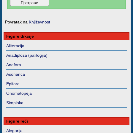
Povratak na
Književnost
Figure dikcije
Aliteracija
Anadiploza (palilogija)
Anafora
Asonanca
Epifora
Onomatopeja
Simploka
Figure reči
Alegorija