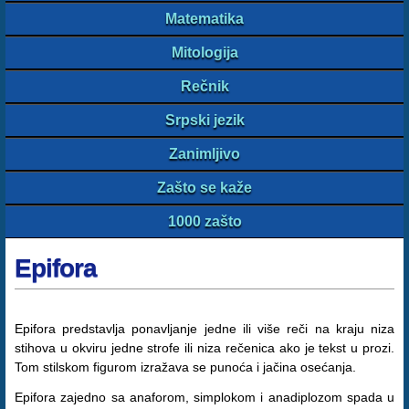
Matematika
Mitologija
Rečnik
Srpski jezik
Zanimljivo
Zašto se kaže
1000 zašto
Epifora
Epifora predstavlja ponavljanje jedne ili više reči na kraju niza
stihova u okviru jedne strofe ili niza rečenica ako je tekst u prozi.
Tom stilskom figurom izražava se punoća i jačina osećanja.
Epifora zajedno sa anaforom, simplokom i anadiplozom spada u