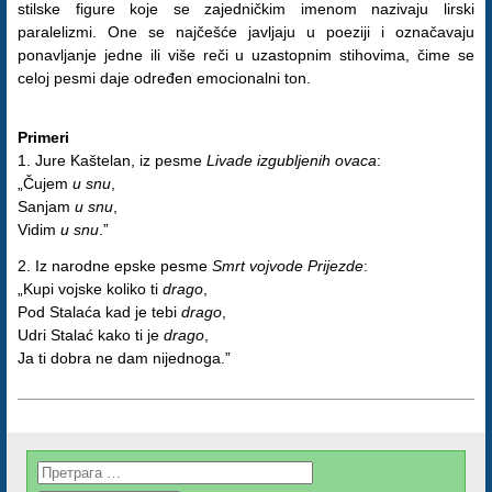
stilske figure koje se zajedničkim imenom nazivaju lirski
paralelizmi. One se najčešće javljaju u poeziji i označavaju
ponavljanje jedne ili više reči u uzastopnim stihovima, čime se
celoj pesmi daje određen emocionalni ton.
Primeri
1. Jure Kaštelan, iz pesme
Livade izgubljenih ovaca
:
„Čujem
u snu
,
Sanjam
u snu
,
Vidim
u snu
.”
2. Iz narodne epske pesme
Smrt vojvode Prijezde
:
„Kupi vojske koliko ti
drago
,
Pod Stalaća kad je tebi
drago
,
Udri Stalać kako ti je
drago
,
Ja ti dobra ne dam nijednoga.”