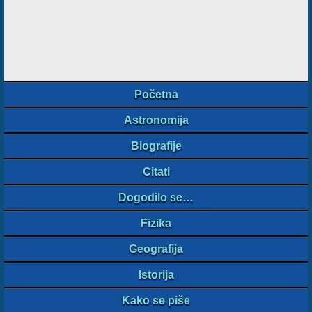
Početna
Astronomija
Biografije
Citati
Dogodilo se…
Fizika
Geografija
Istorija
Kako se piše