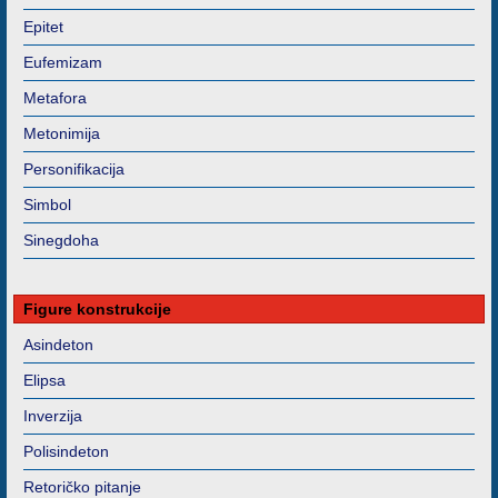
Epitet
Eufemizam
Metafora
Metonimija
Personifikacija
Simbol
Sinegdoha
Figure konstrukcije
Asindeton
Elipsa
Inverzija
Polisindeton
Retoričko pitanje