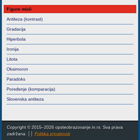
Figure misli
Antiteza (kontrast)
Gradacija
Hiperbola
Ironija
Litota
Oksimoron
Paradoks
Poređenje (komparacija)
Slovenska antiteza
Copyright © 2015–2026 opsteobrazovanje.in.rs. Sva prava
zadržana. ││
Politika privatnosti