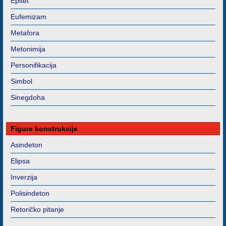
Epitet
Eufemizam
Metafora
Metonimija
Personifikacija
Simbol
Sinegdoha
Figure konstrukcije
Asindeton
Elipsa
Inverzija
Polisindeton
Retoričko pitanje