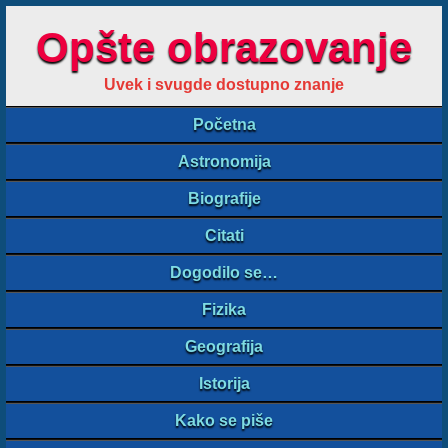
Opšte obrazovanje
Uvek i svugde dostupno znanje
Početna
Astronomija
Biografije
Citati
Dogodilo se…
Fizika
Geografija
Istorija
Kako se piše