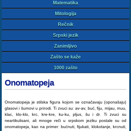
Matematika
Mitologija
Rečnik
Srpski jezik
Zanimljivo
Zašto se kaže
1000 zašto
Onomatopeja
Onomatopeja je stilska figura kojom se označavaju (oponašaju)
glasovi i šumovi u prirodi. Ti zvuci su: av-av, buć, fiju, mijau, muu,
klac, klo-klo, krc, kre-kre, ku-ku, pljus, šu i dr. Ti zvuci su
neartikulisani, ali mnoge reči u srpskom jeziku postale su od
onomatopeja, kao na primer: bućnuti, fijukati, klokotanje, krcnuti,