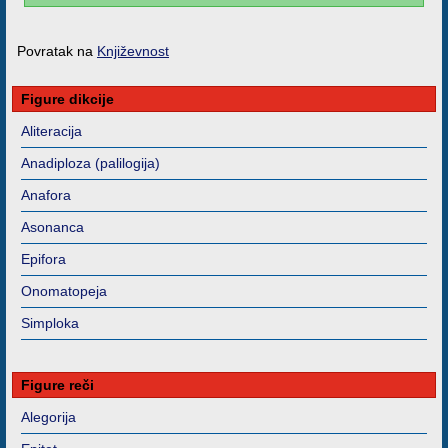
Povratak na
Književnost
Figure dikcije
Aliteracija
Anadiploza (palilogija)
Anafora
Asonanca
Epifora
Onomatopeja
Simploka
Figure reči
Alegorija