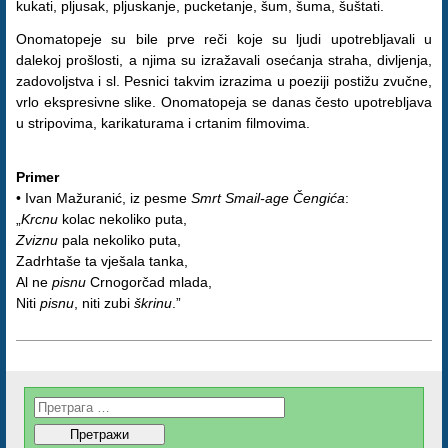
kukati, pljusak, pljuskanje, pucketanje, šum, šuma, šuštati.
Onomatopeje su bile prve reči koje su ljudi upotrebljavali u
dalekoj prošlosti, a njima su izražavali osećanja straha, divljenja,
zadovoljstva i sl. Pesnici takvim izrazima u poeziji postižu zvučne,
vrlo ekspresivne slike. Onomatopeja se danas često upotrebljava
u stripovima, karikaturama i crtanim filmovima.
Primer
• Ivan Mažuranić, iz pesme
Smrt Smail-age Čengića
:
„
Krcnu
kolac nekoliko puta,
Zviznu
pala nekoliko puta,
Zadrhtaše ta vješala tanka,
Al ne
pisnu
Crnogorčad mlada,
Niti
pisnu
, niti zubi
škrinu
.”