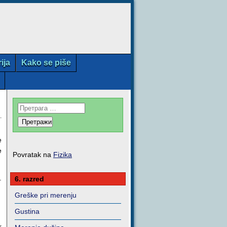
rija
Kako se piše
e
e
Povratak na
Fizika
.
6. razred
Greške pri merenju
Gustina
r