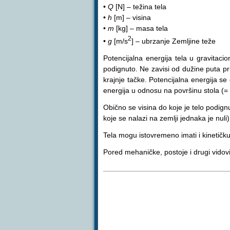
•
Q
[N] – težina tela
•
h
[m] – visina
•
m
[kg] – masa tela
2
•
g
[m/s
] – ubrzanje Zemljine teže
Potencijalna energija tela u gravitaci
podignuto. Ne zavisi od dužine puta pr
krajnje tačke. Potencijalna energija s
energija u odnosu na površinu stola (=
Obično se visina do koje je telo podign
koje se nalazi na zemlji jednaka je nuli)
Tela mogu istovremeno imati i kinetičku 
Pored mehaničke, postoje i drugi vidovi