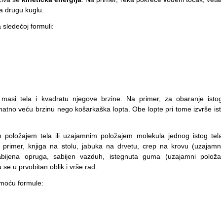
đa drugu kuglu.
 sledećoj formuli:
 masi tela i kvadratu njegove brzine. Na primer, za obaranje isto
natno veću brzinu nego košarkaška lopta. Obe lopte pri tome izvrše ist
m položajem tela ili uzajamnim položajem molekula jednog istog tel
 primer, knjiga na stolu, jabuka na drvetu, crep na krovu (uzajamn
abijena opruga, sabijen vazduh, istegnuta guma (uzajamni položa
 se u prvobitan oblik i vrše rad.
omoću formule: