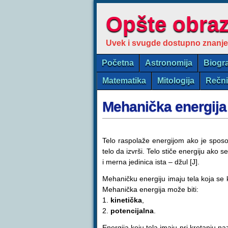
Opšte obra
Uvek i svugde dostupno znanje
Početna
Astronomija
Biogra
Matematika
Mitologija
Rečn
Mehanička energija
Telo raspolaže energijom ako je sposob
telo da izvrši. Telo stiče energiju ako s
i merna jedinica ista – džul [J].
Mehaničku energiju imaju tela koja se k
Mehanička energija može biti:
1.
kinetička
,
2.
potencijalna
.
Energija koju tela imaju pri kretanju n