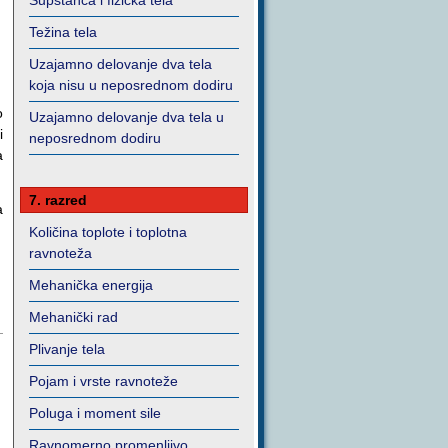
Supstanca i fizička tela
Težina tela
Uzajamno delovanje dva tela
koja nisu u neposrednom dodiru
o
Uzajamno delovanje dva tela u
i
neposrednom dodiru
a
7. razred
a
Količina toplote i toplotna
ravnoteža
Mehanička energija
Mehanički rad
Plivanje tela
Pojam i vrste ravnoteže
Poluga i moment sile
Ravnomerno promenljivo