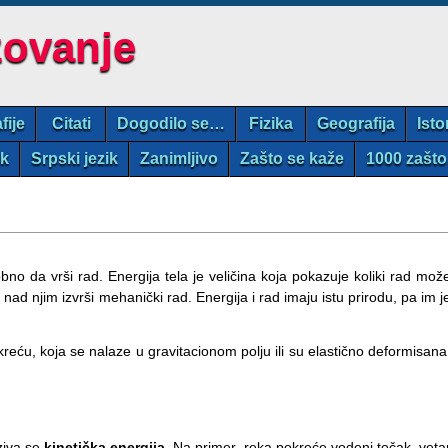
zovanje
fije
Citati
Dogodilo se…
Fizika
Geografija
Isto
ik
Srpski jezik
Zanimljivo
Zašto se kaže
1000 zašto
no da vrši rad. Energija tela je veličina koja pokazuje koliki rad mož
e nad njim izvrši mehanički rad. Energija i rad imaju istu prirodu, pa im j
reću, koja se nalaze u gravitacionom polju ili su elastično deformisana
aziva se
kinetička energija
. Na primer, reka pokreće vodeni točak, veta