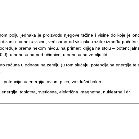
onom polju jednaka je proizvodu njegove težine i visine do koje je on
i dizanju na neku visinu, već samo od visinske razlike između početne 
e određuje prema nekom nivou, na primer: knjiga na stolu – potencijaln
 0 J), u odnosu na pod učionice, u odnosu na zemlju itd.
uto računa u odnosu na zemlju (u tom slučaju, potencijalna energija tel
.
i potencijalnu energiju: avion, ptica, vazdušni balon.
 energije: toplotna, svetlosna, električna, magnetna, nuklearna i dr.