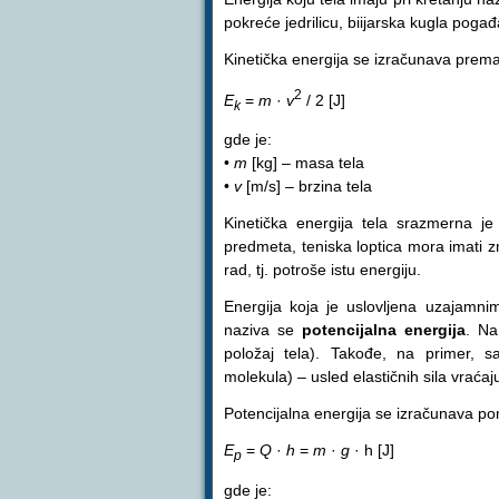
pokreće jedrilicu, biijarska kugla poga
Kinetička energija se izračunava prema
2
E
=
m
·
v
/ 2 [J]
k
gde je:
•
m
[kg] – masa tela
•
v
[m/s] – brzina tela
Kinetička energija tela srazmerna je
predmeta, teniska loptica mora imati z
rad, tj. potroše istu energiju.
Energija koja je uslovljena uzajamni
naziva se
potencijalna energija
. Na
položaj tela). Takođe, na primer, s
molekula) – usled elastičnih sila vraćaju
Potencijalna energija se izračunava p
E
=
Q
·
h
=
m
·
g
· h [J]
p
gde je: