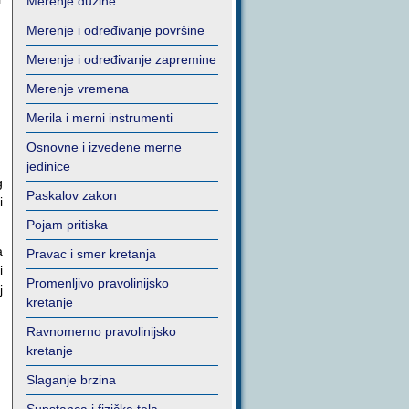
Merenje dužine
Merenje i određivanje površine
Merenje i određivanje zapremine
Merenje vremena
Merila i merni instrumenti
Osnovne i izvedene merne
jedinice
g
Paskalov zakon
i
Pojam pritiska
a
Pravac i smer kretanja
i
Promenljivo pravolinijsko
j
kretanje
Ravnomerno pravolinijsko
kretanje
Slaganje brzina