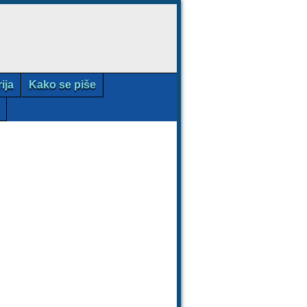
rija
Kako se piše