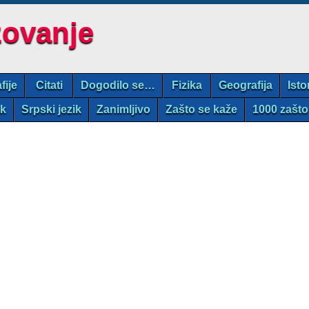
zovanje
fije
Citati
Dogodilo se…
Fizika
Geografija
Isto
ik
Srpski jezik
Zanimljivo
Zašto se kaže
1000 zašto