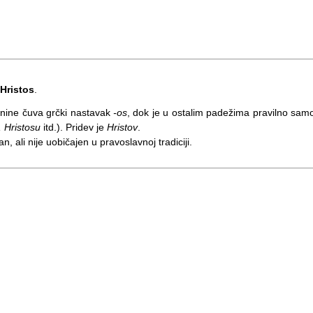
Hristos
.
nine čuva grčki nastavak
-os
, dok je u ostalim padežima pravilno sam
, Hristosu
itd.). Pridev je
Hristov
.
n, ali nije uobičajen u pravoslavnoj tradiciji.