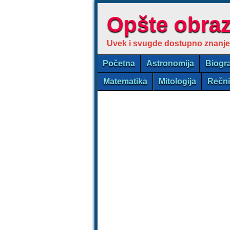
Opšte obra
Uvek i svugde dostupno znanje
Početna
Astronomija
Biogra
Matematika
Mitologija
Rečn