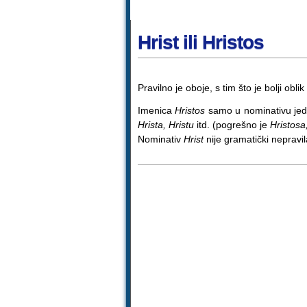
Hrist ili Hristos
Pravilno je oboje, s tim što je bolji oblik
Imenica
Hristos
samo u nominativu jed
Hrista, Hristu
itd. (pogrešno je
Hristosa
Nominativ
Hrist
nije gramatički nepravila