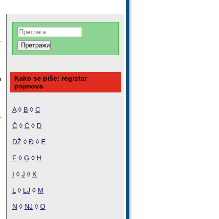
Kako se piše: registar
o
pojmova
A
◊
B
◊
C
Č
◊
Ć
◊
D
DŽ
◊
Đ
◊
E
F
◊
G
◊
H
I
◊
J
◊
K
L
◊
LJ
◊
M
N
◊
NJ
◊
O