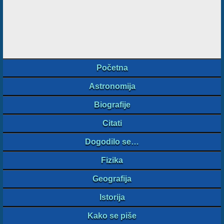
Početna
Astronomija
Biografije
Citati
Dogodilo se…
Fizika
Geografija
Istorija
Kako se piše