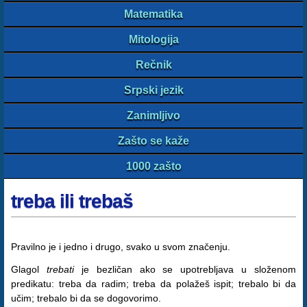
Matematika
Mitologija
Rečnik
Srpski jezik
Zanimljivo
Zašto se kaže
1000 zašto
treba ili trebaš
Pravilno je i jedno i drugo, svako u svom značenju.
Glagol
trebati
je bezličan ako se upotrebljava u složenom
predikatu: treba da radim; treba da polažeš ispit; trebalo bi da
učim; trebalo bi da se dogovorimo.