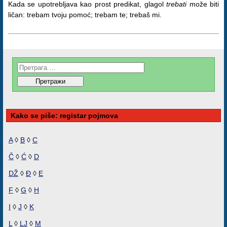
Kada se upotrebljava kao prost predikat, glagol
trebati
može biti
ličan: trebam tvoju pomoć; trebam te; trebaš mi.
Kako se piše: registar pojmova
A
◊
B
◊
C
Č
◊
Ć
◊
D
DŽ
◊
Đ
◊
E
F
◊
G
◊
H
I
◊
J
◊
K
L
◊
LJ
◊
M