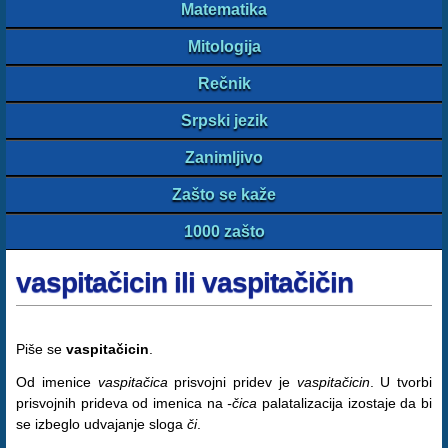
Matematika
Mitologija
Rečnik
Srpski jezik
Zanimljivo
Zašto se kaže
1000 zašto
vaspitačicin ili vaspitačičin
Piše se
vaspitačicin
.
Od imenice
vaspitačica
prisvojni pridev je
vaspitačicin
. U tvorbi
prisvojnih prideva od imenica na
-čica
palatalizacija izostaje da bi
se izbeglo udvajanje sloga
či
.