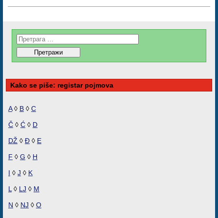
Kako se piše: registar pojmova
A
◊
B
◊
C
Č
◊
Ć
◊
D
DŽ
◊
Đ
◊
E
F
◊
G
◊
H
I
◊
J
◊
K
L
◊
LJ
◊
M
N
◊
NJ
◊
O