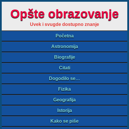
Opšte obrazovanje
Uvek i svugde dostupno znanje
Početna
Astronomija
Biografije
Citati
Dogodilo se…
Fizika
Geografija
Istorija
Kako se piše