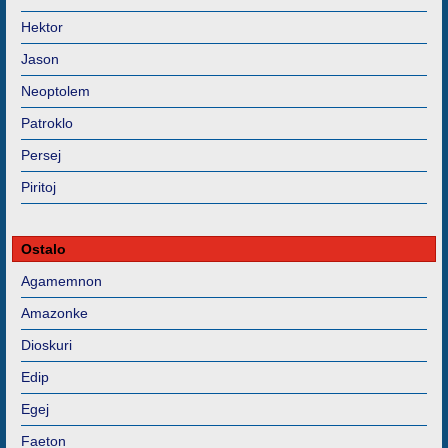
Hektor
Jason
Neoptolem
Patroklo
Persej
Piritoj
Ostalo
Agamemnon
Amazonke
Dioskuri
Edip
Egej
Faeton