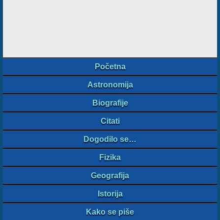
Početna
Astronomija
Biografije
Citati
Dogodilo se…
Fizika
Geografija
Istorija
Kako se piše