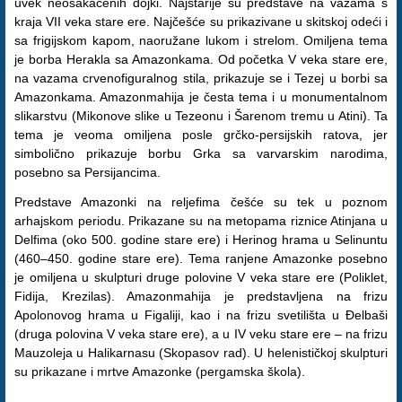
uvek neosakaćenih dojki. Najstarije su predstave na vazama s
kraja VII veka stare ere. Najčešće su prikazivane u skitskoj odeći i
sa frigijskom kapom, naoružane lukom i strelom. Omiljena tema
je borba Herakla sa Amazonkama. Od početka V veka stare ere,
na vazama crvenofiguralnog stila, prikazuje se i Tezej u borbi sa
Amazonkama. Amazonmahija je česta tema i u monumentalnom
slikarstvu (Mikonove slike u Tezeonu i Šarenom tremu u Atini). Ta
tema je veoma omiljena posle grčko-persijskih ratova, jer
simbolično prikazuje borbu Grka sa varvarskim narodima,
posebno sa Persijancima.
Predstave Amazonki na reljefima češće su tek u poznom
arhajskom periodu. Prikazane su na metopama riznice Atinjana u
Delfima (oko 500. godine stare ere) i Herinog hrama u Selinuntu
(460–450. godine stare ere). Tema ranjene Amazonke posebno
je omiljena u skulpturi druge polovine V veka stare ere (Poliklet,
Fidija, Krezilas). Amazonmahija je predstavljena na frizu
Apolonovog hrama u Figaliji, kao i na frizu svetilišta u Đelbaši
(druga polovina V veka stare ere), a u IV veku stare ere – na frizu
Mauzoleja u Halikarnasu (Skopasov rad). U helenističkoj skulpturi
su prikazane i mrtve Amazonke (pergamska škola).