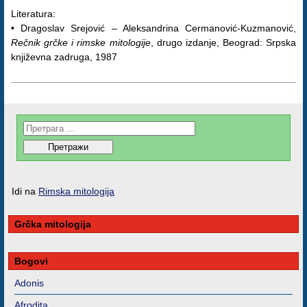
Literatura:
• Dragoslav Srejović – Aleksandrina Cermanović-Kuzmanović,
Rečnik grčke i rimske mitologije
, drugo izdanje, Beograd: Srpska
književna zadruga, 1987
Idi na
Rimska mitologija
Grčka mitologija
Bogovi
Adonis
Afrodita