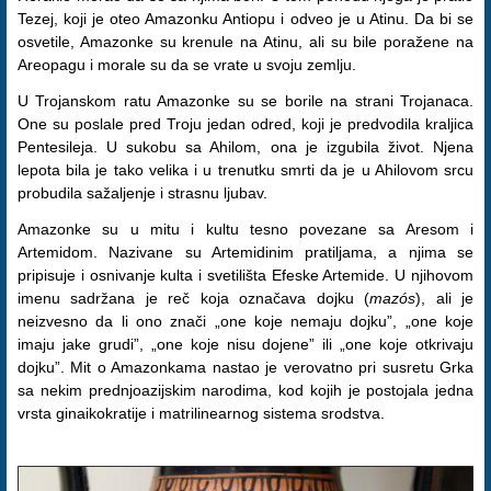
Tezej, koji je oteo Amazonku Antiopu i odveo je u Atinu. Da bi se
osvetile, Amazonke su krenule na Atinu, ali su bile poražene na
Areopagu i morale su da se vrate u svoju zemlju.
U Trojanskom ratu Amazonke su se borile na strani Trojanaca.
One su poslale pred Troju jedan odred, koji je predvodila kraljica
Pentesileja. U sukobu sa Ahilom, ona je izgubila život. Njena
lepota bila je tako velika i u trenutku smrti da je u Ahilovom srcu
probudila sažaljenje i strasnu ljubav.
Amazonke su u mitu i kultu tesno povezane sa Aresom i
Artemidom. Nazivane su Artemidinim pratiljama, a njima se
pripisuje i osnivanje kulta i svetilišta Efeske Artemide. U njihovom
imenu sadržana je reč koja označava dojku (
mazós
), ali je
neizvesno da li ono znači „one koje nemaju dojku”, „one koje
imaju jake grudi”, „one koje nisu dojene” ili „one koje otkrivaju
dojku”. Mit o Amazonkama nastao je verovatno pri susretu Grka
sa nekim prednjoazijskim narodima, kod kojih je postojala jedna
vrsta ginaikokratije i matrilinearnog sistema srodstva.