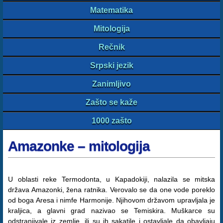
Matematika
Mitologija
Rečnik
Srpski jezik
Zanimljivo
Zašto se kaže
1000 zašto
Amazonke – mitologija
U oblasti reke Termodonta, u Kapadokiji, nalazila se mitska
država Amazonki, žena ratnika. Verovalo se da one vode poreklo
od boga Aresa i nimfe Harmonije. Njihovom državom upravljala je
kraljica, a glavni grad nazivao se Temiskira. Muškarce su
odstranjivale iz zemlje, ili su ih sakatile i ostavljale da obavljaju