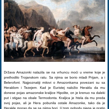
Država Amazonki nalazila se na vrhuncu moći u vreme koje je
prethodilo Trojanskom ratu. Sa njima se borio mladi Prijam, a i
Belerofont. Najpoznatiji mitovi o Amazonkama povezani su sa
Heraklom i Tezejem. Kad je Euristej naložio Heraklu da mu
donese pojas amazonske kraljice Hipolite, on je krenuo na daleki
put i stigao na obale Termodonta. Kraljica je htela da mu preda
svoj pojas, ali je Hera pobunila ostale Amazonke, tako da je
Herakle morao da se sa njima bori. U tom pohodu njega je pratio