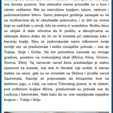
sve ženske poslove. Sve slobodno vreme provodile su u lovu i
ratnim vežbama. Bile su naoružane kopljem, lukom, sekirom i
polumesečastim štitom. Samo jedanput godišnje sastajale su se
sa muškarcima da bi obezbedile potomstvo, i to bilo sa onima
koje su zadržale u zemlji, bilo sa onima iz susedstva. Mušku decu
su ubijale ili slale očevima da ih podižu, a devojčicama su
uklanjale desnu dojku da im ne bi smetala pri zatezanju luka i
bacanju koplja. Nisu se zadovoljavale samo odbranom svoje
zemlje već su preduzimale i velike osvajačke pohode – sve do
Trakije, Sirije i Grčke. Na tim pohodima osnivale su mnoge
gradove, posebno na maloazijskoj obali (Mirina, Kima, Grinion,
Smirna, Efes). Taj varvarski narod žena predstavljao je stalnu
opasnost za susede, sve dok ih Herakle nije uništio ili oterao
daleko na sever, gde su se izmešale sa Skitima i izrodile narod
Sauromata. Kasnije se pripovedalo da Amazonke žive na
dalekom jugu, u Libiji, na ostrvu Tritonskog jezera. Iz te oblasti,
pod vođstvom kraljice Mirine, preduzimale su pohode sve do
Lezbosa i Samotrake. Neki kažu da su one naseljavale zapadne
krajeve – Trakiju i Iliriju.