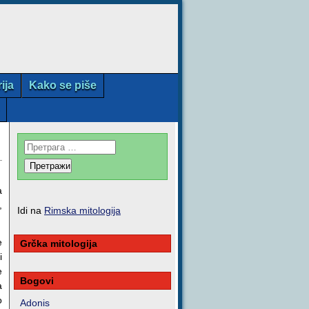
rija
Kako se piše
a
,
Idi na
Rimska mitologija
e
Grčka mitologija
i
e
Bogovi
a
o
Adonis