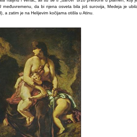
a haljinu i venac, ali su se ti „darovi” brzo pretvorili u plamen, koji j
. U međuvremenu, da bi njena osveta bila još surovija, Medeja je ubil
), a zatim je na Helijevim kočijama otišla u Atinu.