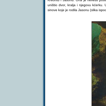
Kreontu i Jasonu. Ona je nevesti poslal
uništio dvor, kralja i njegovu kćerku
sinove koje je rodila Jasonu (slika ispod