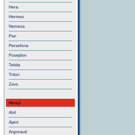
Hera
Hermes
Nemeza
Pan
Persefona
Posejdon
Tetida
Triton
Zevs
Heroji
Ahil
Ajant
Argonauti