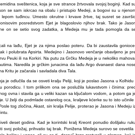
emidina sveštenica, koja je sve strance žrtvovala svojoj boginji. Kad s
Jason se sam iskrcao na obalu i pristupio Medeji, a bogovi su u njeno
lepom tuđincu. Umesto okrutne i krvave žrtve, taj susret se završi
nisovim posredstvom Ejet je blagoslovio njihov brak. Tako je Jaso
odine on se setio svog zadatka, a Medeja mu je tada pomogla da s
i na lađu, Ejet je za njima poslao poteru. Da bi zaustavila gonioce
čak i polubrata Apsirta. Medejino i Jasonovo venčanje obavljeno je pr
ostrvu Peuki ili na Korkiri. Na putu za Grčku Medeja je u nekoliko mahova
autima. Naredila je grčkim junacima da lađu Argo dvanaest dana nos
Kritu je začarala i savladala diva Tala.
 je odlučila da se osveti kralju Peliji, koji je poslao Jasona u Kolhidu 
porodicu. I tom prilikom ona se poslužila lukavstvom i činima: pre
nog ovna i stavila ga u veliki kazan sa ključalom vodom, a potom ga j
 U želji da podmlade ostarelog oca, kraljeve kćerke su to isto učinile 
Posle tog zločina, Akast, sin kralja Pelije, proterao je Jasona i Medeju i
intu.
veli deset godina. Kad je korintski kralj Kreont ponudio došljaku ruk
sti svoj položaj, prihvatio taj brak. Ponižena Medeja surovo se osvetila 