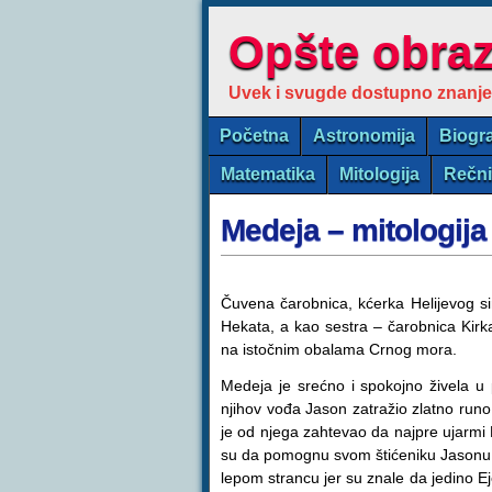
Opšte obra
Uvek i svugde dostupno znanje
Početna
Astronomija
Biogra
Matematika
Mitologija
Rečn
Medeja – mitologija
Čuvena čarobnica, kćerka Helijevog si
Hekata, a kao sestra – čarobnica Kirk
na istočnim obalama Crnog mora.
Medeja je srećno i spokojno živela u 
njihov vođa Jason zatražio zlatno runo,
je od njega zahtevao da najpre ujarmi
su da pomognu svom štićeniku Jasonu.
lepom strancu jer su znale da jedino