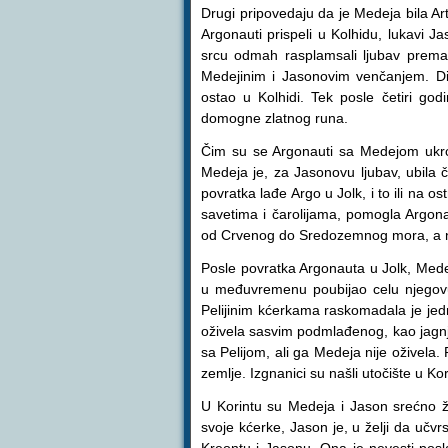
Drugi pripovedaju da je Medeja bila Art
Argonauti prispeli u Kolhidu, lukavi 
srcu odmah rasplamsali ljubav prema 
Medejinim i Jasonovim venčanjem. Dio
ostao u Kolhidi. Tek posle četiri g
domogne zlatnog runa.
Čim su se Argonauti sa Medejom ukrcal
Medeja je, za Jasonovu ljubav, ubila 
povratka lađe Argo u Jolk, i to ili na 
savetima i čarolijama, pomogla Argon
od Crvenog do Sredozemnog mora, a na 
Posle povratka Argonauta u Jolk, Medeja
u međuvremenu poubijao celu njegovu 
Pelijinim kćerkama raskomadala je jed
oživela sasvim podmlađenog, kao jagnje.
sa Pelijom, ali ga Medeja nije oživela. 
zemlje. Izgnanici su našli utočište u Kor
U Korintu su Medeja i Jason srećno ži
svoje kćerke, Jason je, u želji da učvr