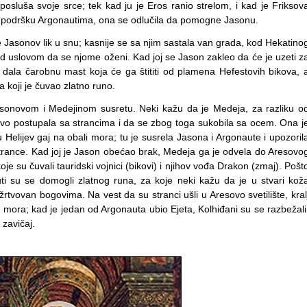
 posluša svoje srce; tek kad ju je Eros ranio strelom, i kad je Friksov
la podršku Argonautima, ona se odlučila da pomogne Jasonu.
re Jasonov lik u snu; kasnije se sa njim sastala van grada, kod Hekatino
d uslovom da se njome oženi. Kad joj se Jason zakleo da će je uzeti z
dala čarobnu mast koja će ga štititi od plamena Hefestovih bikova, 
 koji je čuvao zlatno runo.
asonovom i Medejinom susretu. Neki kažu da je Medeja, za razliku o
tivo postupala sa strancima i da se zbog toga sukobila sa ocem. Ona j
 Helijev gaj na obali mora; tu je susrela Jasona i Argonaute i upozoril
 strance. Kad joj je Jason obećao brak, Medeja ga je odvela do Aresovo
koje su čuvali tauridski vojnici (bikovi) i njihov vođa Drakon (zmaj). Pošt
auti su se domogli zlatnog runa, za koje neki kažu da je u stvari kož
 žrtvovan bogovima. Na vest da su stranci ušli u Aresovo svetilište, kral
u mora; kad je jedan od Argonauta ubio Ejeta, Kolhiđani su se razbežali
 zavičaj.