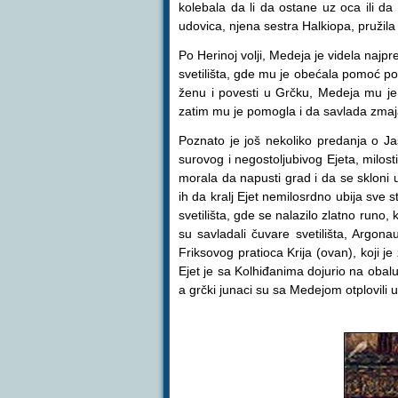
kolebala da li da ostane uz oca ili da
udovica, njena sestra Halkiopa, pruži
Po Herinoj volji, Medeja je videla najp
svetilišta, gde mu je obećala pomoć po
ženu i povesti u Grčku, Medeja mu je 
zatim mu je pomogla i da savlada zmaja
Poznato je još nekoliko predanja o J
surovog i negostoljubivog Ejeta, milos
morala da napusti grad i da se skloni u
ih da kralj Ejet nemilosrdno ubija sve
svetilišta, gde se nalazilo zlatno runo, 
su savladali čuvare svetilišta, Argon
Friksovog pratioca Krija (ovan), koji je
Ejet je sa Kolhiđanima dojurio na obal
a grčki junaci su sa Medejom otplovili u