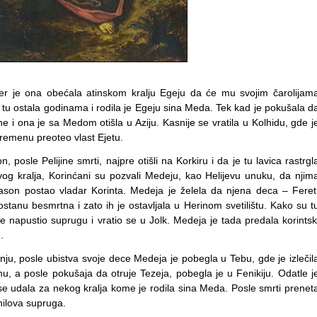
jer je ona obećala atinskom kralju Egeju da će mu svojim čarolijam
 tu ostala godinama i rodila je Egeju sina Meda. Tek kad je pokušala d
ine i ona je sa Medom otišla u Aziju. Kasnije se vratila u Kolhidu, gde j
vremenu preoteo vlast Ejetu.
 posle Pelijine smrti, najpre otišli na Korkiru i da je tu lavica rastrgl
og kralja, Korinćani su pozvali Medeju, kao Helijevu unuku, da njim
 Jason postao vladar Korinta. Medeja je želela da njena deca – Feret
ostanu besmrtna i zato ih je ostavljala u Herinom svetilištu. Kako su t
 napustio suprugu i vratio se u Jolk. Medeja je tada predala korintsk
.
, posle ubistva svoje dece Medeja je pobegla u Tebu, gde je izlečil
inu, a posle pokušaja da otruje Tezeja, pobegla je u Fenikiju. Odatle j
e se udala za nekog kralja kome je rodila sina Meda. Posle smrti prenet
hilova supruga.