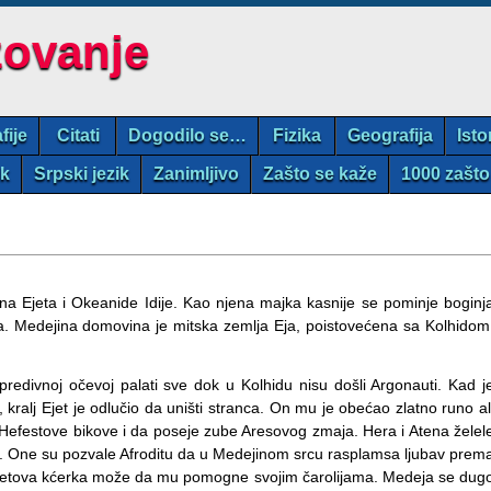
zovanje
fije
Citati
Dogodilo se…
Fizika
Geografija
Isto
ik
Srpski jezik
Zanimljivo
Zašto se kaže
1000 zašto
na Ejeta i Okeanide Idije. Kao njena majka kasnije se pominje boginj
a. Medejina domovina je mitska zemlja Eja, poistovećena sa Kolhidom
predivnoj očevoj palati sve dok u Kolhidu nisu došli Argonauti. Kad j
 kralj Ejet je odlučio da uništi stranca. On mu je obećao zlatno runo al
 Hefestove bikove i da poseje zube Aresovog zmaja. Hera i Atena želel
 One su pozvale Afroditu da u Medejinom srcu rasplamsa ljubav prem
 Ejetova kćerka može da mu pomogne svojim čarolijama. Medeja se dug