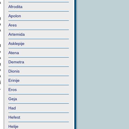
a
Afrodita
Apolon
g
a
Ares
a
Artemida
Asklepije
d
e
Atena
a
Demetra
g
o
Dionis
a
Erinije
j
,
Eros
Geja
Had
Hefest
Helije