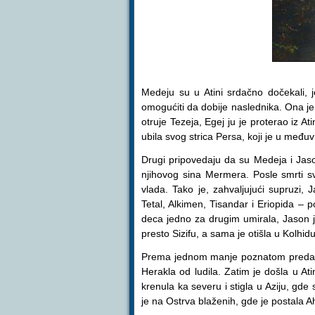
Medeju su u Atini srdačno dočekali, 
omogućiti da dobije naslednika. Ona je
otruje Tezeja, Egej ju je proterao iz At
ubila svog strica Persa, koji je u među
Drugi pripovedaju da su Medeja i Jason,
njihovog sina Mermera. Posle smrti sv
vlada. Tako je, zahvaljujući supruzi,
Tetal, Alkimen, Tisandar i Eriopida – p
deca jedno za drugim umirala, Jason je
presto Sizifu, a sama je otišla u Kolhidu
Prema jednom manje poznatom predanju
Herakla od ludila. Zatim je došla u At
krenula ka severu i stigla u Aziju, gd
je na Ostrva blaženih, gde je postala A