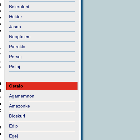
u
Belerofont
m
Hektor
o
n
Jason
e
Neoptolem
Patroklo
,
e
Persej
,
Piritoj
e
i
Ostalo
d
Agamemnon
e
i
Amazonke
z
Dioskuri
Edip
u
i
Egej