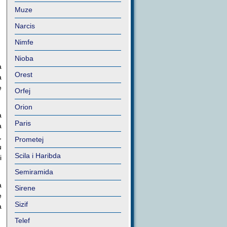
Muze
Narcis
Nimfe
Nioba
a
Orest
a
e
Orfej
Orion
a
Paris
a
,
Prometej
u
Scila i Haribda
i
Semiramida
a
Sirene
e
Sizif
a
Telef