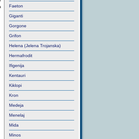
e
Faeton
a
Giganti
Gorgone
Grifon
Helena (Jelena Trojanska)
Hermafrodit
Ifigenija
Kentauri
Kiklopi
Kron
Medeja
Menelaj
Mida
Minos