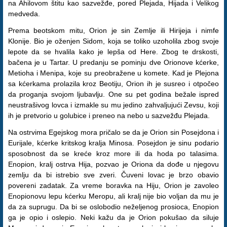
na Ahilovom štitu kao sazvežđe, pored Plejada, Hijada i Velikog
medveda.
Prema beotskom mitu, Orion je sin Zemlje ili Hirijeja i nimfe
Klonije. Bio je oženjen Sidom, koja se toliko uzoholila zbog svoje
lepote da se hvalila kako je lepša od Here. Zbog te drskosti,
bačena je u Tartar. U predanju se pominju dve Orionove kćerke,
Metioha i Menipa, koje su preobražene u komete. Kad je Plejona
sa kćerkama prolazila kroz Beotiju, Orion ih je susreo i otpočeo
da proganja svojom ljubavlju. One su pet godina bežale ispred
neustrašivog lovca i izmakle su mu jedino zahvaljujući Zevsu, koji
ih je pretvorio u golubice i preneo na nebo u sazvežđu Plejada.
Na ostrvima Egejskog mora pričalo se da je Orion sin Posejdona i
Eurijale, kćerke kritskog kralja Minosa. Posejdon je sinu podario
sposobnost da se kreće kroz more ili da hoda po talasima.
Enopion, kralj ostrva Hija, pozvao je Oriona da dođe u njegovu
zemlju da bi istrebio sve zveri. Čuveni lovac je brzo obavio
povereni zadatak. Za vreme boravka na Hiju, Orion je zavoleo
Enopionovu lepu kćerku Meropu, ali kralj nije bio voljan da mu je
da za suprugu. Da bi se oslobodio neželjenog prosioca, Enopion
ga je opio i oslepio. Neki kažu da je Orion pokušao da siluje