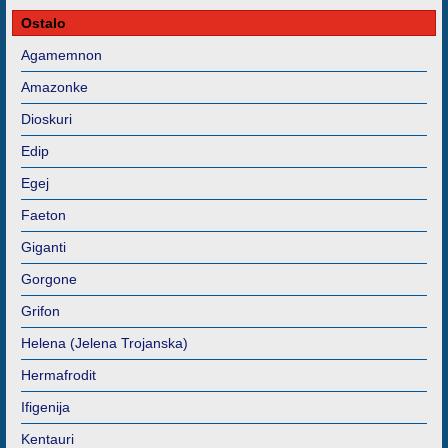
Ostalo
Agamemnon
Amazonke
Dioskuri
Edip
Egej
Faeton
Giganti
Gorgone
Grifon
Helena (Jelena Trojanska)
Hermafrodit
Ifigenija
Kentauri