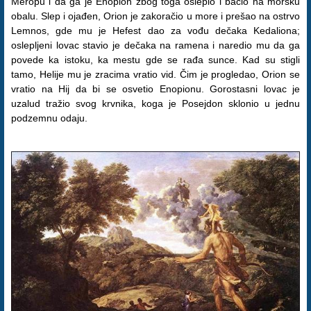
Meropu i da ga je Enopion zbog toga oslepio i bacio na morsku
obalu. Slep i ojađen, Orion je zakoračio u more i prešao na ostrvo
Lemnos, gde mu je Hefest dao za vođu dečaka Kedaliona;
oslepljeni lovac stavio je dečaka na ramena i naredio mu da ga
povede ka istoku, ka mestu gde se rađa sunce. Kad su stigli
tamo, Helije mu je zracima vratio vid. Čim je progledao, Orion se
vratio na Hij da bi se osvetio Enopionu. Gorostasni lovac je
uzalud tražio svog krvnika, koga je Posejdon sklonio u jednu
podzemnu odaju.