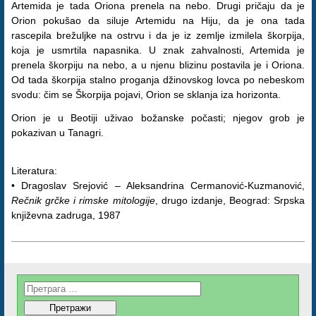
Artemida je tada Oriona prenela na nebo. Drugi pričaju da je
Orion pokušao da siluje Artemidu na Hiju, da je ona tada
rascepila brežuljke na ostrvu i da je iz zemlje izmilela škorpija,
koja je usmrtila napasnika. U znak zahvalnosti, Artemida je
prenela škorpiju na nebo, a u njenu blizinu postavila je i Oriona.
Od tada škorpija stalno proganja džinovskog lovca po nebeskom
svodu: čim se Škorpija pojavi, Orion se sklanja iza horizonta.
Orion je u Beotiji uživao božanske počasti; njegov grob je
pokazivan u Tanagri.
Literatura:
• Dragoslav Srejović – Aleksandrina Cermanović-Kuzmanović,
Rečnik grčke i rimske mitologije
, drugo izdanje, Beograd: Srpska
književna zadruga, 1987