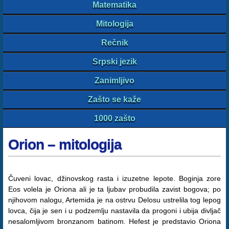
Matematika
Mitologija
Rečnik
Srpski jezik
Zanimljivo
Zašto se kaže
1000 zašto
Orion – mitologija
Čuveni lovac, džinovskog rasta i izuzetne lepote. Boginja zore
Eos volela je Oriona ali je ta ljubav probudila zavist bogova; po
njihovom nalogu, Artemida je na ostrvu Delosu ustrelila tog lepog
lovca, čija je sen i u podzemlju nastavila da progoni i ubija divljač
nesalomljivom bronzanom batinom. Hefest je predstavio Oriona