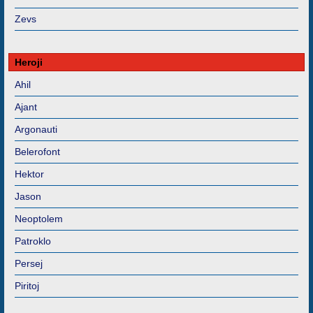
Zevs
Heroji
Ahil
Ajant
Argonauti
Belerofont
Hektor
Jason
Neoptolem
Patroklo
Persej
Piritoj