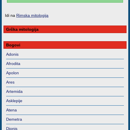
Idi na
Rimska mitologija
Grčka mitologija
Bogovi
Adonis
Afrodita
Apolon
Ares
Artemida
Asklepije
Atena
Demetra
Dionis