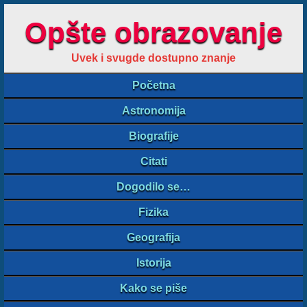
Opšte obrazovanje
Uvek i svugde dostupno znanje
Početna
Astronomija
Biografije
Citati
Dogodilo se…
Fizika
Geografija
Istorija
Kako se piše