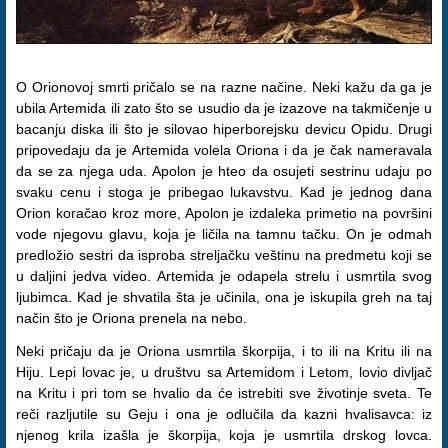
O Orionovoj smrti pričalo se na razne načine. Neki kažu da ga je
ubila Artemida ili zato što se usudio da je izazove na takmičenje u
bacanju diska ili što je silovao hiperborejsku devicu Opidu. Drugi
pripovedaju da je Artemida volela Oriona i da je čak nameravala
da se za njega uda. Apolon je hteo da osujeti sestrinu udaju po
svaku cenu i stoga je pribegao lukavstvu. Kad je jednog dana
Orion koračao kroz more, Apolon je izdaleka primetio na površini
vode njegovu glavu, koja je ličila na tamnu tačku. On je odmah
predložio sestri da isproba streljačku veštinu na predmetu koji se
u daljini jedva video. Artemida je odapela strelu i usmrtila svog
ljubimca. Kad je shvatila šta je učinila, ona je iskupila greh na taj
način što je Oriona prenela na nebo.
Neki pričaju da je Oriona usmrtila škorpija, i to ili na Kritu ili na
Hiju. Lepi lovac je, u društvu sa Artemidom i Letom, lovio divljač
na Kritu i pri tom se hvalio da će istrebiti sve životinje sveta. Te
reči razljutile su Geju i ona je odlučila da kazni hvalisavca: iz
njenog krila izašla je škorpija, koja je usmrtila drskog lovca.