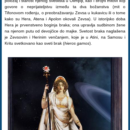
položaj i starost njenog svetilišta u Olimpiji, kao i brojni mitovi koji
govore o neprijateljstvu između ta dva božanstva (mit o
Tifonovom rođenju, o preobražavanju Zevsa u kukavicu ili o tome
kako su Hera, Atena i Apolon okovali Zevsa). U istorijsko doba
Hera je prvenstveno boginja braka; ona upravlja sudbinom žene
na njenom putu od devojčice do majke. Svetost braka naglašena
je Zevsovim i Herinim venčanjem, koje je u Atini, na Samosu i
Kritu svetkovano kao sveti brak (
hieros gamos
).