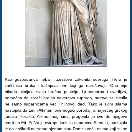
Kao gospodarica neba i Zevsova zakonita supruga, Hera je
zaštitnica braka i kažnjava one koji ga narušavaju. Ona nije
nikada okaljala svoju bračnu postelju. Ljubomorna i svadljiva,
nemoćna da spreči brojna neverstva supruga, surovo se svetila
ne samo suparnicama već i njihovoj deci. Tako je svim silama
nastojala da Leti i Alkmeni onemogući porođaj, a najvećeg grčkog
junaka Herakla, Alkmeninog sina, progonila je sve do njegove
smrti na Eti. Pošto je svirepo kaznila suparnicu Semelu, nastojala
je da naškodi ne samo njenom sinu Donisu već i onima koji su se