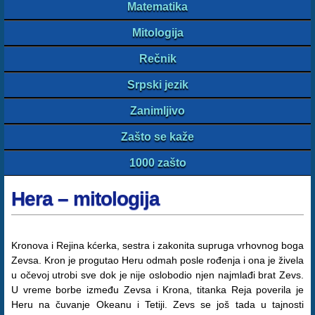
Matematika
Mitologija
Rečnik
Srpski jezik
Zanimljivo
Zašto se kaže
1000 zašto
Hera – mitologija
Kronova i Rejina kćerka, sestra i zakonita supruga vrhovnog boga
Zevsa. Kron je progutao Heru odmah posle rođenja i ona je živela
u očevoj utrobi sve dok je nije oslobodio njen najmlađi brat Zevs.
U vreme borbe između Zevsa i Krona, titanka Reja poverila je
Heru na čuvanje Okeanu i Tetiji. Zevs se još tada u tajnosti