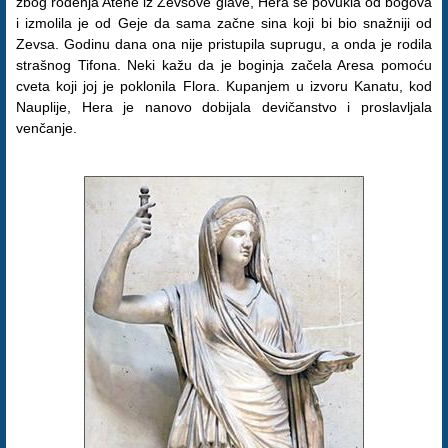
zbog rođenja Atene iz Zevsove glave, Hera se povukla od bogova
i izmolila je od Geje da sama začne sina koji bi bio snažniji od
Zevsa. Godinu dana ona nije pristupila suprugu, a onda je rodila
strašnog Tifona. Neki kažu da je boginja začela Aresa pomoću
cveta koji joj je poklonila Flora. Kupanjem u izvoru Kanatu, kod
Nauplije, Hera je nanovo dobijala devičanstvo i proslavljala
venčanje.