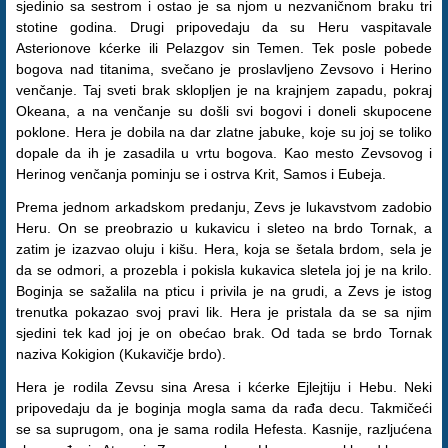
sjedinio sa sestrom i ostao je sa njom u nezvaničnom braku tri
stotine godina. Drugi pripovedaju da su Heru vaspitavale
Asterionove kćerke ili Pelazgov sin Temen. Tek posle pobede
bogova nad titanima, svečano je proslavljeno Zevsovo i Herino
venčanje. Taj sveti brak sklopljen je na krajnjem zapadu, pokraj
Okeana, a na venčanje su došli svi bogovi i doneli skupocene
poklone. Hera je dobila na dar zlatne jabuke, koje su joj se toliko
dopale da ih je zasadila u vrtu bogova. Kao mesto Zevsovog i
Herinog venčanja pominju se i ostrva Krit, Samos i Eubeja.
Prema jednom arkadskom predanju, Zevs je lukavstvom zadobio
Heru. On se preobrazio u kukavicu i sleteo na brdo Tornak, a
zatim je izazvao oluju i kišu. Hera, koja se šetala brdom, sela je
da se odmori, a prozebla i pokisla kukavica sletela joj je na krilo.
Boginja se sažalila na pticu i privila je na grudi, a Zevs je istog
trenutka pokazao svoj pravi lik. Hera je pristala da se sa njim
sjedini tek kad joj je on obećao brak. Od tada se brdo Tornak
naziva Kokigion (Kukavičje brdo).
Hera je rodila Zevsu sina Aresa i kćerke Ejlejtiju i Hebu. Neki
pripovedaju da je boginja mogla sama da rađa decu. Takmičeći
se sa suprugom, ona je sama rodila Hefesta. Kasnije, razljućena