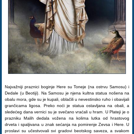
Najvažniji praznici boginje Here su Toneje (na ostrvu Samosu) i
Dedale (u Beotiji). Na Samosu je njena kultna statua nošena na
obalu mora, gde su je kupali, oblačili u nevestinsko ruho i obavijali
grančicama ligosa. Preko noći je statua ostavljana na obali, a
sledećeg dana vernici su je svečano vraćali u hram. U Plateji je o
prazniku Malih dedala vožena na kolima lutka od hrastovog
drveta i spaljivana u znak sećanja na pomirenje Zevsa i Here. U
proslavi su učestvovali svi gradovi beotskog saveza, a svakom