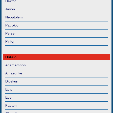
Hektor
Jason
Neoptolem
Patroklo
Persej
Piritoj
Ostalo
Agamemnon
Amazonke
Dioskuri
Edip
Egej
Faeton