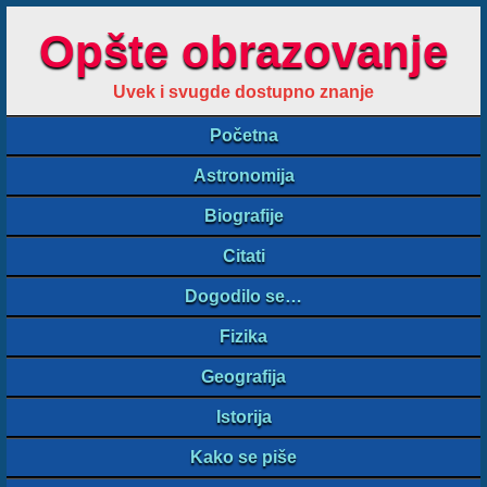
Opšte obrazovanje
Uvek i svugde dostupno znanje
Početna
Astronomija
Biografije
Citati
Dogodilo se…
Fizika
Geografija
Istorija
Kako se piše