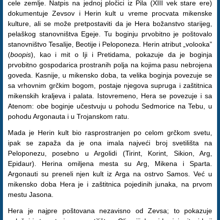
cele zemlje. Natpis na jednoj pločici iz Pila (XIII vek stare ere)
dokumentuje Zevsov i Herin kult u vreme procvata mikenske
kulture, ali se može pretpostaviti da je Hera božanstvo starijeg,
pelaškog stanovništva Egeje. Tu boginju prvobitno je poštovalo
stanovništvo Tesalije, Beotije i Peloponeza. Herin atribut „volooka”
(
boopis
), kao i mit o Iji i Pretidama, pokazuje da je boginja
prvobitno gospodarica prostranih polja na kojima pasu nebrojena
goveda. Kasnije, u mikensko doba, ta velika boginja povezuje se
sa vrhovnim grčkim bogom, postaje njegova supruga i zaštitnica
mikenskih kraljeva i palata. Istovremeno, Hera se povezuje i sa
Atenom: obe boginje učestvuju u pohodu Sedmorice na Tebu, u
pohodu Argonauta i u Trojanskom ratu.
Mada je Herin kult bio rasprostranjen po celom grčkom svetu,
ipak se zapaža da je ona imala najveći broj svetilišta na
Peloponezu, posebno u Argolidi (Tirint, Korint, Sikion, Arg,
Epidaur). Herina omiljena mesta su Arg, Mikena i Sparta.
Argonauti su preneli njen kult iz Arga na ostrvo Samos. Već u
mikensko doba Hera je i zaštitnica pojedinih junaka, na prvom
mestu Jasona.
Hera je najpre poštovana nezavisno od Zevsa; to pokazuje