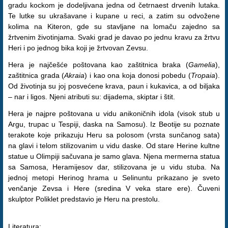
gradu kockom je dodeljivana jedna od četrnaest drvenih lutaka.
Te lutke su ukrašavane i kupane u reci, a zatim su odvožene
kolima na Kiteron, gde su stavljane na lomaču zajedno sa
žrtvenim životinjama. Svaki grad je davao po jednu kravu za žrtvu
Heri i po jednog bika koji je žrtvovan Zevsu.
Hera je najčešće poštovana kao zaštitnica braka (
Gamelia
),
zaštitnica grada (
Akraia
) i kao ona koja donosi pobedu (
Tropaia
).
Od životinja su joj posvećene krava, paun i kukavica, a od biljaka
– nar i ligos. Njeni atributi su: dijadema, skiptar i štit.
Hera je najpre poštovana u vidu anikoničnih idola (visok stub u
Argu, trupac u Tespiji, daska na Samosu). Iz Beotije su poznate
terakote koje prikazuju Heru sa polosom (vrsta sunčanog sata)
na glavi i telom stilizovanim u vidu daske. Od stare Herine kultne
statue u Olimpiji sačuvana je samo glava. Njena mermerna statua
sa Samosa, Heramijesov dar, stilizovana je u vidu stuba. Na
jednoj metopi Herinog hrama u Selinuntu prikazano je sveto
venčanje Zevsa i Here (sredina V veka stare ere). Čuveni
skulptor Poliklet predstavio je Heru na prestolu.
Literatura: