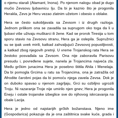
o njemu starali (Atamant, Inona). Po njenom nalogu obad je dugo
mučio Zevsovu ljubavnicu Iju. Da bi je kaznio što je progonila
Herakla, Zevs je Heru vezao zlatnim užetom i obesio o oblake.
Hera se često sukobljavala sa Zevsom i iz drugih razloga.
Jednom prilikom ona se zavadila sa suprugom oko toga da li u
ljubavi više uživaju muškarci ili žene. Kad se prorok Tiresija u tom
sporu stavio na Zevsovu stranu, Hera ga je oslepila. Supružnici
su se ipak uvek mirili, katkad zahvaljujući Zevsovoj popustljivosti,
a katkad zbog njegovih pretnji. U vreme Trojanskog rata Hera se
žestoko posvađala sa Zevsom. Ona nije zaboravila Parisovu
presudu i, povređene sujete, nanela je Trojancima najveća zla.
Među grčkim junacima Hera je posebno štitila Ahila i Menelaja.
Da bi pomogla Grcima u ratu sa Trojancima, ona je zatražila od
Afrodite čarobni pojas da bi pomoću njega zavela Zevsa. Dok je
on duboko spavao u njenom zagrljaju, Grci su ozbiljno ugrozili
Troju. Ni razaranje Troje nije umirilo njen gnev; Hera je progonila
Eneju i ostale trojanske izbeglice sve do njihovog iskrcavanja na
obale Lacija.
Hera je jedno od najstarijih grčkih božanstava. Njeno ime
(Gospodarica) pokazuje da je ona zaštitnica svake kuće, grada i