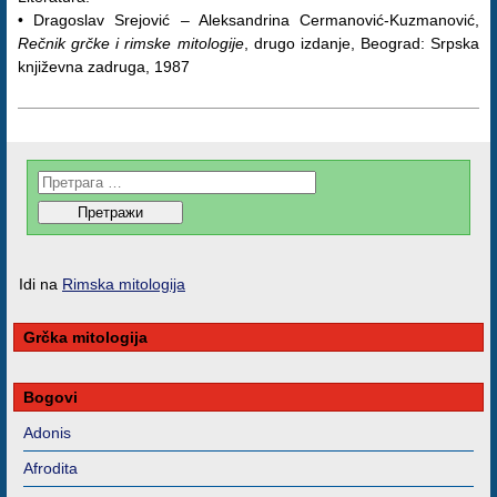
• Dragoslav Srejović – Aleksandrina Cermanović-Kuzmanović,
Rečnik grčke i rimske mitologije
, drugo izdanje, Beograd: Srpska
književna zadruga, 1987
Idi na
Rimska mitologija
Grčka mitologija
Bogovi
Adonis
Afrodita