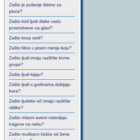
Zašto je pušenje štetno za
pluća?
Zašto kod ljudi dlake rastu
prvenstveno na glavi?
Zašto kosa sedi?
Zašto lišće u jesen menja boju?
Zašto ljudi imaju različite krvne
grupe?
Zašto ljudi kijaju?
Zašto ljudi s godinama dobijaju
bore?
Zašto ljudske oči imaju različite
oblike?
Zašto mlazni avioni ostavljaju
tragove na nebu?
Zašto muškarci češće od žena