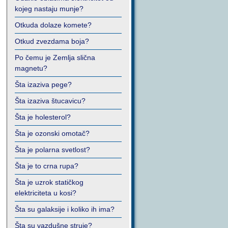
kojeg nastaju munje?
Otkuda dolaze komete?
Otkud zvezdama boja?
Po čemu je Zemlja slična
magnetu?
Šta izaziva pege?
Šta izaziva štucavicu?
Šta je holesterol?
Šta je ozonski omotač?
Šta je polarna svetlost?
Šta je to crna rupa?
Šta je uzrok statičkog
elektriciteta u kosi?
Šta su galaksije i koliko ih ima?
Šta su vazdušne struje?