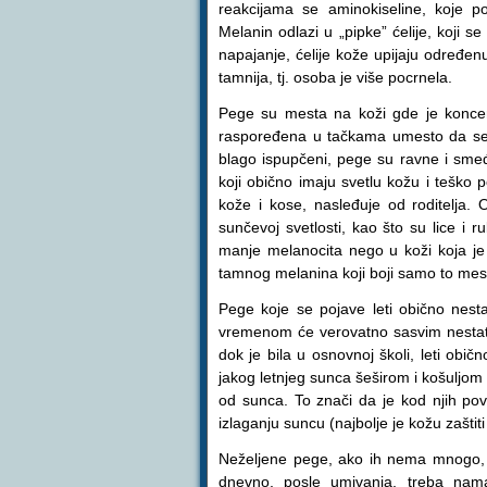
reakcijama se aminokiseline, koje p
Melanin odlazi u „pipke” ćelije, koji se
napajanje, ćelije kože upijaju određenu
tamnija, tj. osoba je više pocrnela.
Pege su mesta na koži gde je konce
raspoređena u tačkama umesto da se r
blago ispupčeni, pege su ravne i smeđe
koji obično imaju svetlu kožu i teško
kože i kose, nasleđuje od roditelja. 
sunčevoj svetlosti, kao što su lice i 
manje melanocita nego u koži koja je o
tamnog melanina koji boji samo to mes
Pege koje se pojave leti obično nes
vremenom će verovatno sasvim nestati
dok je bila u osnovnoj školi, leti obi
jakog letnjeg sunca šeširom i košuljom 
od sunca. To znači da je kod njih pov
izlaganju suncu (najbolje je kožu zašti
Neželjene pege, ako ih nema mnogo, m
dnevno, posle umivanja, treba nam