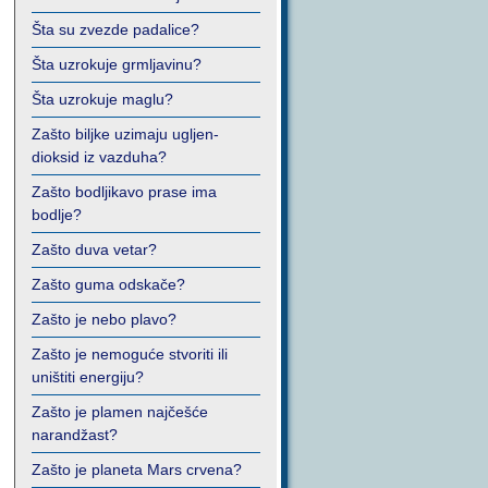
Šta su zvezde padalice?
Šta uzrokuje grmljavinu?
Šta uzrokuje maglu?
Zašto biljke uzimaju ugljen-
dioksid iz vazduha?
Zašto bodljikavo prase ima
bodlje?
Zašto duva vetar?
Zašto guma odskače?
Zašto je nebo plavo?
Zašto je nemoguće stvoriti ili
uništiti energiju?
Zašto je plamen najčešće
narandžast?
Zašto je planeta Mars crvena?