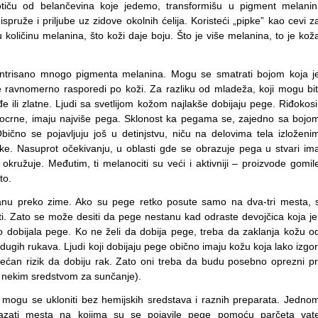
otiču od belančevina koje jedemo, transformišu u pigment melanin
 ispruže i priljube uz zidove okolnih ćelija. Koristeći „pipke” kao cevi z
 količinu melanina, što koži daje boju. Što je više melanina, to je kož
ntrisano mnogo pigmenta melanina. Mogu se smatrati bojom koja j
avnomerno rasporedi po koži. Za razliku od mladeža, koji mogu bit
 ili zlatne. Ljudi sa svetlijom kožom najlakše dobijaju pege. Riđokosi
 pocrne, imaju najviše pega. Sklonost ka pegama se, zajedno sa bojo
Obično se pojavljuju još u detinjstvu, niču na delovima tela izloženi
ruke. Nasuprot očekivanju, u oblasti gde se obrazuje pega u stvari im
kružuje. Međutim, ti melanociti su veći i aktivniji – proizvode gomil
to.
tanu preko zime. Ako su pege retko posute samo na dva-tri mesta, 
. Zato se može desiti da pege nestanu kad odraste devojčica koja je
čno dobijala pege. Ko ne želi da dobija pege, treba da zaklanja kožu o
dugih rukava. Ljudi koji dobijaju pege obično imaju kožu koja lako izgor
ećan rizik da dobiju rak. Zato oni treba da budu posebno oprezni pr
ti nekim sredstvom za sunčanje).
ogu se ukloniti bez hemijskih sredstava i raznih preparata. Jedno
azati mesta na kojima su se pojavile pege pomoću parčeta vat