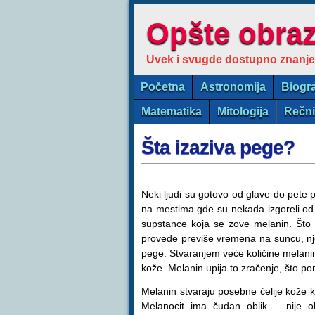
Opšte obra
Uvek i svugde dostupno znanje
Početna
Astronomija
Biogra
Matematika
Mitologija
Rečn
Šta izaziva pege?
Neki ljudi su gotovo od glave do pete
na mestima gde su nekada izgoreli od 
supstance koja se zove melanin. Što 
provede previše vremena na suncu, nje
pege. Stvaranjem veće količine melanin
kože. Melanin upija to zračenje, što po
Melanin stvaraju posebne ćelije kože k
Melanocit ima čudan oblik – nije o