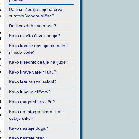
.
a
Da li su Zemlja i njena prva
a
susetka Venera slične?
Da li vazduh ima masu?
e
Kako i zašto čovek sanja?
i
,
Kako kamile opstaju sa malo ili
m
nimalo vode?
m
Kako kiseonik deluje na ljude?
a
e
Kako krave vare hranu?
Kako lete mlazni avioni?
s
Kako lupa uveličava?
,
d
Kako magneti privlače?
i
Kako na fotografskom filmu
i
ostaju slike?
Kako nastaje duga?
m
e
Kako nastaje grad?