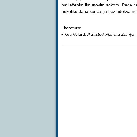
navlaženim limunovim sokom. Pege će u
nekoliko dana sunčanja bez adekvatne 
Literatura:
• Keti Volard,
A zašto? Planeta Zemlja
,