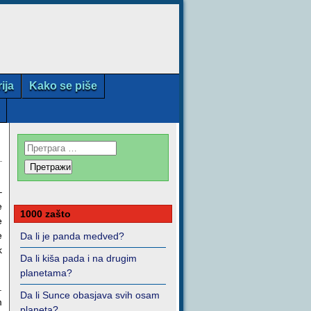
rija
Kako se piše
–
e
1000 zašto
e
e
Da li je panda medved?
k
Da li kiša pada i na drugim
planetama?
.
Da li Sunce obasjava svih osam
m
planeta?