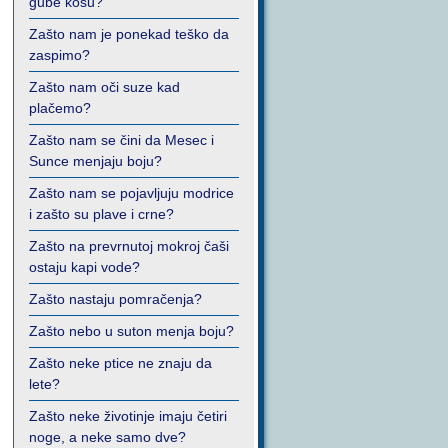
gube kosu?
Zašto nam je ponekad teško da
zaspimo?
Zašto nam oči suze kad
plačemo?
Zašto nam se čini da Mesec i
Sunce menjaju boju?
Zašto nam se pojavljuju modrice
i zašto su plave i crne?
Zašto na prevrnutoj mokroj čaši
ostaju kapi vode?
Zašto nastaju pomračenja?
Zašto nebo u suton menja boju?
Zašto neke ptice ne znaju da
lete?
Zašto neke životinje imaju četiri
noge, a neke samo dve?