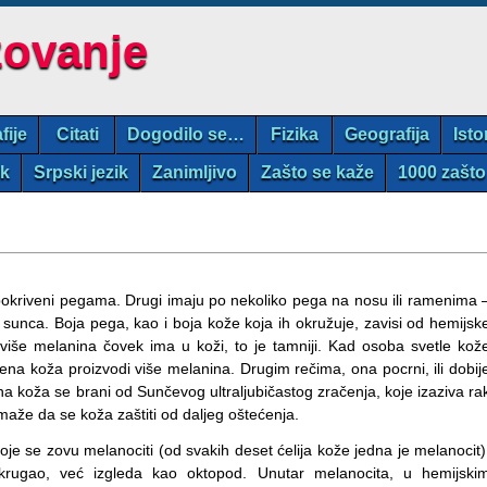
zovanje
fije
Citati
Dogodilo se…
Fizika
Geografija
Isto
ik
Srpski jezik
Zanimljivo
Zašto se kaže
1000 zašto
 pokriveni pegama. Drugi imaju po nekoliko pega na nosu ili ramenima 
sunca. Boja pega, kao i boja kože koja ih okružuje, zavisi od hemijsk
više melanina čovek ima u koži, to je tamniji. Kad osoba svetle kož
na koža proizvodi više melanina. Drugim rečima, ona pocrni, ili dobij
a koža se brani od Sunčevog ultraljubičastog zračenja, koje izaziva ra
maže da se koža zaštiti od daljeg oštećenja.
oje se zovu melanociti (od svakih deset ćelija kože jedna je melanocit)
krugao, već izgleda kao oktopod. Unutar melanocita, u hemijski