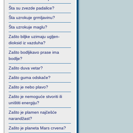
Šta su zvezde padalice?
Šta uzrokuje grmljavinu?
Šta uzrokuje maglu?
Zašto biljke uzimaju ugljen-
dioksid iz vazduha?
Zašto bodljikavo prase ima
bodlje?
Zašto duva vetar?
Zašto guma odskače?
Zašto je nebo plavo?
Zašto je nemoguće stvoriti ili
uništiti energiju?
Zašto je plamen najčešće
narandžast?
Zašto je planeta Mars crvena?