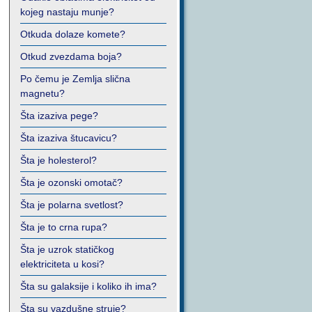
kojeg nastaju munje?
Otkuda dolaze komete?
Otkud zvezdama boja?
Po čemu je Zemlja slična
magnetu?
Šta izaziva pege?
Šta izaziva štucavicu?
Šta je holesterol?
Šta je ozonski omotač?
Šta je polarna svetlost?
Šta je to crna rupa?
Šta je uzrok statičkog
elektriciteta u kosi?
Šta su galaksije i koliko ih ima?
Šta su vazdušne struje?