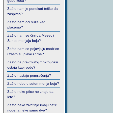
gube kosu?
Zašto nam je ponekad teško da
zaspimo?
Zašto nam oči suze kad
plačemo?
Zašto nam se čini da Mesec i
Sunce menjaju boju?
Zašto nam se pojavljuju modrice
i zašto su plave i crne?
Zašto na prevrnutoj mokroj čaši
ostaju kapi vode?
Zašto nastaju pomračenja?
Zašto nebo u suton menja boju?
Zašto neke ptice ne znaju da
lete?
Zašto neke životinje imaju četiri
noge, a neke samo dve?