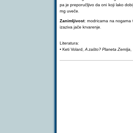
pa je preporučljivo da oni koji lako d
mg uveče.
Zanimljivost
: modricama na nogama tr
izaziva jače krvarenje.
Literatura:
• Keti Volard,
A zašto? Planeta Zemlja
,