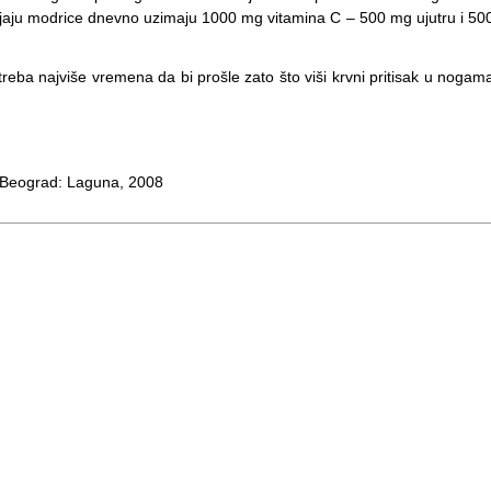
obijaju modrice dnevno uzimaju 1000 mg vitamina C – 500 mg ujutru i 50
eba najviše vremena da bi prošle zato što viši krvni pritisak u nogam
 Beograd: Laguna, 2008