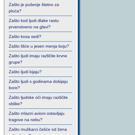
Zašto je pušenje štetno za
pluća?
Zašto kod ljudi dlake rastu
prvenstveno na glavi?
Zašto kosa sedi?
Zašto lišće u jesen menja boju?
Zašto ljudi imaju različite krvne
grupe?
Zašto ljudi kijaju?
Zašto ljudi s godinama dobijaju
bore?
Zašto ljudske oči imaju različite
oblike?
Zašto mlazni avioni ostavljaju
tragove na nebu?
Zašto muškarci češće od žena