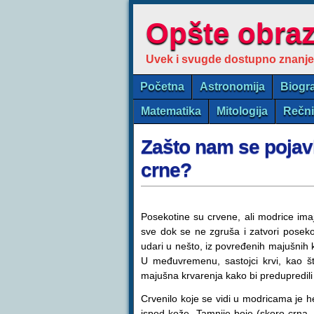
Opšte obra
Uvek i svugde dostupno znanje
Početna
Astronomija
Biogra
Matematika
Mitologija
Rečn
Zašto nam se pojavl
crne?
Posekotine su crvene, ali modrice imaj
sve dok se ne zgruša i zatvori poseko
udari u nešto, iz povređenih majušnih 
U međuvremenu, sastojci krvi, kao š
majušna krvarenja kako bi predupredili
Crvenilo koje se vidi u modricama je 
ispod kože. Tamnije boje (skoro crna, l