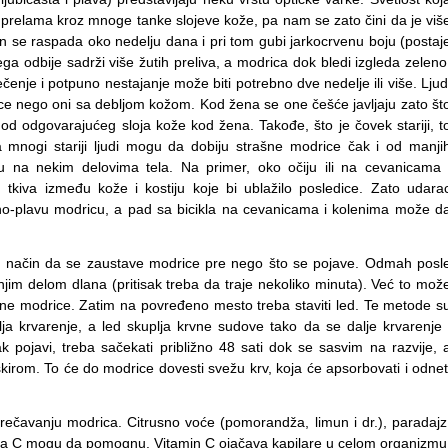
i prelama kroz mnoge tanke slojeve kože, pa nam se zato čini da je viš
n se raspada oko nedelju dana i pri tom gubi jarkocrvenu boju (postaj
ga odbije sadrži više žutih preliva, a modrica dok bledi izgleda zeleno
enje i potpuno nestajanje može biti potrebno dve nedelje ili više. Ljud
e nego oni sa debljom kožom. Kod žena se one češće javljaju zato št
 od odgovarajućeg sloja kože kod žena. Takođe, što je čovek stariji, t
a mnogi stariji ljudi mogu da dobiju strašne modrice čak i od manji
 na nekim delovima tela. Na primer, oko očiju ili na cevanicama 
kiva između kože i kostiju koje bi ublažilo posledice. Zato udara
no-plavu modricu, a pad sa bicikla na cevanicama i kolenima može d
ran način da se zaustave modrice pre nego što se pojave. Odmah posl
njim delom dlana (pritisak treba da traje nekoliko minuta). Već to mož
ružne modrice. Zatim na povređeno mesto treba staviti led. Te metode s
lja krvarenje, a led skuplja krvne sudove tako da se dalje krvarenje 
k pojavi, treba sačekati približno 48 sati dok se sasvim na razvije, 
škirom. To će do modrice dovesti svežu krv, koja će apsorbovati i odnet
avanju modrica. Citrusno voće (pomorandža, limun i dr.), paradajz
ina C mogu da pomognu. Vitamin C ojačava kapilare u celom organizmu