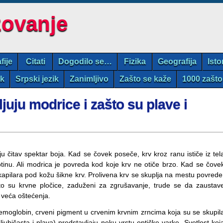
zovanje
fije
Citati
Dogodilo se…
Fizika
Geografija
Isto
ik
Srpski jezik
Zanimljivo
Zašto se kaže
1000 zašto
juju modrice i zašto su plave i
u čitav spektar boja. Kad se čovek poseče, krv kroz ranu ističe iz tel
tinu. Ali modrica je povreda kod koje krv ne otiče brzo. Kad se čove
kapilara pod kožu šikne krv. Prolivena krv se skuplja na mestu povrede
to su krvne pločice, zaduženi za zgrušavanje, trude se da zaustav
 veća oštećenja.
hemoglobin, crveni pigment u crvenim krvnim zrncima koja su se skupil
jubičasta i plava) predstavljaju neku vrstu optičke varke. Svetlost koj