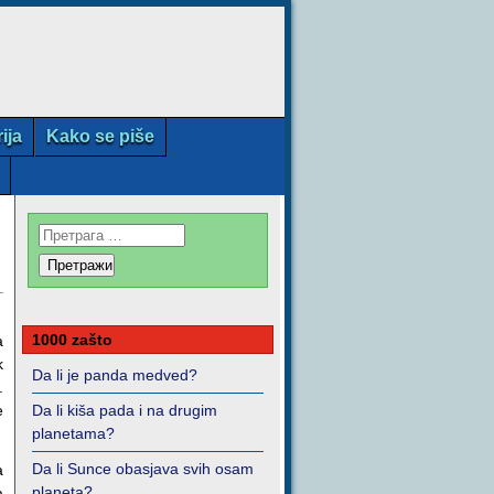
rija
Kako se piše
1000 zašto
a
k
Da li je panda medved?
.
e
Da li kiša pada i na drugim
planetama?
Da li Sunce obasjava svih osam
a
planeta?
a