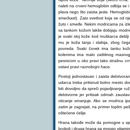
naleti na crveni hemoglobin odbija se 
plava nego što zaista jeste. Hemoglobi
smećkast). Zato svetlost koja se od nje
žuto i smeđe. Nekim modricama za izleč
sa tankom kožom lakše dobijaju modric
je svaki sloj kože kod muškarca deblji
mu je koža tanja i slabija, zbog čeg
povreda. Svaki čovek ima tanku kožu
kolenima ima malo zaštitnog masnog t
pesnicom u oko pravi tako strašnu cr
ostavi pravi raznobojni haos.
Postoji jednostavan i zaista delotvo
udarca treba pritisnuti bolno mesto do
biti dovoljno da spreči pojavljivanje 
delotvorne jer pritisak odmah zaustav
oticanje smanjuje. Ako se modrica ipa
zatim je zagrejati, na primer toplim pe
oštećene ćelije.
Hrana takođe može da pomogne u spreč
brokoli i druga hrana sa mnogo vitam