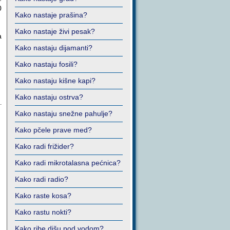
0
Kako nastaje prašina?
Kako nastaje živi pesak?
a
Kako nastaju dijamanti?
Kako nastaju fosili?
Kako nastaju kišne kapi?
Kako nastaju ostrva?
Kako nastaju snežne pahulje?
Kako pčele prave med?
Kako radi frižider?
Kako radi mikrotalasna pećnica?
Kako radi radio?
Kako raste kosa?
Kako rastu nokti?
Kako ribe dišu pod vodom?