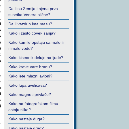
e
Da li su Zemlja i njena prva
e
susetka Venera slične?
,
i
Da li vazduh ima masu?
o
Kako i zašto čovek sanja?
o
h
Kako kamile opstaju sa malo ili
i
nimalo vode?
c
Kako kiseonik deluje na ljude?
a
Kako krave vare hranu?
e
Kako lete mlazni avioni?
e
Kako lupa uveličava?
u
i
Kako magneti privlače?
a
Kako na fotografskom filmu
i
ostaju slike?
Kako nastaje duga?
,
,
Kako nastaje grad?