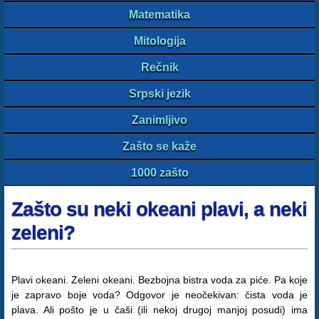
Matematika
Mitologija
Rečnik
Srpski jezik
Zanimljivo
Zašto se kaže
1000 zašto
Zašto su neki okeani plavi, a neki
zeleni?
Plavi okeani. Zeleni okeani. Bezbojna bistra voda za piće. Pa koje
je zapravo boje voda? Odgovor je neočekivan: čista voda je
plava. Ali pošto je u čaši (ili nekoj drugoj manjoj posudi) ima