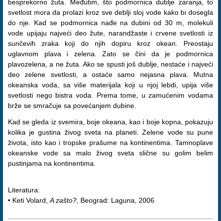
besprekorno žuta. Međutim, što podmornica dublje zaranja, to
svetlost mora da prolazi kroz sve deblji sloj vode kako bi dosegla
do nje. Kad se podmornica nađe na dubini od 30 m, molekuli
vode upijaju najveći deo žute, narandžaste i crvene svetlosti iz
sunčevih zraka koji do njih dopiru kroz okean. Preostaju
uglavnom plava i zelena. Zato se čini da je podmornica
plavozelena, a ne žuta. Ako se spusti još dublje, nestaće i najveći
deo zelene svetlosti, a ostaće samo nejasna plava. Mutna
okeanska voda, sa više materijala koji u njoj lebdi, upija više
svetlosti nego bistra voda. Prema tome, u zamućenim vodama
brže se smračuje sa povećanjem dubine.
Kad se gleda iz svemira, boje okeana, kao i boje kopna, pokazuju
kolika je gustina živog sveta na planeti. Zelene vode su pune
života, isto kao i tropske prašume na kontinentima. Tamnoplave
okeanske vode sa malo živog sveta slične su golim belim
pustinjama na kontinentima.
Literatura:
• Keti Volard,
A zašto?
, Beograd: Laguna, 2006