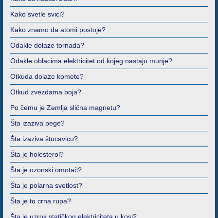
Kako svetle svici?
Kako znamo da atomi postoje?
Odakle dolaze tornada?
Odakle oblacima elektricitet od kojeg nastaju munje?
Otkuda dolaze komete?
Otkud zvezdama boja?
Po čemu je Zemlja slična magnetu?
Šta izaziva pege?
Šta izaziva štucavicu?
Šta je holesterol?
Šta je ozonski omotač?
Šta je polarna svetlost?
Šta je to crna rupa?
Šta je uzrok statičkog elektriciteta u kosi?