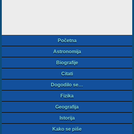
Početna
Astronomija
Biografije
Citati
Dogodilo se…
Fizika
Geografija
Istorija
Kako se piše