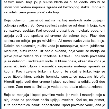
sasvim malo, boja joj je suviše bleda da bi se videla. Ako bi se
istom tom vodom napunila zgrada od bezbojnog stakla, mogla bi
se videti njena prava plavičasta boja.
Boja uglavnom zavisi od načina na koji molekuli vode upijaju i
odbijaju svetlost. Sunčeva svetlost sastoji se od duginih boja, koje
se nazivaju spektar. Kad svetlost prolazi kroz molekule vode, oni
upijaju veći deo spektra od crvene do zelene boje. Plavi deo
spektra se odbija, pa ga mi vidimo. Ali nema svaka voda istu boju.
Daleko na okeanskoj pučini voda je tamnoplava, skoro ljubičasta.
Međutim, blizu kopna, uz obale okeana, boja vode se menja od
plave preko zelene do žutozelene. Razlika u boji vode povezana
je sa dubinom i sadržajem vode. U blizini obala, okeanska voda je
puna sićušnih biljaka i komadića organske materije spranih sa
kopna. Kao i zelene biljke na kopnu, te sićušne biljke, koje se
zovu fitoplankton, sadrže hemijsku supstancu nazvanu hlorofil.
Hlorofil upija veći deo crvene i plave svetlosti, a odbija veći deo
zelene. Zato nam se čini da je voda pored obala okeana zelena.
Boje se menjaju i ispod površine vode, jer voda i materije koje u
njoj lebde na poseban način upijaju svetlost. Kad se, na primer,
žuta podmornica nalazi neposredno ispod površine vode, ona je