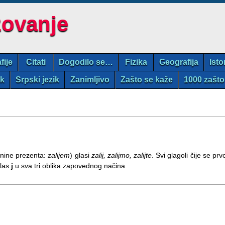
zovanje
fije
Citati
Dogodilo se…
Fizika
Geografija
Isto
ik
Srpski jezik
Zanimljivo
Zašto se kaže
1000 zašto
dnine prezenta:
zalijem
) glasi
zalij, zalijmo, zalijte
. Svi glagoli čije se prv
glas
j
u sva tri oblika zapovednog načina.