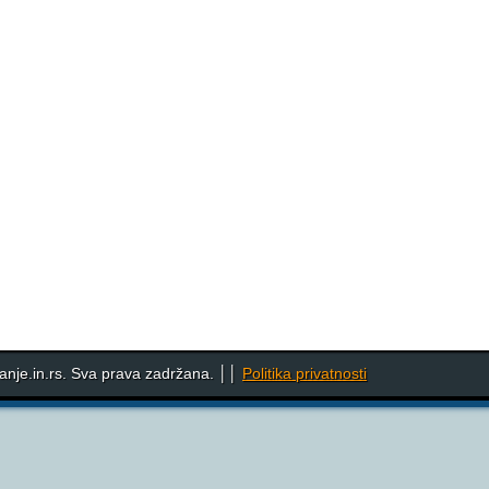
nje.in.rs. Sva prava zadržana. ││
Politika privatnosti