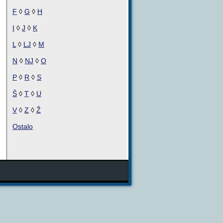
F
◊
G
◊
H
I
◊
J
◊
K
L
◊
LJ
◊
M
N
◊
NJ
◊
O
P
◊
R
◊
S
Š
◊
T
◊
U
V
◊
Z
◊
Ž
Ostalo