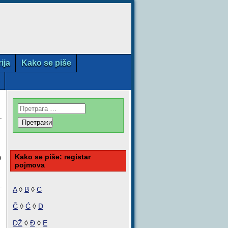
rija
Kako se piše
Kako se piše: registar
o
pojmova
A
◊
B
◊
C
Č
◊
Ć
◊
D
DŽ
◊
Đ
◊
E