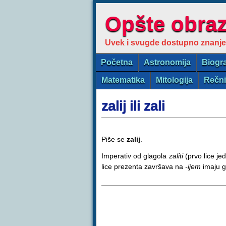
Opšte obra
Uvek i svugde dostupno znanje
Početna
Astronomija
Biogra
Matematika
Mitologija
Rečn
zalij ili zali
Piše se
zalij
.
Imperativ od glagola
zaliti
(prvo lice je
lice prezenta završava na
-ijem
imaju 