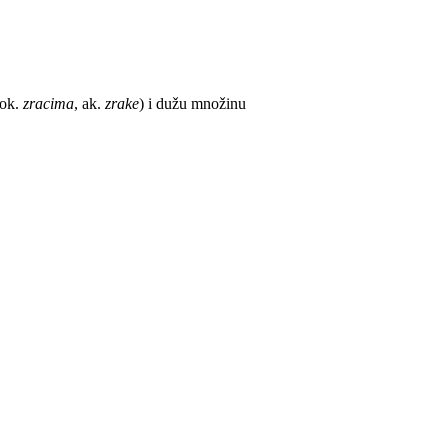
-lok.
zracima
, ak.
zrake
) i dužu množinu