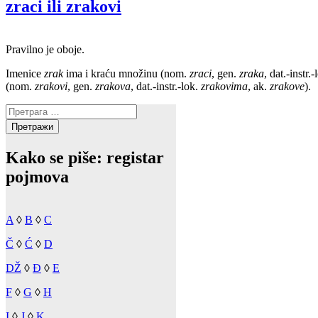
zraci ili zrakovi
Pravilno je oboje.
Imenice
zrak
ima i kraću množinu (nom.
zraci
, gen.
zraka
, dat.-instr.
(nom.
zrakovi
, gen.
zrakova
, dat.-instr.-lok.
zrakovima
, ak.
zrakove
).
Претрага
за:
Kako se piše: registar
pojmova
A
◊
B
◊
C
Č
◊
Ć
◊
D
DŽ
◊
Đ
◊
E
F
◊
G
◊
H
I
◊
J
◊
K