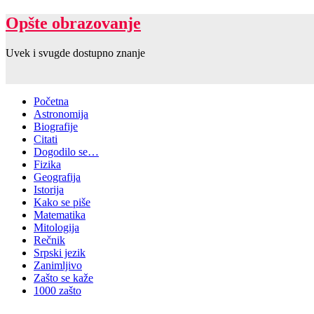
Opšte obrazovanje
Uvek i svugde dostupno znanje
Početna
Astronomija
Biografije
Citati
Dogodilo se…
Fizika
Geografija
Istorija
Kako se piše
Matematika
Mitologija
Rečnik
Srpski jezik
Zanimljivo
Zašto se kaže
1000 zašto