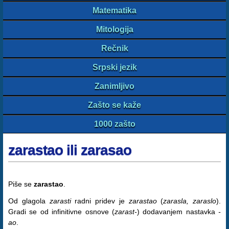
Matematika
Mitologija
Rečnik
Srpski jezik
Zanimljivo
Zašto se kaže
1000 zašto
zarastao ili zarasao
Piše se
zarastao
.
Od glagola
zarasti
radni pridev je
zarastao
(
zarasla, zaraslo
).
Gradi se od infinitivne osnove (
zarast-
) dodavanjem nastavka
-
ao
.