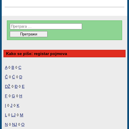
Kako se piše: registar pojmova
A
◊
B
◊
C
Č
◊
Ć
◊
D
DŽ
◊
Đ
◊
E
F
◊
G
◊
H
I
◊
J
◊
K
L
◊
LJ
◊
M
N
◊
NJ
◊
O