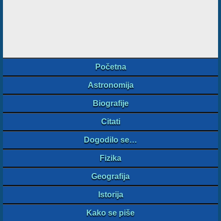
Početna
Astronomija
Biografije
Citati
Dogodilo se…
Fizika
Geografija
Istorija
Kako se piše