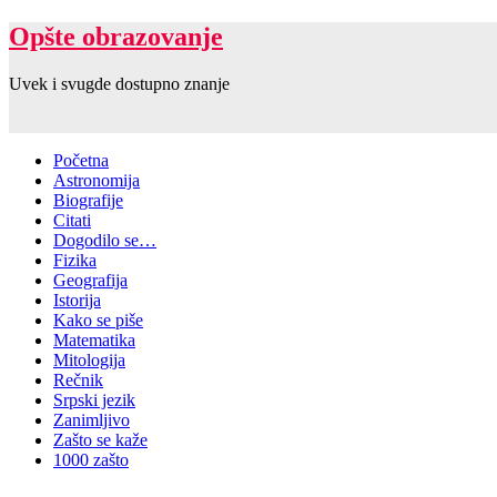
Opšte obrazovanje
Uvek i svugde dostupno znanje
Početna
Astronomija
Biografije
Citati
Dogodilo se…
Fizika
Geografija
Istorija
Kako se piše
Matematika
Mitologija
Rečnik
Srpski jezik
Zanimljivo
Zašto se kaže
1000 zašto