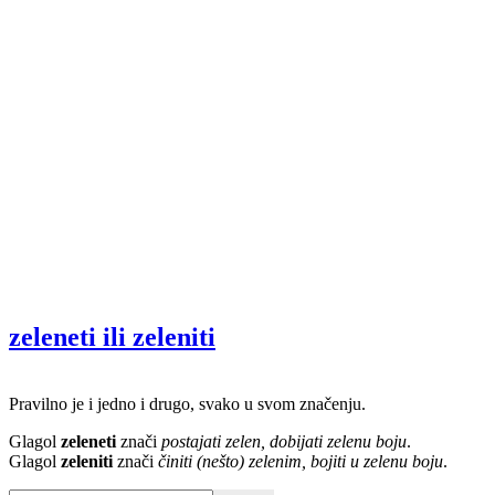
zeleneti ili zeleniti
Pravilno je i jedno i drugo, svako u svom značenju.
Glagol
zeleneti
znači
postajati zelen, dobijati zelenu boju
.
Glagol
zeleniti
znači
činiti (nešto) zelenim, bojiti u zelenu boju
.