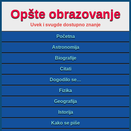
Opšte obrazovanje
Uvek i svugde dostupno znanje
Početna
Astronomija
Biografije
Citati
Dogodilo se…
Fizika
Geografija
Istorija
Kako se piše