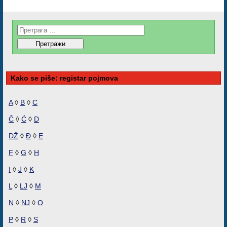
Kako se piše: registar pojmova
A
◊
B
◊
C
Č
◊
Ć
◊
D
DŽ
◊
Đ
◊
E
F
◊
G
◊
H
I
◊
J
◊
K
L
◊
LJ
◊
M
N
◊
NJ
◊
O
P
◊
R
◊
S