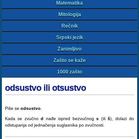
Matematika
Mitologija
Rečnik
Srpski jezik
Zanimljivo
Zašto se kaže
1000 zašto
odsustvo ili otsustvo
Piše se
odsustvo
.
Kada se zvučno
d
nađe ispred bezvučnog
s
(ili
š
), dolazi do
odstupanja od jednačenja suglasnika po zvučnosti.