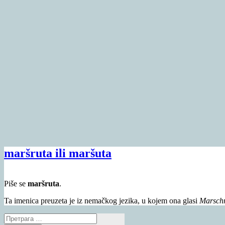
maršruta ili maršuta
Piše se
maršruta
.
Ta imenica preuzeta je iz nemačkog jezika, u kojem ona glasi
Marschr
Претрага