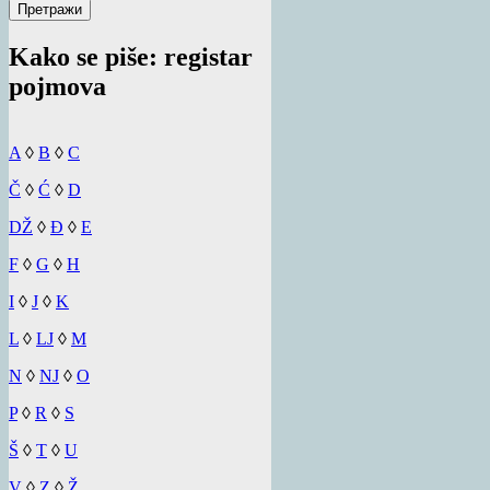
за:
Kako se piše: registar
pojmova
A
◊
B
◊
C
Č
◊
Ć
◊
D
DŽ
◊
Đ
◊
E
F
◊
G
◊
H
I
◊
J
◊
K
L
◊
LJ
◊
M
N
◊
NJ
◊
O
P
◊
R
◊
S
Š
◊
T
◊
U
V
◊
Z
◊
Ž