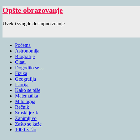
Opšte obrazovanje
Uvek i svugde dostupno znanje
Početna
Astronomija
Biografije
Citati
Dogodilo se…
Fizika
Geografija
Istorija
Kako se piše
Matematika
Mitologija
Rečnik
Srpski jezik
Zanimljivo
Zašto se kaže
1000 zašto