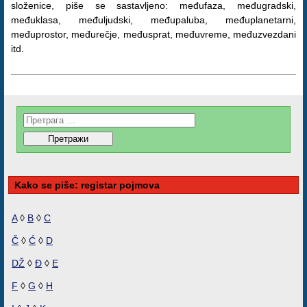
složenice, piše se sastavljeno: međufaza, međugradski,
međuklasa, međuljudski, međupaluba, međuplanetarni,
međuprostor, međurečje, međusprat, međuvreme, međuzvezdani
itd.
Kako se piše: registar pojmova
A
◊
B
◊
C
Č
◊
Ć
◊
D
DŽ
◊
Đ
◊
E
F
◊
G
◊
H