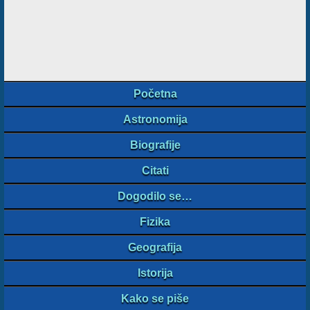
Početna
Astronomija
Biografije
Citati
Dogodilo se…
Fizika
Geografija
Istorija
Kako se piše