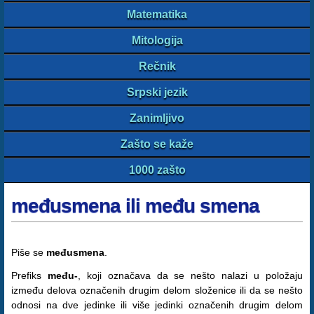
Matematika
Mitologija
Rečnik
Srpski jezik
Zanimljivo
Zašto se kaže
1000 zašto
međusmena ili među smena
Piše se
međusmena
.
Prefiks
među-
, koji označava da se nešto nalazi u položaju
između delova označenih drugim delom složenice ili da se nešto
odnosi na dve jedinke ili više jedinki označenih drugim delom