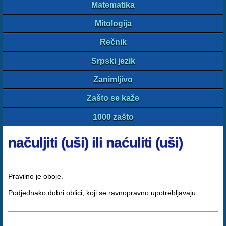
Matematika
Mitologija
Rečnik
Srpski jezik
Zanimljivo
Zašto se kaže
1000 zašto
načuljiti (uši) ili naćuliti (uši)
Pravilno je oboje.
Podjednako dobri oblici, koji se ravnopravno upotrebljavaju.