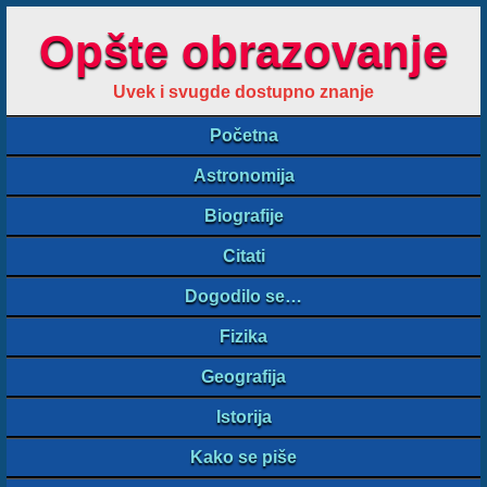
Opšte obrazovanje
Uvek i svugde dostupno znanje
Početna
Astronomija
Biografije
Citati
Dogodilo se…
Fizika
Geografija
Istorija
Kako se piše