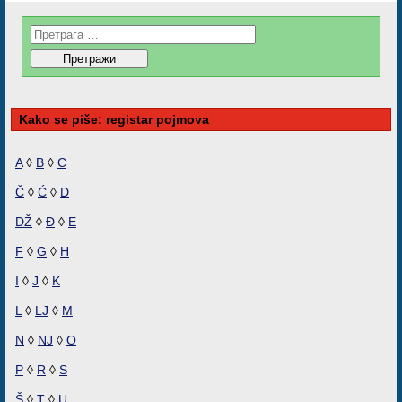
Kako se piše: registar pojmova
A
◊
B
◊
C
Č
◊
Ć
◊
D
DŽ
◊
Đ
◊
E
F
◊
G
◊
H
I
◊
J
◊
K
L
◊
LJ
◊
M
N
◊
NJ
◊
O
P
◊
R
◊
S
Š
◊
T
◊
U