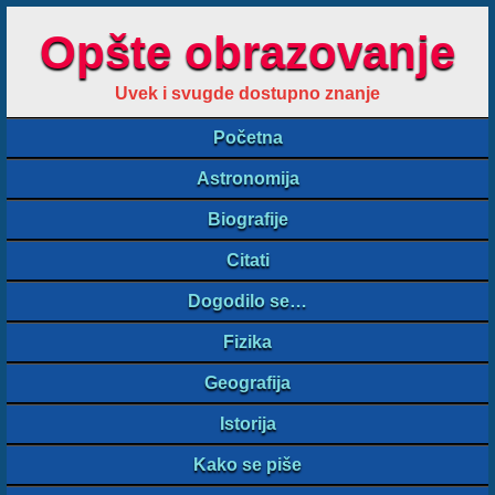
Opšte obrazovanje
Uvek i svugde dostupno znanje
Početna
Astronomija
Biografije
Citati
Dogodilo se…
Fizika
Geografija
Istorija
Kako se piše