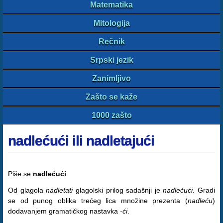
Matematika
Mitologija
Rečnik
Srpski jezik
Zanimljivo
Zašto se kaže
1000 zašto
nadlećući ili nadletajući
Piše se
nadlećući
.
Od glagola
nadletati
glagolski prilog sadašnji je
nadlećući
. Gradi
se od punog oblika trećeg lica množine prezenta (
nadleću
)
dodavanjem gramatičkog nastavka
-ći
.