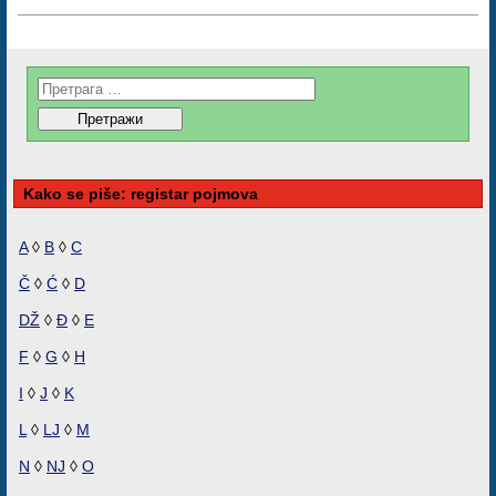
Kako se piše: registar pojmova
A
◊
B
◊
C
Č
◊
Ć
◊
D
DŽ
◊
Đ
◊
E
F
◊
G
◊
H
I
◊
J
◊
K
L
◊
LJ
◊
M
N
◊
NJ
◊
O