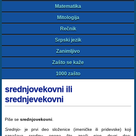
Matematika
Mitologija
Rečnik
Srpski jezik
Zanimljivo
Zašto se kaže
1000 zašto
srednjovekovni ili
srednjevekovni
Piše se
srednjovekovni
.
Srednjo-
je prvi deo složenice (imeničke ili pridevske) koji
označava sredinu onoga što znači njen drugi deo: