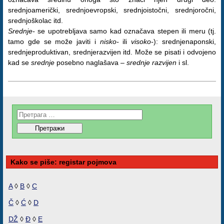
srednjoamerički, srednjoevropski, srednjoistočni, srednjoročni,
srednjoškolac itd.
Srednje-
se upotrebljava samo kad označava stepen ili meru (tj.
tamo gde se može javiti i
nisko-
ili
visoko-
): srednjenaponski,
srednjeproduktivan, srednjerazvijen itd. Može se pisati i odvojeno
kad se
srednje
posebno naglašava –
srednje razvijen
i sl.
Kako se piše: registar pojmova
A
◊
B
◊
C
Č
◊
Ć
◊
D
DŽ
◊
Đ
◊
E