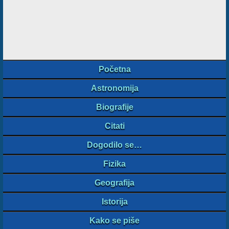
Početna
Astronomija
Biografije
Citati
Dogodilo se…
Fizika
Geografija
Istorija
Kako se piše