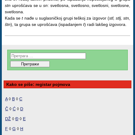
stn
uprošćava se u
sn
: svetlosna, svetlosno, svetlosni, svetlosne,
svetlosna.
Kada se
t
nađe u suglasničkoj grupi teškoj za izgovor (
stl, stlj, stn,
štn
), ta grupa se uprošćava (ispadanjem
t
) radi lakšeg izgovora.
Kako se piše: registar pojmova
A
◊
B
◊
C
Č
◊
Ć
◊
D
DŽ
◊
Đ
◊
E
F
◊
G
◊
H