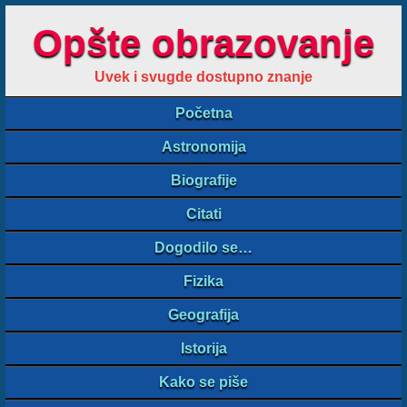
Opšte obrazovanje
Uvek i svugde dostupno znanje
Početna
Astronomija
Biografije
Citati
Dogodilo se…
Fizika
Geografija
Istorija
Kako se piše