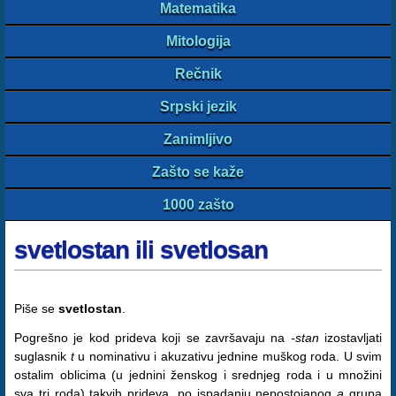
Matematika
Mitologija
Rečnik
Srpski jezik
Zanimljivo
Zašto se kaže
1000 zašto
svetlostan ili svetlosan
Piše se
svetlostan
.
Pogrešno je kod prideva koji se završavaju na
-stan
izostavljati
suglasnik
t
u nominativu i akuzativu jednine muškog roda. U svim
ostalim oblicima (u jednini ženskog i srednjeg roda i u množini
sva tri roda) takvih prideva, po ispadanju nepostojanog
a
grupa