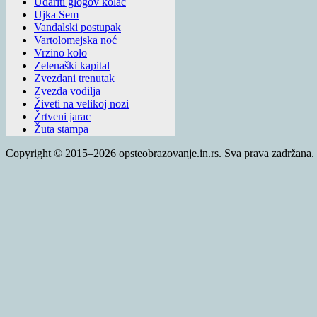
Udariti glogov kolac
Ujka Sem
Vandalski postupak
Vartolomejska noć
Vrzino kolo
Zelenaški kapital
Zvezdani trenutak
Zvezda vodilja
Živeti na velikoj nozi
Žrtveni jarac
Žuta stampa
Copyright © 2015–2026 opsteobrazovanje.in.rs. Sva prava zadržana