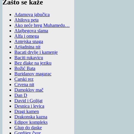
Zašto se kaže
Adamova jabučica
Ahilova peta
Ako neće breg Muhamedu…
Alajbegova slama
Alfa i omega
Antejska snaga
Arijadnina nit
Bacati drvlje i kamenje
Baciti rukavicu
Bez dlake na jeziku
Božić Bata
Buridanov magarac
Carski rez
Crvena nit
Damoklov mač
Dan D
David i Golijat
Desnica i levica
Dragi kamen
Drakonska kazna
Edipov kompleks
Glup do daske
Gordijev čvor