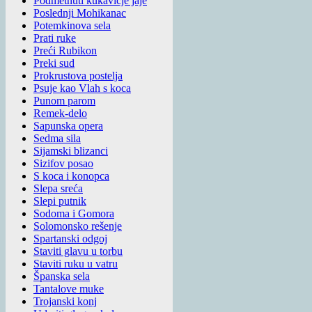
Podmetnuti kukavičje jaje
Poslednji Mohikanac
Potemkinova sela
Prati ruke
Preći Rubikon
Preki sud
Prokrustova postelja
Psuje kao Vlah s koca
Punom parom
Remek-delo
Sapunska opera
Sedma sila
Sijamski blizanci
Sizifov posao
S koca i konopca
Slepa sreća
Slepi putnik
Sodoma i Gomora
Solomonsko rešenje
Spartanski odgoj
Staviti glavu u torbu
Staviti ruku u vatru
Španska sela
Tantalove muke
Trojanski konj