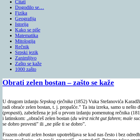
Citati
Dogodilo se…
Fizika
Geografija
Istorija
Kako se piše
Matematika
Mitologija
Rečnik
Srpski jezik
Zanimljivo
Zašto se kaže
1000 zašto
Obrati zelen bostan – zašto se kaže
U drugom izdanju
Srpskog rječnika
(1852) Vuka Stefanovića Karadži
radi obraće zelen bostan, t. j. propašće.” Ta ista izreka, samo u nešto
(
propasti
), zabeležena je još u prvom izdanju pomenutog rečnika (18
i latinskom: „obraćeš zelen bostan (
du wirst nicht gut fahren
;
male suc
se dobro provesti” ili „ne piše ti se dobro”.
Frazem
obrati zelen bostan
upotrebljava se kod nas često i bez odred