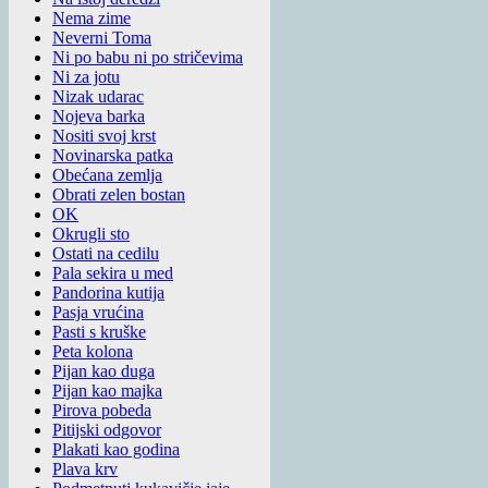
Nema zime
Neverni Toma
Ni po babu ni po stričevima
Ni za jotu
Nizak udarac
Nojeva barka
Nositi svoj krst
Novinarska patka
Obećana zemlja
Obrati zelen bostan
OK
Okrugli sto
Ostati na cedilu
Pala sekira u med
Pandorina kutija
Pasja vrućina
Pasti s kruške
Peta kolona
Pijan kao duga
Pijan kao majka
Pirova pobeda
Pitijski odgovor
Plakati kao godina
Plava krv