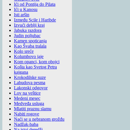
Ići od Pontija do Pilata
Ići u Kanosu
Isti aršin
Između Scile i Haribde
Izvući deblji kraj
Jabuka razdora
Judin poljubac
Kamen spoticanja
Kao Švaba tralala
Kolo sreće
Kolumbovo jaje
Kom opanci, kom obojci
Košta kao Svetog Petra
kajgana
Krokodilske suze
Labudova pesma
Lakonski odgovor
Lov na veštice
Medeni mesec
Medveđa usluga
Mlatiti praznu slamu
Nabiti rogove
Naći se u nebranom grožđu
Nadžak-baba
Na istoj deredži