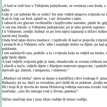
„A kad se rodi Isus u Vitlejemu judejskome, za vremena cara Iroda, a 
kažu:
Gdje je car judejski što se rodio? Jer smo vidjeli njegovu zvijezdu na
Kad to čuje car Irod, uplaši se, i sav Jerusalim s njim.
I sabravši sve glavare svešteničke i književnike narodne, pitaše ih: gdj
A oni mu rekoše: u Vitlejemu judejskome; jer je tako prorok napisao:
I ti Vitlejeme, zemljo Judina! ni po čem nijesi najmanji u državi Judinoj
narod moj Izrailja.
Onda Irod tajno dozva mudrace, i ispitivaše ih kad se pojavila zvijezd
I poslavši ih u Vitlejem, reče: idite i raspitajte dobro za dijete, pa kad
poklonim.
I oni saslušavši cara, pođoše: a to i zvijezda koju su vidjeli na istoku
gdje bješe dijete.
A kad vidješe zvijezdu gdje je stala, obradovaše se veoma velikom rad
I ušavši u kuću, vidješe dijete s Marijom materom njegovom, i padoše 
darivaše ga: zlatom, i tamjanom, i smirnom.”
„Mudraci od istoka” slave se danas u katoličkoj crkvi svakoga 6. janua
Baltazar), jer su, idući za zvezdom, prvi došli da se poklone „kralju
išli i koja ih je dovela do mesta Hristovog rođenja nazvana
zvezda vod
značenju: „ono što nekoga vodi u životu; putokaz”.
Slično značenje ima i izraz
ideja vodilja
ili
misao vodilja
.