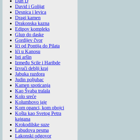
Dan D
David i Golijat
Desnica i levica
Dragi kamen
Drakonska kazna
Edipov kompleks
Glup do daske
Gordijev čvor
Ići od Pontija do Pilata
Ići u Kanosu
Isti aršin
Između Scile i Haribde
Izvući deblji kraj
Jabuka razdora
Judin poljubac
Kamen spoticanja
Kao Švaba tralala
Kolo sreće
Kolumbovo jaje
Kom opanci, kom obojci
Košta kao Svetog Petra
kajgana
Krokodilske suze
Labudova pesma
Lakonski odgovor