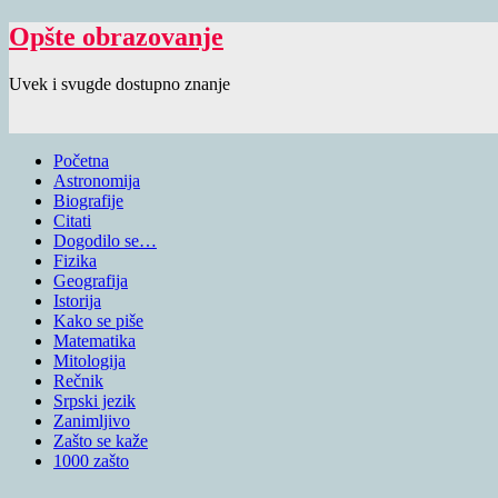
Opšte obrazovanje
Uvek i svugde dostupno znanje
Početna
Astronomija
Biografije
Citati
Dogodilo se…
Fizika
Geografija
Istorija
Kako se piše
Matematika
Mitologija
Rečnik
Srpski jezik
Zanimljivo
Zašto se kaže
1000 zašto