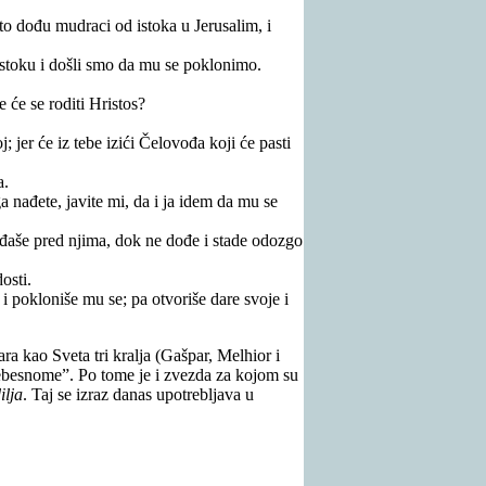
to dođu mudraci od istoka u Jerusalim, i
 istoku i došli smo da mu se poklonimo.
e će se roditi Hristos?
; jer će iz tebe izići Čelovođa koji će pasti
a.
 ga nađete, javite mi, da i ja idem da mu se
, iđaše pred njima, dok ne dođe i stade odozgo
osti.
i pokloniše mu se; pa otvoriše dare svoje i
ra kao Sveta tri kralja (Gašpar, Melhior i
 nebesnome”. Po tome je i zvezda za kojom su
ilja
. Taj se izraz danas upotrebljava u