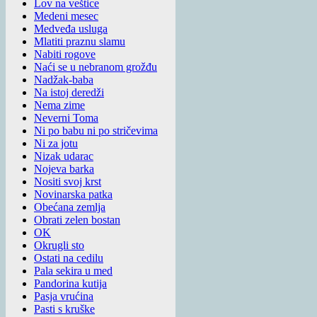
Lov na veštice
Medeni mesec
Medveđa usluga
Mlatiti praznu slamu
Nabiti rogove
Naći se u nebranom grožđu
Nadžak-baba
Na istoj deredži
Nema zime
Neverni Toma
Ni po babu ni po stričevima
Ni za jotu
Nizak udarac
Nojeva barka
Nositi svoj krst
Novinarska patka
Obećana zemlja
Obrati zelen bostan
OK
Okrugli sto
Ostati na cedilu
Pala sekira u med
Pandorina kutija
Pasja vrućina
Pasti s kruške