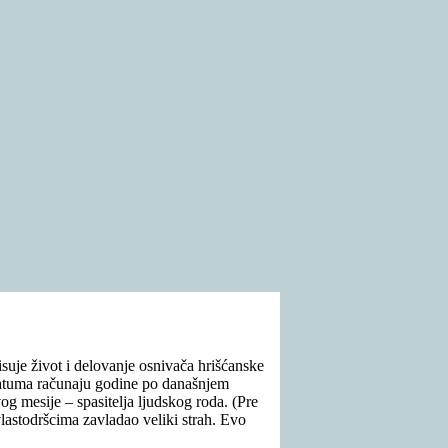
isuje život i delovanje osnivača hrišćanske
 datuma računaju godine po današnjem
 mesije – spasitelja ljudskog roda. (Pre
vlastodršcima zavladao veliki strah. Evo