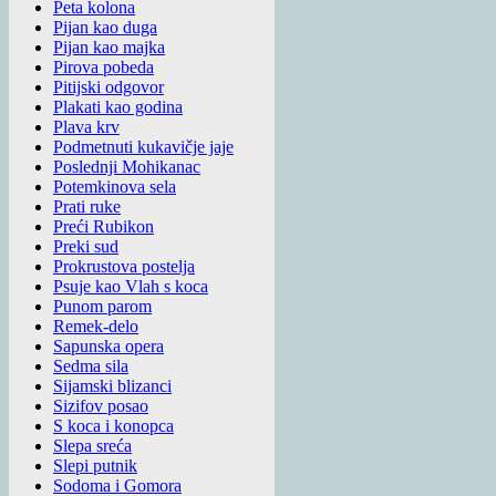
Peta kolona
Pijan kao duga
Pijan kao majka
Pirova pobeda
Pitijski odgovor
Plakati kao godina
Plava krv
Podmetnuti kukavičje jaje
Poslednji Mohikanac
Potemkinova sela
Prati ruke
Preći Rubikon
Preki sud
Prokrustova postelja
Psuje kao Vlah s koca
Punom parom
Remek-delo
Sapunska opera
Sedma sila
Sijamski blizanci
Sizifov posao
S koca i konopca
Slepa sreća
Slepi putnik
Sodoma i Gomora