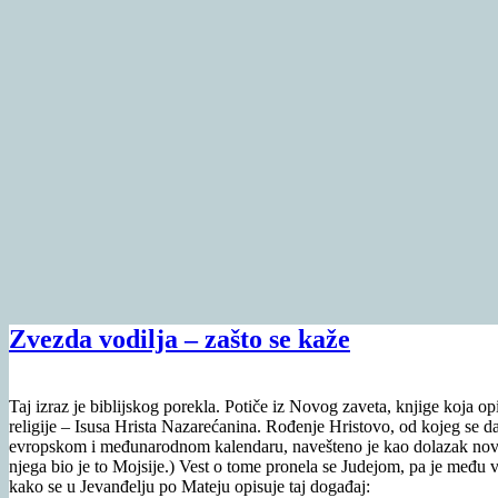
Zvezda vodilja – zašto se kaže
Taj izraz je biblijskog porekla. Potiče iz Novog zaveta, knjige koja op
religije – Isusa Hrista Nazarećanina. Rođenje Hristovo, od kojeg se
evropskom i međunarodnom kalendaru, navešteno je kao dolazak novog
njega bio je to Mojsije.) Vest o tome pronela se Judejom, pa je među 
kako se u Jevanđelju po Mateju opisuje taj događaj: