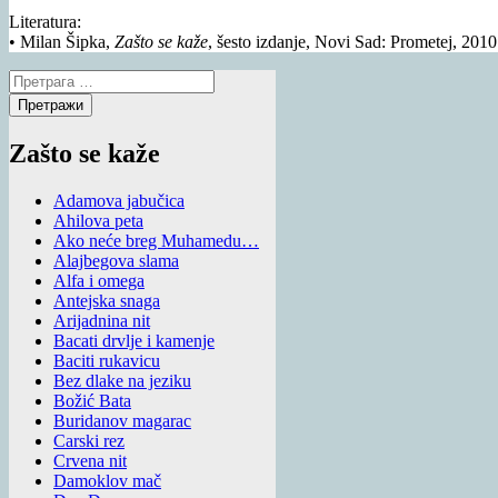
Literatura:
• Milan Šipka,
Zašto se kaže
, šesto izdanje, Novi Sad: Prometej, 2010
Претрага
за:
Zašto se kaže
Adamova jabučica
Ahilova peta
Ako neće breg Muhamedu…
Alajbegova slama
Alfa i omega
Antejska snaga
Arijadnina nit
Bacati drvlje i kamenje
Baciti rukavicu
Bez dlake na jeziku
Božić Bata
Buridanov magarac
Carski rez
Crvena nit
Damoklov mač