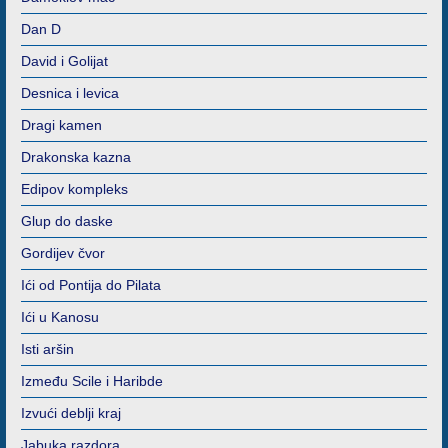
Dan D
David i Golijat
Desnica i levica
Dragi kamen
Drakonska kazna
Edipov kompleks
Glup do daske
Gordijev čvor
Ići od Pontija do Pilata
Ići u Kanosu
Isti aršin
Između Scile i Haribde
Izvući deblji kraj
Jabuka razdora