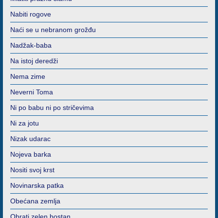
Nabiti rogove
Naći se u nebranom grožđu
Nadžak-baba
Na istoj deredži
Nema zime
Neverni Toma
Ni po babu ni po stričevima
Ni za jotu
Nizak udarac
Nojeva barka
Nositi svoj krst
Novinarska patka
Obećana zemlja
Obrati zelen bostan