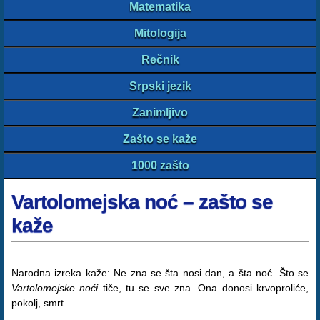
Matematika
Mitologija
Rečnik
Srpski jezik
Zanimljivo
Zašto se kaže
1000 zašto
Vartolomejska noć – zašto se
kaže
Narodna izreka kaže: Ne zna se šta nosi dan, a šta noć. Što se
Vartolomejske noći
tiče, tu se sve zna. Ona donosi krvoproliće,
pokolj, smrt.