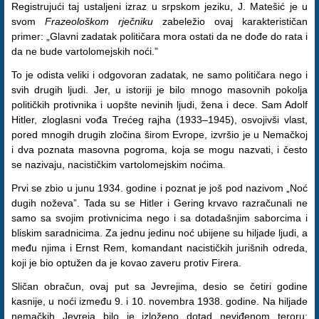
Registrujući taj ustaljeni izraz u srpskom jeziku, J. Matešić je u
svom
Frazeološkom rječniku
zabeležio ovaj karakterističan
primer: „Glavni zadatak političara mora ostati da ne dođe do rata i
da ne bude vartolomejskih noći.”
To je odista veliki i odgovoran zadatak, ne samo političara nego i
svih drugih ljudi. Jer, u istoriji je bilo mnogo masovnih pokolja
političkih protivnika i uopšte nevinih ljudi, žena i dece. Sam Adolf
Hitler, zloglasni vođa Trećeg rajha (1933–1945), osvojivši vlast,
pored mnogih drugih zločina širom Evrope, izvršio je u Nemačkoj
i dva poznata masovna pogroma, koja se mogu nazvati, i često
se nazivaju, nacističkim vartolomejskim noćima.
Prvi se zbio u junu 1934. godine i poznat je još pod nazivom „Noć
dugih noževa”. Tada su se Hitler i Gering krvavo razračunali ne
samo sa svojim protivnicima nego i sa dotadašnjim saborcima i
bliskim saradnicima. Za jednu jedinu noć ubijene su hiljade ljudi, a
među njima i Ernst Rem, komandant nacističkih jurišnih odreda,
koji je bio optužen da je kovao zaveru protiv Firera.
Sličan obračun, ovaj put sa Jevrejima, desio se četiri godine
kasnije, u noći između 9. i 10. novembra 1938. godine. Na hiljade
nemačkih Jevreja bilo je izloženo dotad neviđenom teroru: