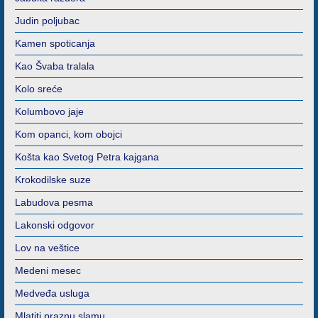
Judin poljubac
Kamen spoticanja
Kao Švaba tralala
Kolo sreće
Kolumbovo jaje
Kom opanci, kom obojci
Košta kao Svetog Petra kajgana
Krokodilske suze
Labudova pesma
Lakonski odgovor
Lov na veštice
Medeni mesec
Medveđa usluga
Mlatiti praznu slamu