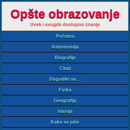
Opšte obrazovanje
Uvek i svugde dostupno znanje
Početna
Astronomija
Biografije
Citati
Dogodilo se…
Fizika
Geografija
Istorija
Kako se piše