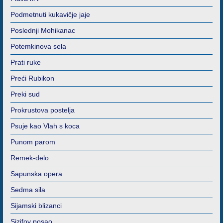
Podmetnuti kukavičje jaje
Poslednji Mohikanac
Potemkinova sela
Prati ruke
Preći Rubikon
Preki sud
Prokrustova postelja
Psuje kao Vlah s koca
Punom parom
Remek-delo
Sapunska opera
Sedma sila
Sijamski blizanci
Sizifov posao