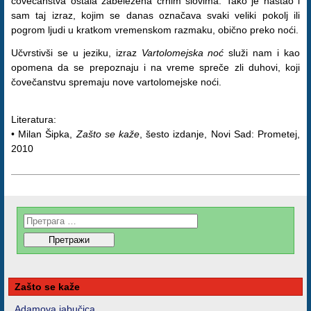
čovečanstva ostala zabeležena crnim slovima. Tako je nastao i
sam taj izraz, kojim se danas označava svaki veliki pokolj ili
pogrom ljudi u kratkom vremenskom razmaku, obično preko noći.
Učvrstivši se u jeziku, izraz
Vartolomejska noć
služi nam i kao
opomena da se prepoznaju i na vreme spreče zli duhovi, koji
čovečanstvu spremaju nove vartolomejske noći.
Literatura:
• Milan Šipka,
Zašto se kaže
, šesto izdanje, Novi Sad: Prometej,
2010
Zašto se kaže
Adamova jabučica