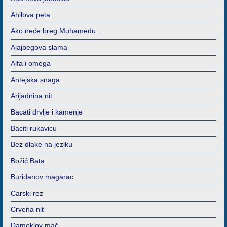
Ahilova peta
Ako neće breg Muhamedu…
Alajbegova slama
Alfa i omega
Antejska snaga
Arijadnina nit
Bacati drvlje i kamenje
Baciti rukavicu
Bez dlake na jeziku
Božić Bata
Buridanov magarac
Carski rez
Crvena nit
Damoklov mač