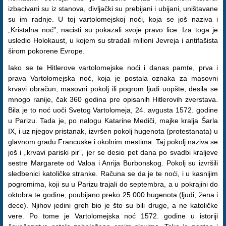
izbacivani su iz stanova, divljački su prebijani i ubijani, uništavane
su im radnje. U toj vartolomejskoj noći, koja se još naziva i
„Kristalna noć”, nacisti su pokazali svoje pravo lice. Iza toga je
usledio Holokaust, u kojem su stradali milioni Jevreja i antifašista
širom pokorene Evrope.
Iako se te Hitlerove vartolomejske noći i danas pamte, prva i
prava Vartolomejska noć, koja je postala oznaka za masovni
krvavi obračun, masovni pokolj ili pogrom ljudi uopšte, desila se
mnogo ranije, čak 360 godina pre opisanih Hitlerovih zverstava.
Bila je to noć uoči Svetog Vartolomeja, 24. avgusta 1572. godine
u Parizu. Tada je, po nalogu Katarine Mediči, majke kralja Šarla
IX, i uz njegov pristanak, izvršen pokolj hugenota (protestanata) u
glavnom gradu Francuske i okolnim mestima. Taj pokolj naziva se
još i „krvavi pariski pir”, jer se desio pet dana po svadbi kraljeve
sestre Margarete od Valoa i Anrija Burbonskog. Pokolj su izvršili
sledbenici katoličke stranke. Računa se da je te noći, i u kasnijim
pogromima, koji su u Parizu trajali do septembra, a u pokrajini do
oktobra te godine, poubijano preko 25 000 hugenota (ljudi, žena i
dece). Njihov jedini greh bio je što su bili druge, a ne katoličke
vere. Po tome je Vartolomejska noć 1572. godine u istoriji