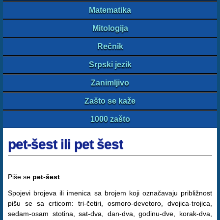
Matematika
Mitologija
Rečnik
Srpski jezik
Zanimljivo
Zašto se kaže
1000 zašto
pet-šest ili pet šest
Piše se
pet-šest
.
Spojevi brojeva ili imenica sa brojem koji označavaju približnost
pišu se sa crticom: tri-četiri, osmoro-devetoro, dvojica-trojica,
sedam-osam stotina, sat-dva, dan-dva, godinu-dve, korak-dva,