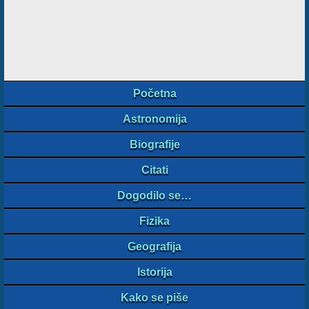
Početna
Astronomija
Biografije
Citati
Dogodilo se…
Fizika
Geografija
Istorija
Kako se piše