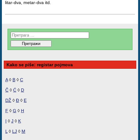
litar-dva, metar-dva itd.
Kako se piše: registar pojmova
A
◊
B
◊
C
Č
◊
Ć
◊
D
DŽ
◊
Đ
◊
E
F
◊
G
◊
H
I
◊
J
◊
K
L
◊
LJ
◊
M