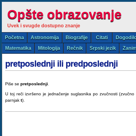
Opšte obrazovanje
Uvek i svugde dostupno znanje
Početna
Astronomija
Biografije
Citati
Dogodil
Matematika
Mitologija
Rečnik
Srpski jezik
Zanim
pretposlednji ili predposlednji
Piše se
pretposlednji
.
U toj reči izvršeno je jednačenje suglasnika po zvučnosti (zvučn
parnjak
t
).